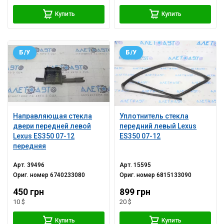
Купить
Купить
Б/У
Б/У
Направляющая стекла
Уплотнитель стекла
двери передней левой
передний левый Lexus
Lexus ES350 07-12
ES350 07-12
передняя
Арт.
39496
Арт.
15595
Ориг. номер
6740233080
Ориг. номер
6815133090
450 грн
899 грн
10 $
20 $
Купить
Купить