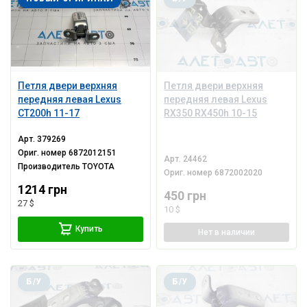
Петля двери верхняя
Петля двери верхняя
передняя левая Lexus
передняя левая Lexus
CT200h 11-17
RX350 RX450h 10-15
Арт.
379269
Ориг. номер
6872012151
Арт.
24462
Производитель
TOYOTA
Ориг. номер
6872002020
1214 грн
450 грн
27 $
10 $
Купить
Нет
в наличии
Б/У
Б/У