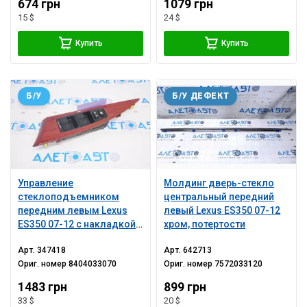
674 грн
1079 грн
15 $
24 $
Купить
Купить
Б/У
Б/У ДЕФЕКТ
Управление
Молдинг дверь-стекло
стеклоподъемником
центральный передний
передним левым Lexus
левый Lexus ES350 07-12
ES350 07-12 с накладкой
хром, потертости
под дерево светло-
Арт.
347418
Арт.
642713
коричневой
Ориг. номер
8404033070
Ориг. номер
7572033120
1483 грн
899 грн
33 $
20 $