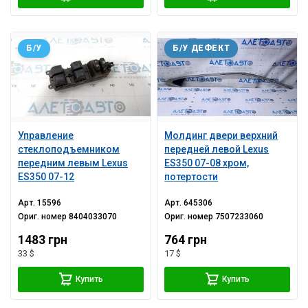
Б/У
Б/У ДЕФЕКТ
Управление
Молдинг двери верхний
стеклоподъемником
передней левой Lexus
передним левым Lexus
ES350 07-08 хром,
ES350 07-12
потертости
Арт.
15596
Арт.
645306
Ориг. номер
8404033070
Ориг. номер
7507233060
1483 грн
764 грн
33 $
17 $
Купить
Купить