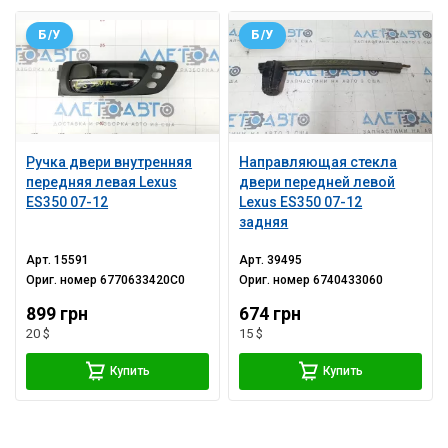
Б/У
Б/У
Ручка двери внутренняя
Направляющая стекла
передняя левая Lexus
двери передней левой
ES350 07-12
Lexus ES350 07-12
задняя
Арт.
15591
Арт.
39495
Ориг. номер
6770633420C0
Ориг. номер
6740433060
899 грн
674 грн
20 $
15 $
Купить
Купить