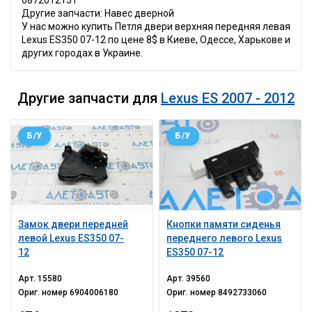
6872012151
Другие запчасти: Навес дверной
У нас можно купить Петля двери верхняя передняя левая
Lexus ES350 07-12 по цене 8$ в Киеве, Одессе, Харькове и
других городах в Украине.
Другие запчасти для
Lexus ES 2007 - 2012
Б/У
Б/У
Замок двери передней
Кнопки памяти сиденья
левой Lexus ES350 07-
переднего левого Lexus
12
ES350 07-12
Арт.
15580
Арт.
39560
Ориг. номер
6904006180
Ориг. номер
8492733060