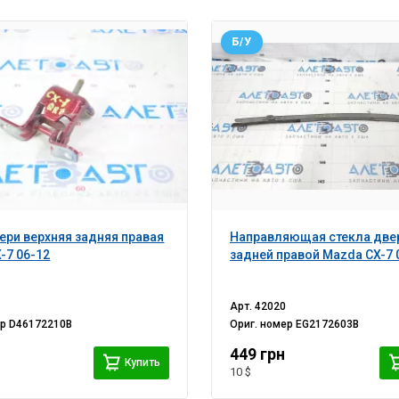
Б/У
ери верхняя задняя правая
Направляющая стекла две
-7 06-12
задней правой Mazda CX-7 
Арт.
42020
ер
D46172210B
Ориг. номер
EG2172603B
449 грн
Купить
10 $