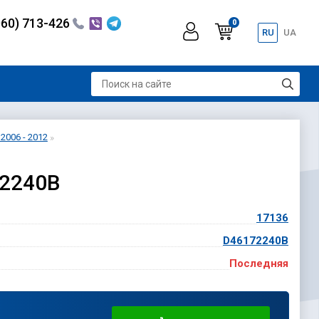
060) 713-426
0
RU
UA
2006 - 2012
72240B
17136
D46172240B
Последняя