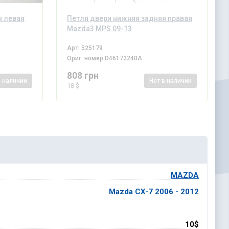
я левая
Петля двери нижняя задняя правая
Mazda3 MPS 09-13
Арт.
525179
Ориг. номер
D46172240A
808 грн
в наличии
Нет
в наличии
18 $
MAZDA
Mazda CX-7 2006 - 2012
10$