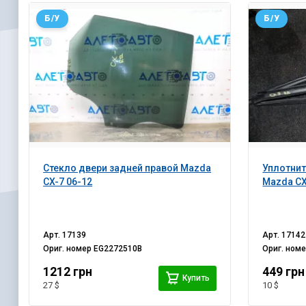
Б/У
Б/У
Стекло двери задней правой Mazda
Уплотнит
CX-7 06-12
Mazda CX
Арт.
17139
Арт.
17142
Ориг. номер
EG2272510B
Ориг. ном
1212 грн
449 грн
Купить
27 $
10 $