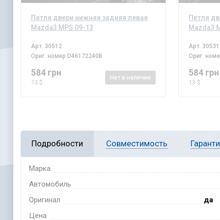
Петля двери нижняя задняя левая
Петля дв
Mazda3 MPS 09-13
Mazda3 M
Арт.
30512
Арт.
30531
Ориг. номер
D46172240B
Ориг. ном
584 грн
584 грн
Нет
в наличии
13 $
13 $
Подробности
Совместимость
Гарант
Марка
Автомобиль
Оригинал
да
Цена