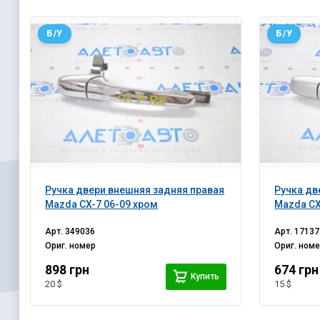
Б/У
Б/У
Ручка двери внешняя задняя правая
Ручка дв
Mazda CX-7 06-09 хром
Mazda CX
Арт.
349036
Арт.
17137
Ориг. номер
Ориг. ном
898 грн
674 грн
Купить
20 $
15 $