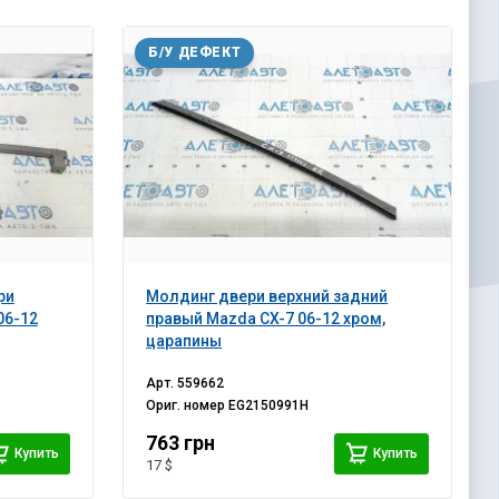
Б/У ДЕФЕКТ
ри
Молдинг двери верхний задний
06-12
правый Mazda CX-7 06-12 хром,
царапины
Арт.
559662
Ориг. номер
EG2150991H
763 грн
Купить
Купить
17 $