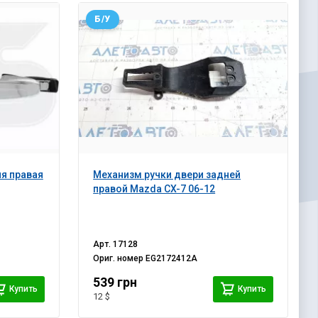
Б/У
я правая
Механизм ручки двери задней
правой Mazda CX-7 06-12
Арт.
17128
Ориг. номер
EG2172412A
539 грн
Купить
Купить
12 $