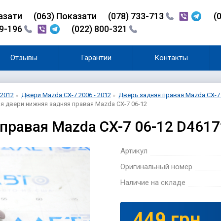
азати
(0
6
3)
Показати
(078) 733-713
(
99-196
(022) 800-321
Отзывы
Гарантии
Контакты
 2012
Двери Mazda CX-7 2006 - 2012
Дверь задняя правая Mazda CX-7 
я двери нижняя задняя правая Mazda CX-7 06-12
 правая Mazda CX-7 06-12 D461
Артикул
Оригинальный номер
Наличие на складе
449 грн