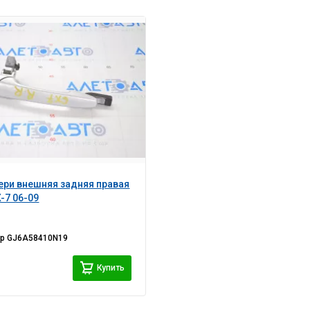
ери внешняя задняя правая
-7 06-09
ер
GJ6A58410N19
Купить