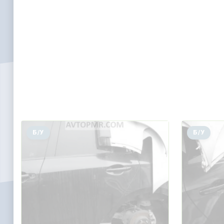
Б/У
Б/У