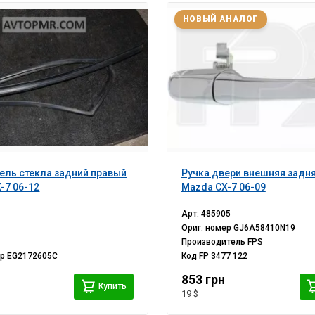
НОВЫЙ АНАЛОГ
ель стекла задний правый
Ручка двери внешняя задня
-7 06-12
Mazda CX-7 06-09
Арт.
485905
Ориг. номер
GJ6A58410N19
Производитель
FPS
ер
EG2172605C
Код
FP 3477 122
853 грн
Купить
19 $