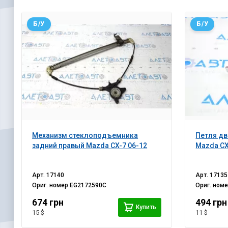
Б/У
Б/У
Механизм стеклоподъемника
Петля дв
задний правый Mazda CX-7 06-12
Mazda CX
Арт.
17140
Арт.
17135
Ориг. номер
EG2172590C
Ориг. ном
674 грн
494 грн
Купить
15 $
11 $