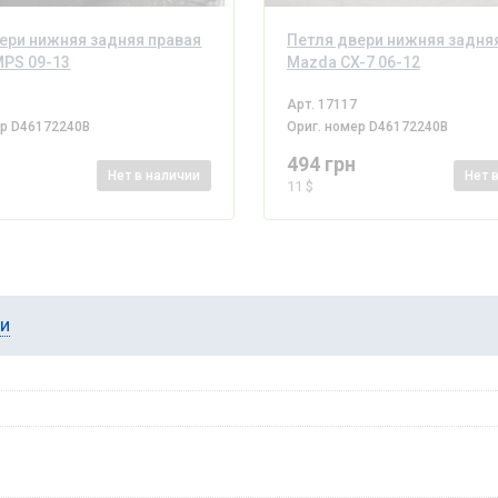
ери нижняя задняя правая
Петля двери нижняя задня
PS 09-13
Mazda CX-7 06-12
Арт.
17117
ер
D46172240B
Ориг. номер
D46172240B
494 грн
Нет
в наличии
Нет
11 $
ии