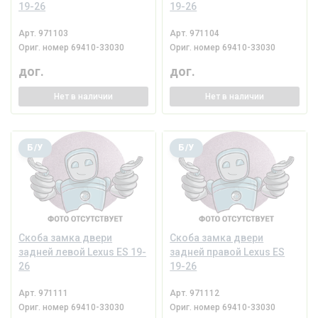
19-26
19-26
Арт.
971103
Арт.
971104
Ориг. номер
69410-33030
Ориг. номер
69410-33030
дог.
дог.
Нет
в наличии
Нет
в наличии
Б/У
Б/У
Скоба замка двери
Скоба замка двери
задней левой Lexus ES 19-
задней правой Lexus ES
26
19-26
Арт.
971111
Арт.
971112
Ориг. номер
69410-33030
Ориг. номер
69410-33030