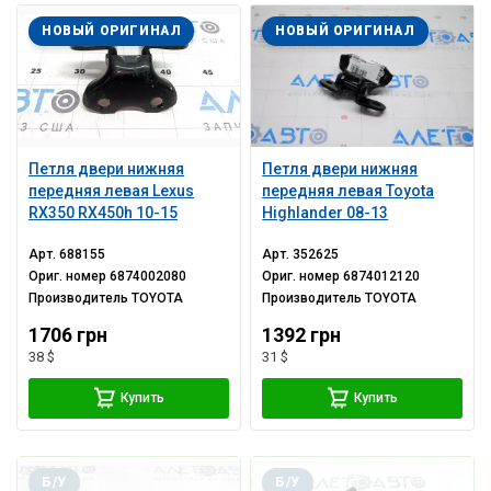
НОВЫЙ ОРИГИНАЛ
НОВЫЙ ОРИГИНАЛ
Петля двери нижняя
Петля двери нижняя
передняя левая Lexus
передняя левая Toyota
RX350 RX450h 10-15
Highlander 08-13
Арт.
688155
Арт.
352625
Ориг. номер
6874002080
Ориг. номер
6874012120
Производитель
TOYOTA
Производитель
TOYOTA
1706 грн
1392 грн
38 $
31 $
Купить
Купить
Б/У
Б/У