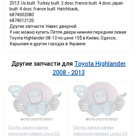
2013: Us built. Turkey built. 2 door, france built. 4 door, japan
built. 4 door, france built. Hatchback,.
6874002080
6874012120
Другие запчасти: Навес дверной
У нас можно купить Петля двери нижняя передняя левая
Toyota Highlander 08-13 по цене 15$ в Киеве, Одессе,
Харькове и других городах в Украине.
Другие запчасти для
Toyota Highlander
2008 - 2013
Б/У
Б/У
Скоба замка двери
Скоба замка двери
передняя левая Lexus ES
передняя правая Lexus ES