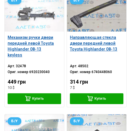
Б/У
Б/У
Механизм ручки двери
Направляющая стекла
передней левой Toyota
двери передней левой
Highlander 08-13
Toyota Highlander 08-13
keyless
Арт.
32478
Арт.
48502
Ориг. номер
6920230040
Ориг. номер
6740448060
449 грн
314 грн
10 $
7 $
Купить
Купить
Б/У
Б/У