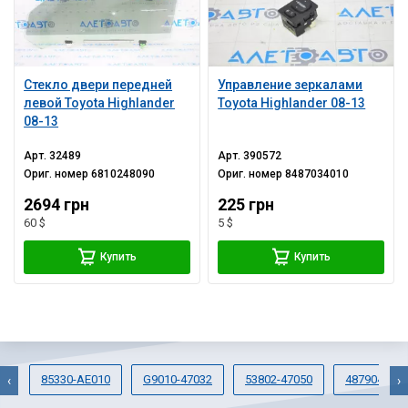
Стекло двери передней
Управление зеркалами
левой Toyota Highlander
Toyota Highlander 08-13
08-13
Арт.
32489
Арт.
390572
Ориг. номер
6810248090
Ориг. номер
8487034010
2694 грн
225 грн
60 $
5 $
Купить
Купить
85330-AE010
G9010-47032
53802-47050
487904202
‹
›