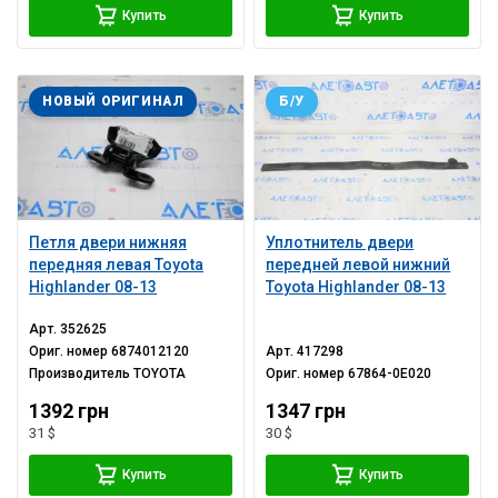
Купить
Купить
НОВЫЙ ОРИГИНАЛ
Б/У
Петля двери нижняя
Уплотнитель двери
передняя левая Toyota
передней левой нижний
Highlander 08-13
Toyota Highlander 08-13
Арт.
352625
Ориг. номер
6874012120
Арт.
417298
Производитель
TOYOTA
Ориг. номер
67864-0E020
1392 грн
1347 грн
31 $
30 $
Купить
Купить