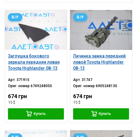
Б/У
Б/У
Заглушка бокового
Личинка замка передней
зеркала передняя левая
левой Toyota Highlander
Toyota Highlander 08-13
08-13
Арт.
371915
Арт.
31747
Ориг. номер
6749248050
Ориг. номер
6905248130
674 грн
674 грн
15 $
15 $
Купить
Купить