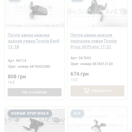
Петля двери нижняя
Петля двери нижняя
задняя левая Toyota Rav4
передняя левая Toyota
13-18
Prius 50 Prime 17-22
Арт.
567492
Арт.
94114
Ориг. номер
6874012120
Ориг. номер
6874002080
674 грн
808 грн
15 $
18 $
Ожидается
Нет
в наличии
НОВЫЙ ОРИГИНАЛ
Б/У