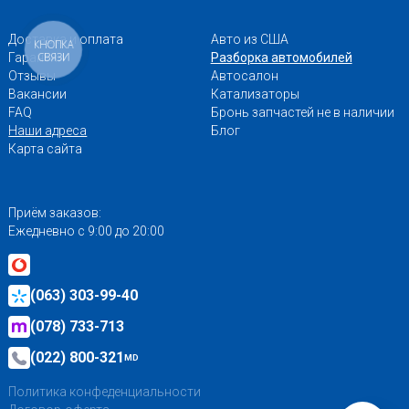
Доставка и оплата
Авто из США
КНОПКА
СВЯЗИ
Гарантии
Разборка автомобилей
Отзывы
Автосалон
Вакансии
Катализаторы
FAQ
Бронь запчастей не в наличии
Наши адреса
Блог
Карта сайта
Приём заказов:
Ежедневно с 9:00 до 20:00
(063) 303-99-40
(078) 733-713
(022) 800-321
MD
Политика конфеденциальности