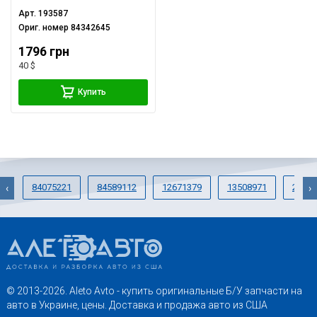
Арт.
193587
Ориг. номер
84342645
1796 грн
40 $
Купить
84075221
84589112
12671379
13508971
25918
‹
›
© 2013-2026. Aleto Avto - купить оригинальные Б/У запчасти на
авто в Украине, цены. Доставка и продажа авто из США