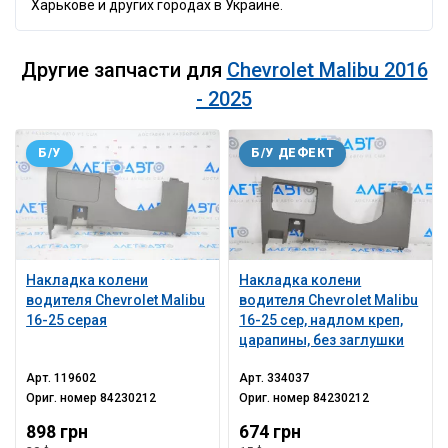
Харькове и других городах в Украине.
Другие запчасти для
Chevrolet Malibu 2016
- 2025
Б/У
Б/У ДЕФЕКТ
Накладка колени
Накладка колени
водителя Chevrolet Malibu
водителя Chevrolet Malibu
16-25 серая
16-25 сер, надлом креп,
царапины, без заглушки
Арт.
119602
Арт.
334037
Ориг. номер
84230212
Ориг. номер
84230212
898 грн
674 грн