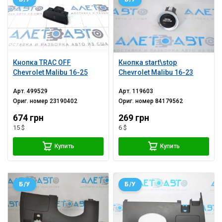
Кнопка TRAC OFF
Кнопка start\stop
Chevrolet Malibu 16-25
Chevrolet Malibu 16-23
Арт.
499529
Арт.
119603
Ориг. номер
23190402
Ориг. номер
84179562
674 грн
269 грн
15 $
6 $
Купить
Купить
Б/У
Б/У