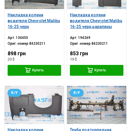
Накладка колени
Накладка колени
водителя Chevrolet Malibu
водителя Chevrolet Malibu
16-25 черн
16-25 черн,царапины
Арт.
134455
Арт.
194269
Ориг. номер
84230211
Ориг. номер
84230211
898 грн
853 грн
20 $
19 $
Купить
Купить
Б/У
Б/У
Накладка колени
Труба подторпедная