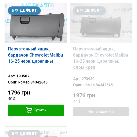
Б/У ДЕФЕКТ
Б/У ДЕФЕКТ
Перчаточный ящик,
Перчаточный ящик,
бардачок Chevrolet Malibu
бардачок Chevrolet Malibu
16-25 черн, царапины
16-25 черн, царапины,
слом креп
Арт.
193587
Арт.
273930
Ориг. номер
84342645
Ориг. номер
84342645
1796 грн
1976 грн
40 $
44 $
Купить
Нет
в наличии
Б/У ДЕФЕКТ