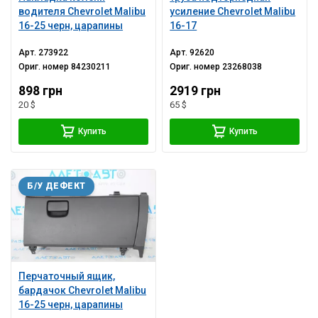
водителя Chevrolet Malibu
усиление Chevrolet Malibu
16-25 черн, царапины
16-17
Арт.
273922
Арт.
92620
Ориг. номер
84230211
Ориг. номер
23268038
898 грн
2919 грн
20 $
65 $
Купить
Купить
Б/У ДЕФЕКТ
Перчаточный ящик,
бардачок Chevrolet Malibu
16-25 черн, царапины