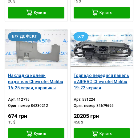
20 $
15 $
Купить
Купить
Б/У ДЕФЕКТ
Б/У
Накладка колени
Торпедо передняя панель
водителя Chevrolet Malibu
с AIRBAG Chevrolet Malibu
16-25 серая, царапины
19-22 черная
Арт.
412715
Арт.
531224
Ориг. номер
84230212
Ориг. номер
84679695
674 грн
20205 грн
15 $
450 $
Купить
Купить