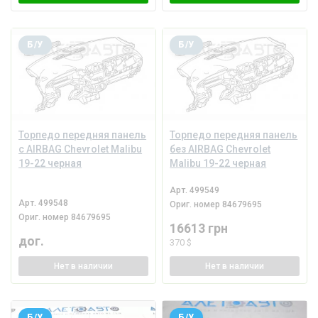
Б/У
Б/У
Торпедо передняя панель
Торпедо передняя панель
с AIRBAG Chevrolet Malibu
без AIRBAG Chevrolet
19-22 черная
Malibu 19-22 черная
Арт.
499549
Арт.
499548
Ориг. номер
84679695
Ориг. номер
84679695
16613 грн
дог.
370 $
Нет
в наличии
Нет
в наличии
Б/У
Б/У