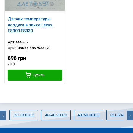
Датчик температуры
воздуха в печке Lexus
ES300 ES330
Арт.
555662
Ориг. номер
8862533170
898 грн
20 $
Купить
521193T912
46540-20070
48750-30150
5210748020
‹
›