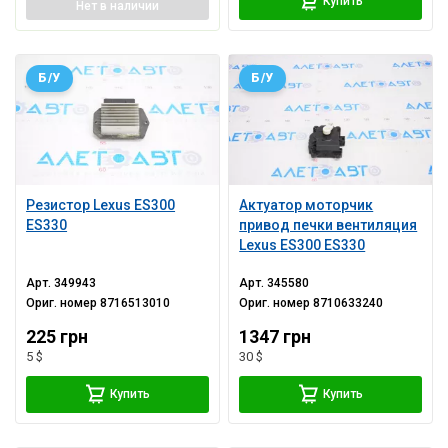
Купить
Нет
в наличии
Б/У
Б/У
Резистор Lexus ES300
Актуатор моторчик
ES330
привод печки вентиляция
Lexus ES300 ES330
Арт.
349943
Арт.
345580
Ориг. номер
8716513010
Ориг. номер
8710633240
225 грн
1347 грн
5 $
30 $
Купить
Купить