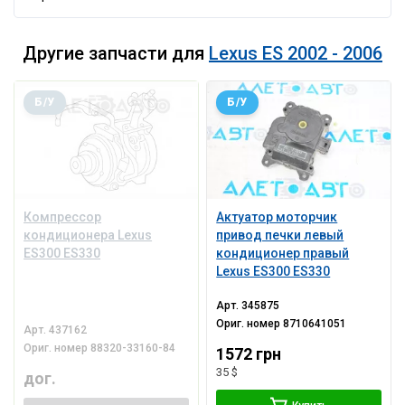
Другие запчасти для
Lexus ES 2002 - 2006
Б/У
Б/У
Компрессор
Актуатор моторчик
кондиционера Lexus
привод печки левый
ES300 ES330
кондиционер правый
Lexus ES300 ES330
Арт.
345875
Ориг. номер
8710641051
Арт.
437162
Ориг. номер
88320-33160-84
1572 грн
35 $
дог.