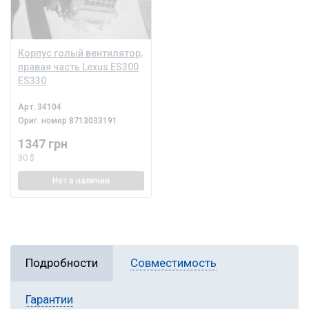
Корпус голый вентилятор,
правая часть Lexus ES300
ES330
Арт.
34104
Ориг. номер
8713033191
1347 грн
30 $
Нет
в наличии
Подробности
Совместимость
Гарантии