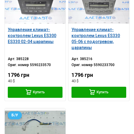
Управление климат-
Управление климат-
контролем Lexus ES300
контролем Lexus ES330
ES330 02-04 царапины
05-06 с подогревом,
царапины
Арт.
385228
Арт.
385216
Ориг. номер
5590233570
Ориг. номер
5590233700
1796 грн
1796 грн
40 $
40 $
Купить
Купить
Б/У