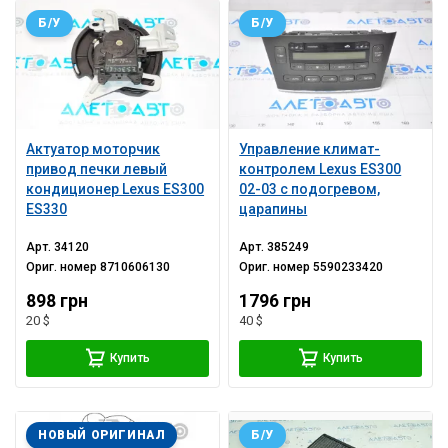
Б/У
Б/У
Актуатор моторчик
Управление климат-
привод печки левый
контролем Lexus ES300
кондиционер Lexus ES300
02-03 с подогревом,
ES330
царапины
Арт.
34120
Арт.
385249
Ориг. номер
8710606130
Ориг. номер
5590233420
898 грн
1796 грн
20 $
40 $
Купить
Купить
НОВЫЙ ОРИГИНАЛ
Б/У