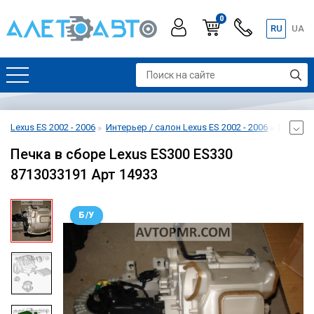
0
RU
UA
Lexus ES 2002 - 2006
Интерьер / салон Lexus ES 2002 - 2006
Подогре
Печка в сборе Lexus ES300 ES330
8713033191 Арт 14933
Б/У