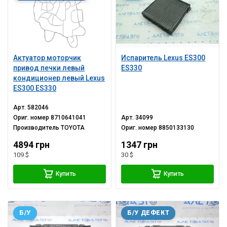
Актуатор моторчик
Испаритель Lexus ES300
привод печки левый
ES330
кондиционер левый Lexus
ES300 ES330
Арт.
582046
Ориг. номер
8710641041
Арт.
34099
Производитель
TOYOTA
Ориг. номер
8850133130
4894 грн
1347 грн
109 $
30 $
Купить
Купить
Б/У
Б/У ДЕФЕКТ