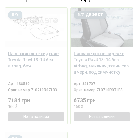
Б/У
Б/У ДЕФЕКТ
Пассажирское сидение
Пассажирское сидение
Toyota Rav4 13-14 без
Toyota Rav4 13-14 без
airbag, беж
airbag, механич, ткань сер
и черн, под химчистку
Арт.
138539
Арт.
341707
Ориг. номер
710710R071B3
Ориг. номер
710710R071B3
7184 грн
6735 грн
160 $
150 $
Нет
в наличии
Нет
в наличии