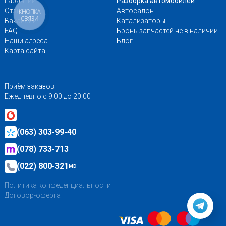
Гарантии
Разборка автомобилей
Отзывы
Автосалон
КНОПКА
СВЯЗИ
Вакансии
Катализаторы
FAQ
Бронь запчастей не в наличии
Наши адреса
Блог
Карта сайта
Приём заказов:
Ежедневно с 9:00 до 20:00
(063) 303-99-40
(078) 733-713
(022) 800-321
MD
Политика конфеденциальности
Договор-оферта