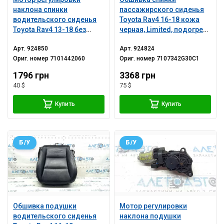
наклона спинки
пассажирского сиденья
водительского сиденья
Toyota Rav4 16-18 кожа
Toyota Rav4 13-18 без
черная, Limited, подогрев,
каркаса
замята
Арт.
924850
Арт.
924824
Ориг. номер
7101442060
Ориг. номер
7107342G30C1
1796 грн
3368 грн
40 $
75 $
Купить
Купить
Б/У
Б/У
Обшивка подушки
Мотор регулировки
водительского сиденья
наклона подушки