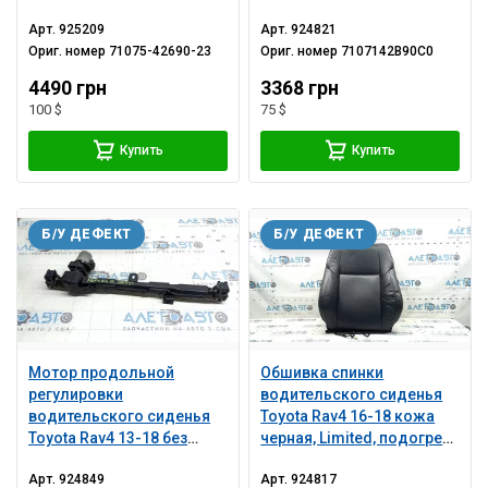
замята
Арт.
925209
Арт.
924821
Ориг. номер
71075-42690-23
Ориг. номер
7107142B90C0
4490 грн
3368 грн
100 $
75 $
Купить
Купить
Б/У ДЕФЕКТ
Б/У ДЕФЕКТ
Мотор продольной
Обшивка спинки
регулировки
водительского сиденья
водительского сиденья
Toyota Rav4 16-18 кожа
Toyota Rav4 13-18 без
черная, Limited, подогрев,
каркаса, ржавый
после ремонта
Арт.
924849
Арт.
924817
кронштейн