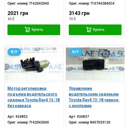
Ориг. номер
7162042040
Ориг. номер
7107442840C4
2021 грн
3143 грн
45 $
70 $
Купить
Купить
Б/У
Б/У
Мотор регулировки
Управление
подъема водительского
водительским сиденьем
сиденья Toyota Rav4 13-18
Toyota Rav4 13-18 черное,
без каркаса
с кнопками
Арт.
924852
Арт.
924837
Ориг. номер
7162042040
Ориг. номер
8407033120