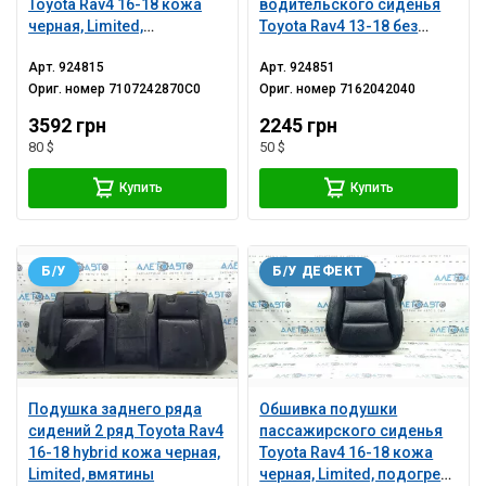
Toyota Rav4 16-18 кожа
водительского сиденья
черная, Limited,
Toyota Rav4 13-18 без
подогрев
каркаса
Арт.
924815
Арт.
924851
Ориг. номер
7107242870C0
Ориг. номер
7162042040
3592 грн
2245 грн
80 $
50 $
Купить
Купить
Б/У
Б/У ДЕФЕКТ
Подушка заднего ряда
Обшивка подушки
сидений 2 ряд Toyota Rav4
пассажирского сиденья
16-18 hybrid кожа черная,
Toyota Rav4 16-18 кожа
Limited, вмятины
черная, Limited, подогрев,