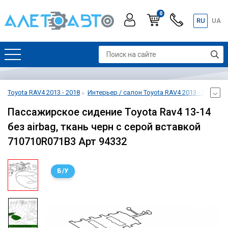
0
RU
UA
Toyota RAV4 2013 - 2018
Интерьер / салон Toyota RAV4 2013 - 2018
С
Пассажирское сидение Toyota Rav4 13-14
без airbag, ткань черн с серой вставкой
710710R071B3 Арт 94332
Б/У