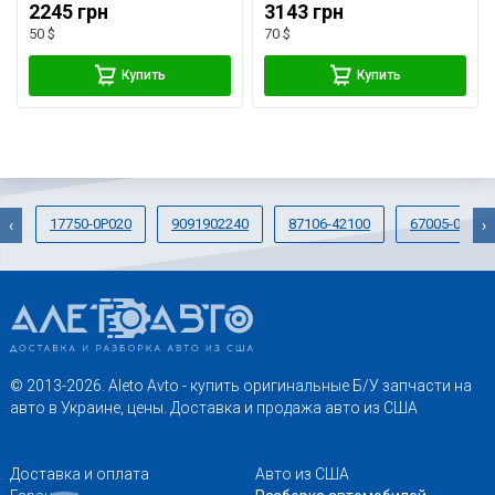
2245 грн
3143 грн
50 $
70 $
Купить
Купить
17750-0P020
9091902240
87106-42100
67005-0R230
‹
›
© 2013-2026. Aleto Avto - купить оригинальные Б/У запчасти на
авто в Украине, цены. Доставка и продажа авто из США
Доставка и оплата
Авто из США