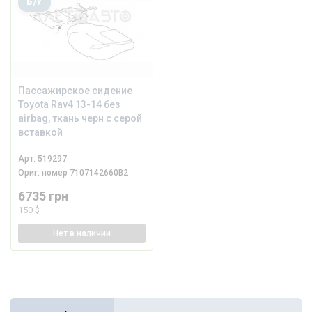
Б/У
Пассажирское сидение
Toyota Rav4 13-14 без
airbag, ткань черн с серой
вставкой
Арт.
519297
Ориг. номер
7107142660B2
6735 грн
150 $
Нет
в наличии