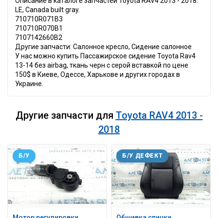
Описание в каталоге запчастей Toyota RAV4 2013 - 2018:
LE, Canada built gray.
710710R071B3
710710R070B1
7107142660B2
Другие запчасти: Салонное кресло, Сидение салонное
У нас можно купить Пассажирское сидение Toyota Rav4
13-14 без airbag, ткань черн с серой вставкой по цене
150$ в Киеве, Одессе, Харькове и других городах в
Украине.
Другие запчасти для
Toyota RAV4 2013 -
2018
Б/У
Б/У ДЕФЕКТ
Мотор регулировки
Обшивка спинки