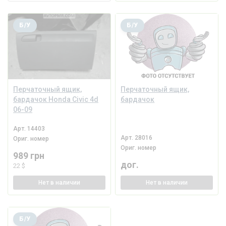
Б/У
Б/У
Перчаточный ящик,
Перчаточный ящик,
бардачок Honda Civic 4d
бардачок
06-09
Арт.
14403
Арт.
28016
Ориг. номер
Ориг. номер
989 грн
дог.
22 $
Нет
в наличии
Нет
в наличии
Б/У