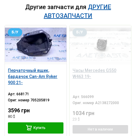
Другие запчасти для
ДРУГИЕ
АВТОЗАПЧАСТИ
Б/У
Б/У
Перчаточный ящик,
Часы Mercedes G550
бардачок Can-Am Ryker
W463 19-
900 21-
Арт.
668171
Арт.
566099
Ориг. номер
705205819
Ориг. номер
A2138272000
3596 грн
1034 грн
80 $
23 $
Купить
Нет
в наличии