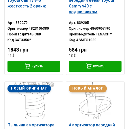
Toyota Camry v40
передняя левая Toyota
жесткость 2 оранж
Camry v40 с
подшипником
Арт.
839279
Арт.
839205
Ориг. номер
4823106380
Ориг. номер
4860906190
Производитель
OBK
Производитель
TENACITY
Код
C4T33562
Код
ASMTO1030
1843 грн
584 грн
41 $
13 $
Купить
Купить
НОВЫЙ ОРИГИНАЛ
НОВЫЙ АНАЛОГ
Пыльник амортизатора
Амортизатор передний