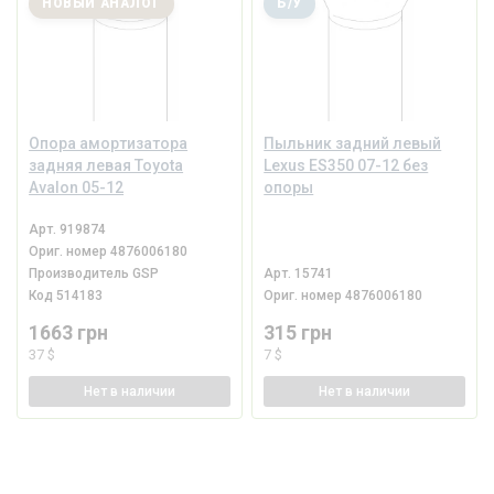
НОВЫЙ АНАЛОГ
Б/У
Опора амортизатора
Пыльник задний левый
задняя левая Toyota
Lexus ES350 07-12 без
Avalon 05-12
опоры
Арт.
919874
Ориг. номер
4876006180
Производитель
GSP
Арт.
15741
Код
514183
Ориг. номер
4876006180
1663 грн
315 грн
37 $
7 $
Нет
в наличии
Нет
в наличии