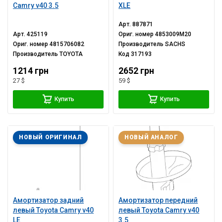
Camry v40 3.5
XLE
Арт.
887871
Арт.
425119
Ориг. номер
4853009M20
Ориг. номер
4815706082
Производитель
SACHS
Производитель
TOYOTA
Код
317193
1214 грн
2652 грн
27 $
59 $
Купить
Купить
НОВЫЙ ОРИГИНАЛ
НОВЫЙ АНАЛОГ
Амортизатор задний
Амортизатор передний
левый Toyota Camry v40
левый Toyota Camry v40
LE
3.5