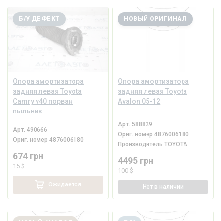
Б/У ДЕФЕКТ
НОВЫЙ ОРИГИНАЛ
Опора амортизатора
Опора амортизатора
задняя левая Toyota
задняя левая Toyota
Camry v40 порван
Avalon 05-12
пыльник
Арт.
588829
Арт.
490666
Ориг. номер
4876006180
Ориг. номер
4876006180
Производитель
TOYOTA
674 грн
4495 грн
15 $
100 $
Ожидается
Нет
в наличии