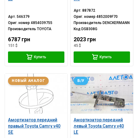
Арт.
887872
Арт.
546379
Ориг. номер
4852009F70
Ориг. номер
4854039755
Производитель
DENCKERMANN
Производитель
TOYOTA
Код
DSB308G
6787 грн
2023 грн
151 $
45 $
Купить
Купить
НОВЫЙ АНАЛОГ
Б/У
Амортизатор передний
Амортизатор передний
правый Toyota Camry v40
левый Toyota Camry v40
SE
LE