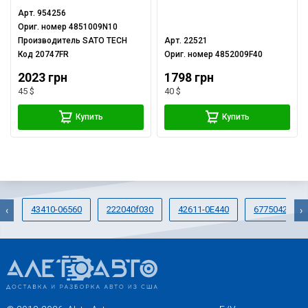
Арт.
954256
Ориг. номер
4851009N10
Производитель
SATO TECH
Арт.
22521
Код
20747FR
Ориг. номер
4852009F40
2023 грн
1798 грн
45 $
40 $
Купить
Купить
43410-06560
222040f030
42611-0E440
6775042051C
‹
›