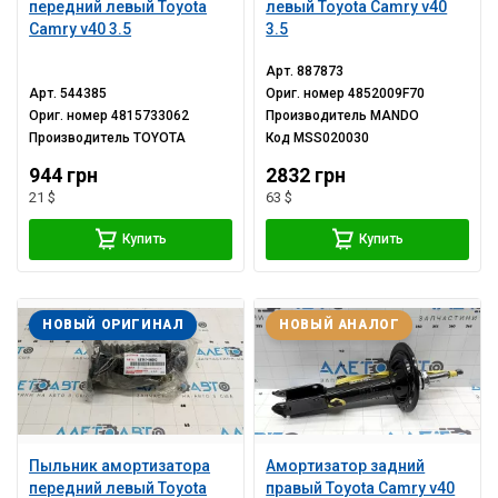
передний левый Toyota
левый Toyota Camry v40
Camry v40 3.5
3.5
Арт.
887873
Арт.
544385
Ориг. номер
4852009F70
Ориг. номер
4815733062
Производитель
MANDO
Производитель
TOYOTA
Код
MSS020030
944 грн
2832 грн
21 $
63 $
Купить
Купить
НОВЫЙ ОРИГИНАЛ
НОВЫЙ АНАЛОГ
Пыльник амортизатора
Амортизатор задний
передний левый Toyota
правый Toyota Camry v40