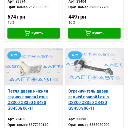
Арт.
23394
Арт.
23404
Ориг. номер
7573030360
Ориг. номер
6980322200
674 грн
449 грн
15 $
10 $
Купить
Купить
Б/У
Б/У
Петля двери нижняя
Ограничитель двери
задняя правая Lexus
задней правой Lexus
GS300 GS350 GS430
GS300 GS350 GS430
GS450h 06-11
GS450h 06-11
Арт.
23400
Арт.
23398
Ориг. номер
6877030140
Ориг. номер
6863030200