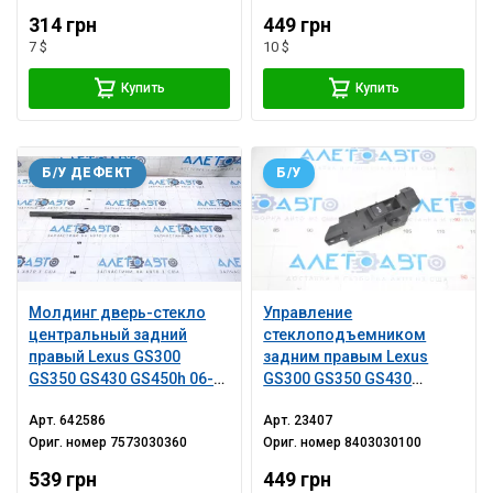
314 грн
449 грн
7 $
10 $
Купить
Купить
Б/У ДЕФЕКТ
Б/У
Молдинг дверь-стекло
Управление
центральный задний
стеклоподъемником
правый Lexus GS300
задним правым Lexus
GS350 GS430 GS450h 06-
GS300 GS350 GS430
11 хром. царапины
GS450h 06-07
Арт.
642586
Арт.
23407
Ориг. номер
7573030360
Ориг. номер
8403030100
539 грн
449 грн