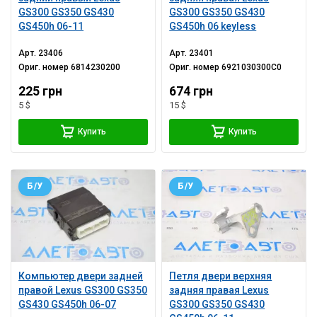
GS300 GS350 GS430
GS300 GS350 GS430
GS450h 06-11
GS450h 06 keyless
Арт.
23406
Арт.
23401
Ориг. номер
6814230200
Ориг. номер
6921030300C0
225 грн
674 грн
5 $
15 $
Купить
Купить
Б/У
Б/У
Компьютер двери задней
Петля двери верхняя
правой Lexus GS300 GS350
задняя правая Lexus
GS430 GS450h 06-07
GS300 GS350 GS430