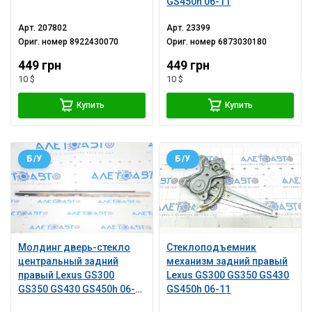
GS450h 06-11
Арт.
207802
Арт.
23399
Ориг. номер
8922430070
Ориг. номер
6873030180
449 грн
449 грн
10 $
10 $
Купить
Купить
Б/У
Б/У
Молдинг дверь-стекло
Стеклоподъемник
центральный задний
механизм задний правый
правый Lexus GS300
Lexus GS300 GS350 GS430
GS350 GS430 GS450h 06-
GS450h 06-11
11 хром