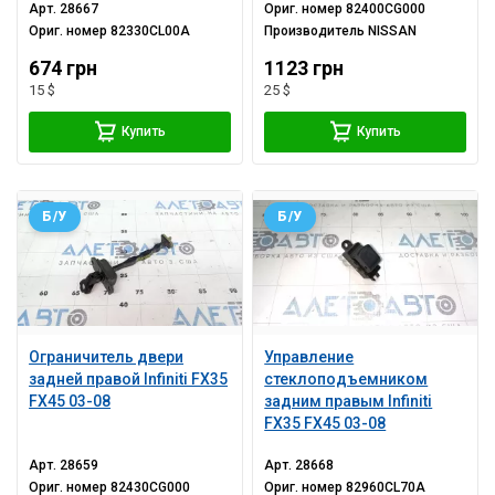
Арт.
28667
Ориг. номер
82400CG000
Ориг. номер
82330CL00A
Производитель
NISSAN
674 грн
1123 грн
15 $
25 $
Купить
Купить
Б/У
Б/У
Ограничитель двери
Управление
задней правой Infiniti FX35
стеклоподъемником
FX45 03-08
задним правым Infiniti
FX35 FX45 03-08
Арт.
28659
Арт.
28668
Ориг. номер
82430CG000
Ориг. номер
82960CL70A