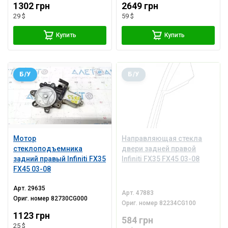
1302 грн
2649 грн
29 $
59 $
Купить
Купить
Б/У
Б/У
Мотор
Направляющая стекла
стеклоподъемника
двери задней правой
задний правый Infiniti FX35
Infiniti FX35 FX45 03-08
FX45 03-08
Арт.
29635
Арт.
47883
Ориг. номер
82730CG000
Ориг. номер
82234CG100
1123 грн
584 грн
25 $