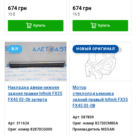
674 грн
674 грн
15 $
15 $
Купить
Купить
Б/У
НОВЫЙ ОРИГИНАЛ
Накладка двери нижняя
Мотор
задняя правая Infiniti FX35
стеклоподъемника
FX45 03-06 затерта
задний правый Infiniti FX35
FX45 03-08
Арт.
587809
Арт.
311624
Ориг. номер
82730CM80A
Ориг. номер
82870CG000
Производитель
NISSAN