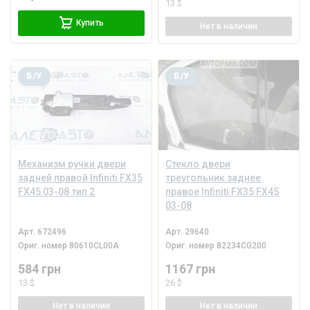
13 $
Купить
Нет
в наличии
Б/У
Б/У
Механизм ручки двери
Стекло двери
задней правой Infiniti FX35
треугольник заднее
FX45 03-08 тип 2
правое Infiniti FX35 FX45
03-08
Арт.
672496
Арт.
29640
Ориг. номер
80610CL00A
Ориг. номер
82234CG200
584 грн
1167 грн
13 $
26 $
Нет
в наличии
Нет
в наличии