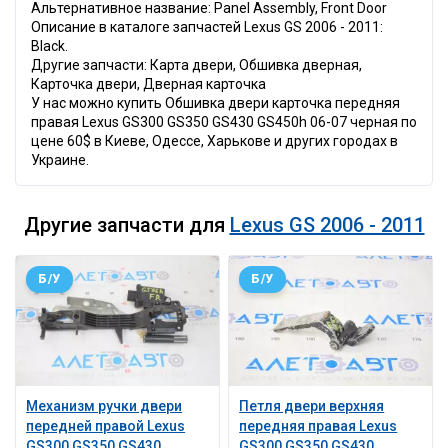
Альтернативное название: Panel Assembly, Front Door
Описание в каталоге запчастей Lexus GS 2006 - 2011:
Black.
Другие запчасти: Карта двери, Обшивка дверная,
Карточка двери, Дверная карточка
У нас можно купить Обшивка двери карточка передняя
правая Lexus GS300 GS350 GS430 GS450h 06-07 черная по
цене 60$ в Киеве, Одессе, Харькове и других городах в
Украине.
Другие запчасти для
Lexus GS 2006 - 2011
Б/У
Б/У
Механизм ручки двери
Петля двери верхняя
передней правой Lexus
передняя правая Lexus
GS300 GS350 GS430
GS300 GS350 GS430