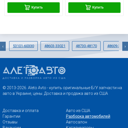
Купить
Купить
53101-60330
48603-33021
48730-48170
48609-3319
‹
›
© 2013-2026. Aleto Avto - купить оригинальные Б/У запчасти на
авто в Украине, цены. Доставка и продажа авто из США
Доставка и оплата
Авто из США
Гарантии
Разборка автомобилей
Отзывы
Автосалон
Вакансии
Катализаторы