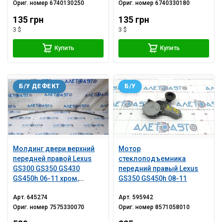
Ориг. номер
6740130250
Ориг. номер
6740330180
135 грн
135 грн
3 $
3 $
Купить
Купить
Б/У ДЕФЕКТ
Б/У
Молдинг двери верхний
Мотор
передней правой Lexus
стеклоподъемника
GS300 GS350 GS430
передний правый Lexus
GS450h 06-11 хром,
GS350 GS450h 08-11
потертости
Арт.
645274
Арт.
595942
Ориг. номер
7575330070
Ориг. номер
8571058010