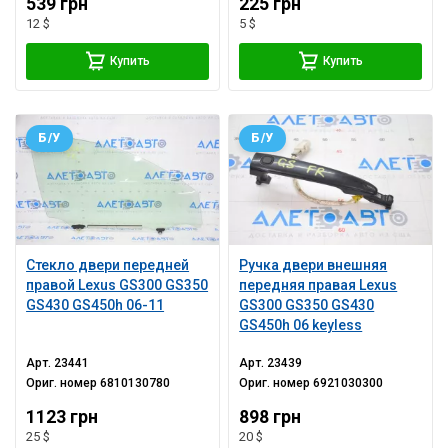
539 грн
225 грн
12 $
5 $
Купить
Купить
Б/У
Б/У
Стекло двери передней
Ручка двери внешняя
правой Lexus GS300 GS350
передняя правая Lexus
GS430 GS450h 06-11
GS300 GS350 GS430
GS450h 06 keyless
Арт.
23441
Арт.
23439
Ориг. номер
6810130780
Ориг. номер
6921030300
1123 грн
898 грн
25 $
20 $