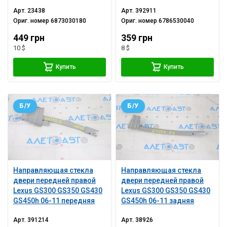
Арт.
23438
Арт.
392911
Ориг. номер
6873030180
Ориг. номер
6786530040
449 грн
359 грн
10 $
8 $
Купить
Купить
Б/У
Б/У
Направляющая стекла
Направляющая стекла
двери передней правой
двери передней правой
Lexus GS300 GS350 GS430
Lexus GS300 GS350 GS430
GS450h 06-11 передняя
GS450h 06-11 задняя
Арт.
391214
Арт.
38926