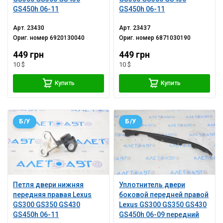
GS450h 06-11
GS450h 06-11
Арт.
23430
Арт.
23437
Ориг. номер
6920130040
Ориг. номер
6871030190
449 грн
449 грн
10 $
10 $
Купить
Купить
Б/У
Б/У
Петля двери нижняя
Уплотнитель двери
передняя правая Lexus
боковой передней правой
GS300 GS350 GS430
Lexus GS300 GS350 GS430
GS450h 06-11
GS450h 06-09 передний