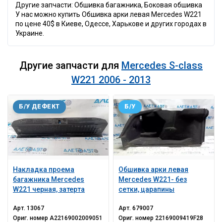
Другие запчасти: Обшивка багажника, Боковая обшивка
У нас можно купить Обшивка арки левая Mercedes W221
по цене 40$ в Киеве, Одессе, Харькове и других городах в
Украине.
Другие запчасти для
Mercedes S-class
W221 2006 - 2013
Б/У ДЕФЕКТ
Б/У
Накладка проема
Обшивка арки левая
багажника Mercedes
Mercedes W221- без
W221 черная, затерта
сетки, царапины
Арт.
13067
Арт.
679007
Ориг. номер
A22169002009051
Ориг. номер
22169009419F28