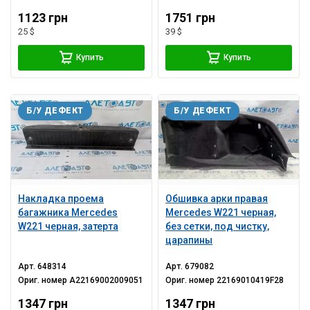
1123 грн
1751 грн
25 $
39 $
Купить
Купить
Б/У ДЕФЕКТ
Б/У ДЕФЕКТ
Накладка проема
Обшивка арки правая
багажника Mercedes
Mercedes W221 черная,
W221 черная, затерта
без сетки, под чистку,
царапины
Арт.
648314
Арт.
679082
Ориг. номер
A22169002009051
Ориг. номер
22169010419F28
1347 грн
1347 грн