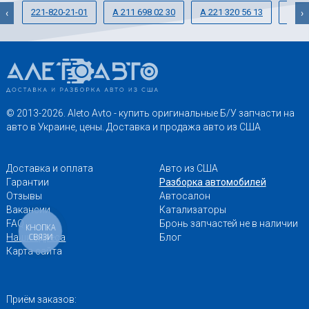
221-820-21-01
A 211 698 02 30
A 221 320 56 13
A 164
‹
›
© 2013-2026. Aleto Avto - купить оригинальные Б/У запчасти на
авто в Украине, цены. Доставка и продажа авто из США
Доставка и оплата
Авто из США
Гарантии
Разборка автомобилей
Отзывы
Автосалон
Вакансии
Катализаторы
FAQ
Бронь запчастей не в наличии
КНОПКА
СВЯЗИ
Наши адреса
Блог
Карта сайта
Приём заказов: