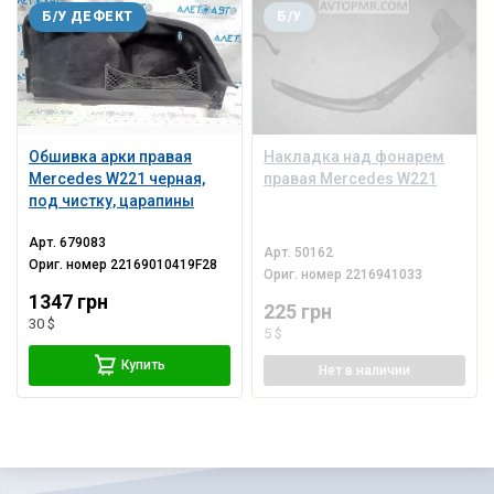
Б/У ДЕФЕКТ
Б/У
Обшивка арки правая
Накладка над фонарем
Mercedes W221 черная,
правая Mercedes W221
под чистку, царапины
Арт.
679083
Арт.
50162
Ориг. номер
22169010419F28
Ориг. номер
2216941033
1347 грн
225 грн
30 $
5 $
Купить
Нет
в наличии