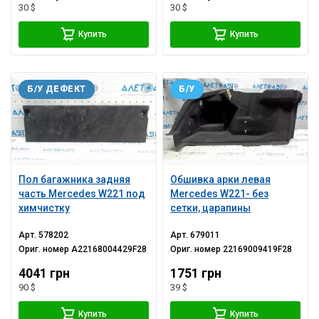
30 $
30 $
Купить
Купить
Б/У ДЕФЕКТ
Б/У
Пол багажника задняя
Обшивка арки левая
часть Mercedes W221 под
Mercedes W221- без
химчистку
сетки, царапины
Арт.
578202
Арт.
679011
Ориг. номер
A22168004429F28
Ориг. номер
22169009419F28
4041 грн
1751 грн
90 $
39 $
Купить
Купить