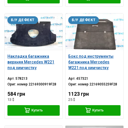
Б/У ДЕФЕКТ
Б/У ДЕФЕКТ
Накладка багажника
Бокс под инструменты
верхняя Mercedes W221
багажника Mercedes
под химчистку
W221 под химчистку
Арт.
578213
Арт.
457321
Ориг. номер
22169300919F28
Ориг. номер
22169055259F28
584 грн
1123 грн
13 $
25 $
Купить
Купить