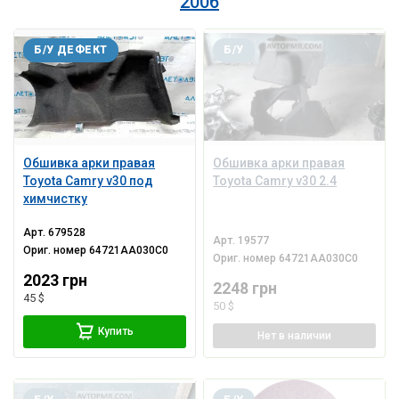
2006
Б/У ДЕФЕКТ
Б/У
Обшивка арки правая
Обшивка арки правая
Toyota Camry v30 под
Toyota Camry v30 2.4
химчистку
Арт.
679528
Арт.
19577
Ориг. номер
64721AA030C0
Ориг. номер
64721AA030C0
2023 грн
2248 грн
45 $
50 $
Купить
Нет
в наличии