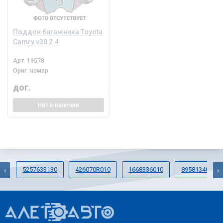
Поддон багажника Toyota
Camry v30 2.4
Арт.
19578
Ориг. номер
дог.
Нет
в наличии
5257633130
426070R010
1668336010
8958134041
‹
›