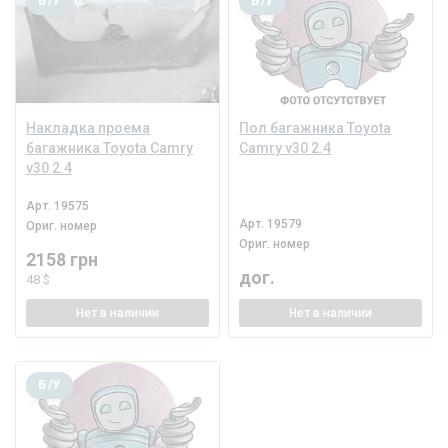
Б/У
Б/У
Накладка проема
Пол багажника Toyota
багажника Toyota Camry
Camry v30 2.4
v30 2.4
Арт.
19575
Арт.
19579
Ориг. номер
Ориг. номер
2158 грн
дог.
48 $
Нет
в наличии
Нет
в наличии
Б/У