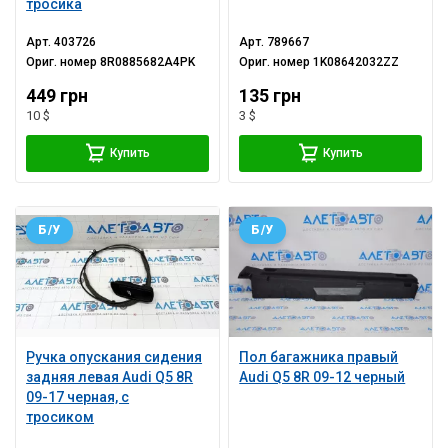
тросика
Арт.
403726
Арт.
789667
Ориг. номер
8R0885682A4PK
Ориг. номер
1K08642032ZZ
449 грн
135 грн
10 $
3 $
Купить
Купить
Б/У
Б/У
Ручка опускания сидения
Пол багажника правый
задняя левая Audi Q5 8R
Audi Q5 8R 09-12 черный
09-17 черная, с
тросиком