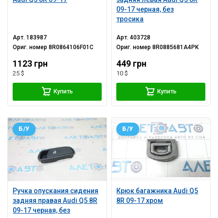
09-17 черная, без
тросика
Арт.
183987
Арт.
403728
Ориг. номер
8R0864106F01C
Ориг. номер
8R0885681A4PK
1123 грн
449 грн
25 $
10 $
Купить
Купить
Б/У
Б/У
Ручка опускания сидения
Крюк багажника Audi Q5
задняя правая Audi Q5 8R
8R 09-17 хром
09-17 черная, без