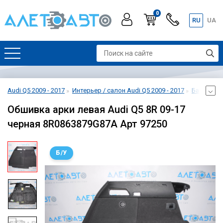
0
RU
UA
Audi Q5 2009 - 2017
Интерьер / салон Audi Q5 2009 - 2017
Багажник A
Обшивка арки левая Audi Q5 8R 09-17
черная 8R0863879G87A Арт 97250
Б/У