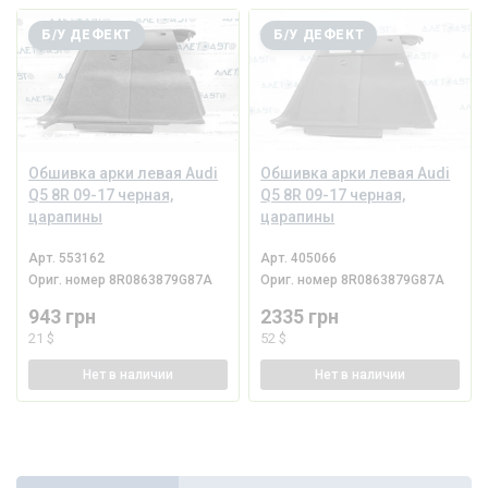
Б/У ДЕФЕКТ
Б/У ДЕФЕКТ
Обшивка арки левая Audi
Обшивка арки левая Audi
Q5 8R 09-17 черная,
Q5 8R 09-17 черная,
царапины
царапины
Арт.
553162
Арт.
405066
Ориг. номер
8R0863879G87A
Ориг. номер
8R0863879G87A
943 грн
2335 грн
21 $
52 $
Нет
в наличии
Нет
в наличии