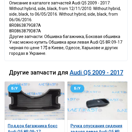
Описание в каталоге запчастей Audi Q5 2009 - 2017:
Without hybrid, side, black, from 12/11/2010. Without hybrid,
side, black, to 06/05/2016. Without hybrid, side, black, from
06/06/2016.
8R0863879G87A
8R0863879D87A
Другие запчасти: Обшивка багажника, Боковая обшивка
У нас можно купить Обшивка арки левая Audi Q5 8R 09-17
черная по цене 17$ в Киеве, Одессе, Харькове и других
городах в Украине.
Другие запчасти для
Audi Q5 2009 - 2017
Б/У
Б/У
Поддон багажника бокс
Ручка опускания сидения
Audi Q5 8R 09-17
задняя левая Audi Q5 8R