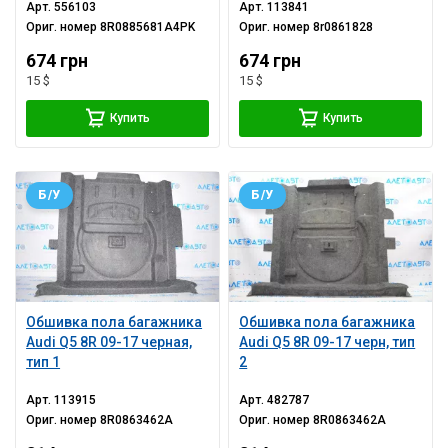
Арт.
556103
Арт.
113841
Ориг. номер
8R0885681A4PK
Ориг. номер
8r0861828
674 грн
674 грн
15 $
15 $
Купить
Купить
Б/У
Б/У
Обшивка пола багажника
Обшивка пола багажника
Audi Q5 8R 09-17 черная,
Audi Q5 8R 09-17 черн, тип
тип 1
2
Арт.
113915
Арт.
482787
Ориг. номер
8R0863462A
Ориг. номер
8R0863462A