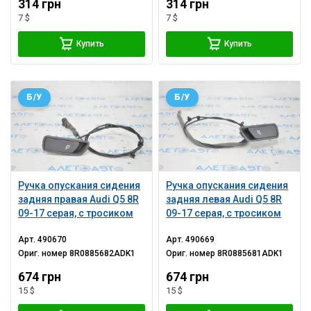
314 грн
314 грн
7 $
7 $
Купить
Купить
Б/У
Б/У
Ручка опускания сидения
Ручка опускания сидения
задняя правая Audi Q5 8R
задняя левая Audi Q5 8R
09-17 серая, с тросиком
09-17 серая, с тросиком
Арт.
490670
Арт.
490669
Ориг. номер
8R0885682ADK1
Ориг. номер
8R0885681ADK1
674 грн
674 грн
15 $
15 $