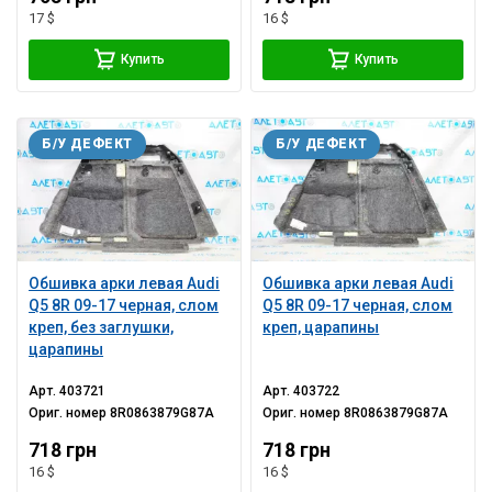
17 $
16 $
Купить
Купить
Б/У ДЕФЕКТ
Б/У ДЕФЕКТ
Обшивка арки левая Audi
Обшивка арки левая Audi
Q5 8R 09-17 черная, слом
Q5 8R 09-17 черная, слом
креп, без заглушки,
креп, царапины
царапины
Арт.
403721
Арт.
403722
Ориг. номер
8R0863879G87A
Ориг. номер
8R0863879G87A
718 грн
718 грн
16 $
16 $