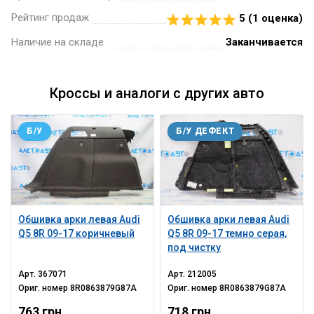
Рейтинг продаж
5 (
1
оценка)
Наличие на складе
Заканчивается
Кроссы и аналоги с других авто
Б/У
Б/У ДЕФЕКТ
Обшивка арки левая Audi
Обшивка арки левая Audi
Q5 8R 09-17 коричневый
Q5 8R 09-17 темно серая,
под чистку
Арт.
367071
Арт.
212005
Ориг. номер
8R0863879G87A
Ориг. номер
8R0863879G87A
763 грн
718 грн