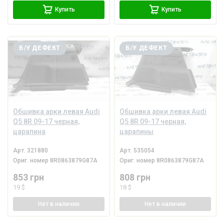
Купить
Купить
Б/У ДЕФЕКТ
Б/У ДЕФЕКТ
Обшивка арки левая Audi
Обшивка арки левая Audi
Q5 8R 09-17 черная,
Q5 8R 09-17 черная,
царапина
царапины
Арт.
321880
Арт.
535054
Ориг. номер
8R0863879G87A
Ориг. номер
8R0863879G87A
853 грн
808 грн
19 $
18 $
Нет
в наличии
Нет
в наличии