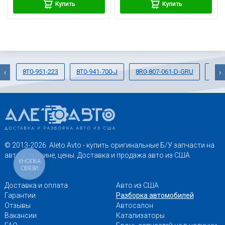
Купить
Купить
8T0-951-223
8T0-941-700-J
8R0-807-061-D-GRU
8K0
‹
›
© 2013-2026. Aleto Avto - купить оригинальные Б/У запчасти на
авто в Украине, цены. Доставка и продажа авто из США
КНОПКА
СВЯЗИ
Доставка и оплата
Авто из США
Гарантии
Разборка автомобилей
Отзывы
Автосалон
Вакансии
Катализаторы