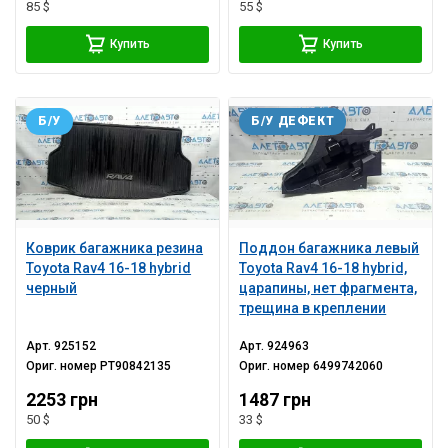
85 $
55 $
Купить
Купить
Б/У
Б/У ДЕФЕКТ
Коврик багажника резина
Поддон багажника левый
Toyota Rav4 16-18 hybrid
Toyota Rav4 16-18 hybrid,
черный
царапины, нет фрагмента,
трещина в креплении
Арт.
925152
Арт.
924963
Ориг. номер
PT90842135
Ориг. номер
6499742060
2253 грн
1487 грн
50 $
33 $