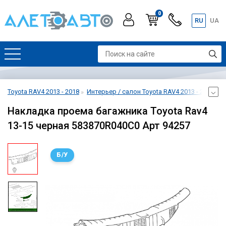
0
RU
UA
Toyota RAV4 2013 - 2018
Интерьер / салон Toyota RAV4 2013 - 2018
Б
Накладка проема багажника Toyota Rav4
13-15 черная 583870R040C0 Арт 94257
Б/У