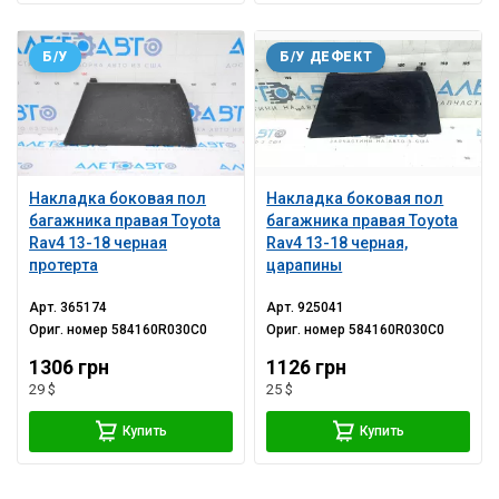
Б/У
Б/У ДЕФЕКТ
Накладка боковая пол
Накладка боковая пол
багажника правая Toyota
багажника правая Toyota
Rav4 13-18 черная
Rav4 13-18 черная,
протерта
царапины
Арт.
365174
Арт.
925041
Ориг. номер
584160R030C0
Ориг. номер
584160R030C0
1306 грн
1126 грн
29 $
25 $
Купить
Купить