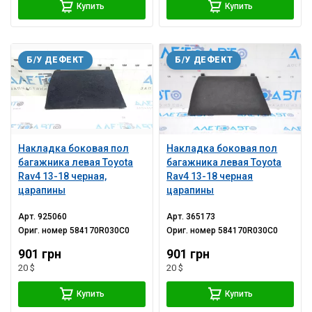
Купить
Купить
Б/У ДЕФЕКТ
Б/У ДЕФЕКТ
Накладка боковая пол
Накладка боковая пол
багажника левая Toyota
багажника левая Toyota
Rav4 13-18 черная,
Rav4 13-18 черная
царапины
царапины
Арт.
925060
Арт.
365173
Ориг. номер
584170R030C0
Ориг. номер
584170R030C0
901 грн
901 грн
20 $
20 $
Купить
Купить