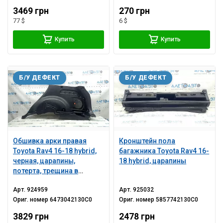
3469 грн
270 грн
77 $
6 $
Купить
Купить
Б/У ДЕФЕКТ
Б/У ДЕФЕКТ
Обшивка арки правая
Кронштейн пола
Toyota Rav4 16-18 hybrid,
багажника Toyota Rav4 16-
черная, царапины,
18 hybrid, царапины
потерта, трещина в
креплении, замято
Арт.
924959
Арт.
925032
крепление
Ориг. номер
6473042130C0
Ориг. номер
5857742130C0
3829 грн
2478 грн