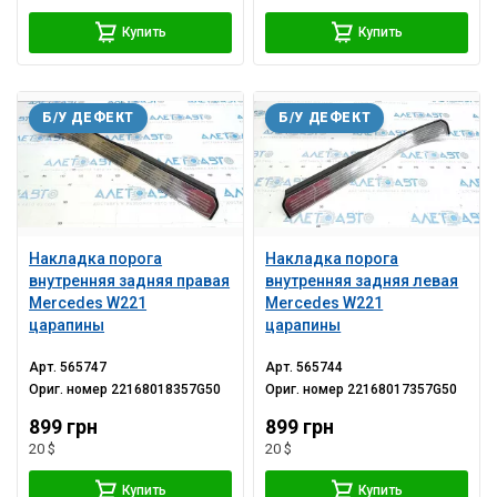
Купить
Купить
Б/У ДЕФЕКТ
Б/У ДЕФЕКТ
Накладка порога
Накладка порога
внутренняя задняя правая
внутренняя задняя левая
Mercedes W221
Mercedes W221
царапины
царапины
Арт.
565747
Арт.
565744
Ориг. номер
22168018357G50
Ориг. номер
22168017357G50
899 грн
899 грн
20 $
20 $
Купить
Купить