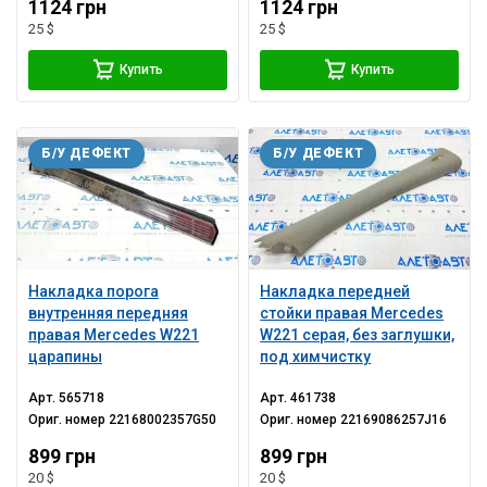
1124 грн
1124 грн
25 $
25 $
Купить
Купить
Б/У ДЕФЕКТ
Б/У ДЕФЕКТ
Накладка порога
Накладка передней
внутренняя передняя
стойки правая Mercedes
правая Mercedes W221
W221 серая, без заглушки,
царапины
под химчистку
Арт.
565718
Арт.
461738
Ориг. номер
22168002357G50
Ориг. номер
22169086257J16
899 грн
899 грн
20 $
20 $