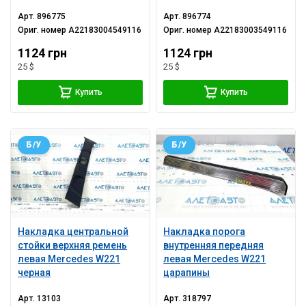
Арт.
896775
Арт.
896774
Ориг. номер
A22183004549116
Ориг. номер
A22183003549116
1124 грн
1124 грн
25 $
25 $
Купить
Купить
Б/У
Б/У
Накладка центральной
Накладка порога
стойки верхняя ремень
внутренняя передняя
левая Mercedes W221
левая Mercedes W221
черная
царапины
Арт.
13103
Арт.
318797