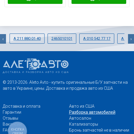
A 211 880 01 40
2465010101
A 010 542 77 17
A 211 3
‹
›
© 2013-2026. Aleto Avto - купить оригинальные Б/У запчасти на
авто в Украине, цены. Доставка и продажа авто из США
Доставка и оплата
Авто из США
Гарантии
Разборка автомобилей
Отзывы
Автосалон
Вакансии
Катализаторы
КНОПКА
FAQ
Бронь запчастей не в наличии
СВЯЗИ