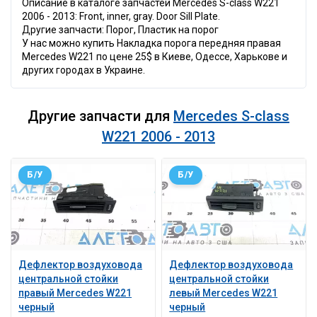
Описание в каталоге запчастей Mercedes S-class W221
2006 - 2013: Front, inner, gray. Door Sill Plate.
Другие запчасти: Порог, Пластик на порог
У нас можно купить Накладка порога передняя правая
Mercedes W221 по цене 25$ в Киеве, Одессе, Харькове и
других городах в Украине.
Другие запчасти для
Mercedes S-class
W221 2006 - 2013
Б/У
Б/У
Дефлектор воздуховода
Дефлектор воздуховода
центральной стойки
центральной стойки
правый Mercedes W221
левый Mercedes W221
черный
черный