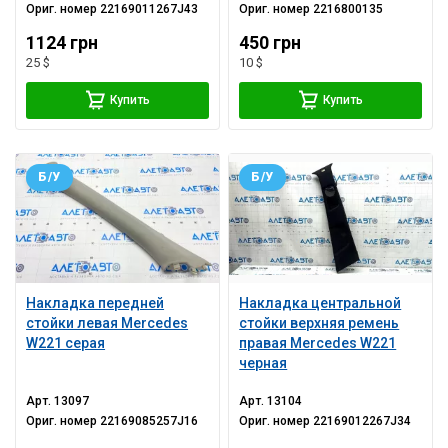
Ориг. номер
22169011267J43
Ориг. номер
2216800135
1124 грн
450 грн
25 $
10 $
Купить
Купить
Б/У
Б/У
Накладка передней
Накладка центральной
стойки левая Mercedes
стойки верхняя ремень
W221 серая
правая Mercedes W221
черная
Арт.
13097
Арт.
13104
Ориг. номер
22169085257J16
Ориг. номер
22169012267J34