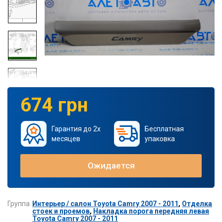
674 грн
Гарантия до 2х
Бесплатная
месяцев
упаковка
Ожидается
Группа
Интерьер / салон Toyota Camry 2007 - 2011
,
Отделка
стоек и проемов
,
Накладка порога передняя левая
Toyota Camry 2007 - 2011