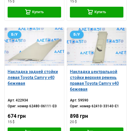
15 $
15 $
Купить
Купить
Б/У
Б/У
Накладка задней стойки
Накладка центральной
левая Toyota Camry v40
стойки верхняя ремень
бежевая
правая Toyota Camry v40
бежевая
Арт.
422934
Арт.
59590
Ориг. номер
62480-06111-E0
Ориг. номер
62410-33140-E1
674 грн
898 грн
15 $
20 $