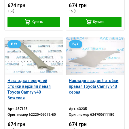
674 грн
674 грн
15 $
15 $
Купить
Купить
Б/У
Б/У
Накладка передней
Накладка задней стойки
стойки верхняя левая
правая Toyota Camry v40
Toyota Camry v40
серая
бежевая
Арт.
457135
Арт.
43235
Ориг. номер
62220-06072-E0
Ориг. номер
6247006111B0
674 грн
674 грн