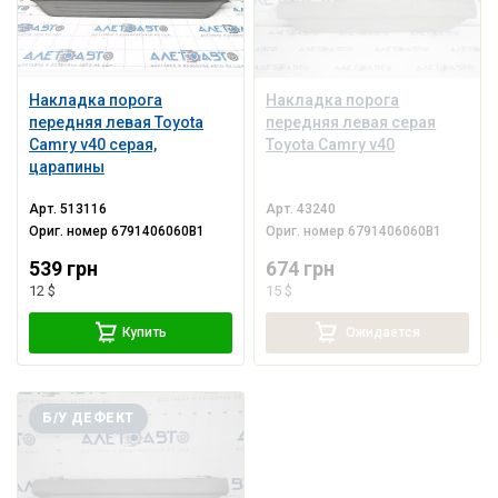
Накладка порога
Накладка порога
передняя левая Toyota
передняя левая серая
Camry v40 серая,
Toyota Camry v40
царапины
Арт.
513116
Арт.
43240
Ориг. номер
6791406060B1
Ориг. номер
6791406060B1
539 грн
674 грн
12 $
15 $
Купить
Ожидается
Б/У ДЕФЕКТ