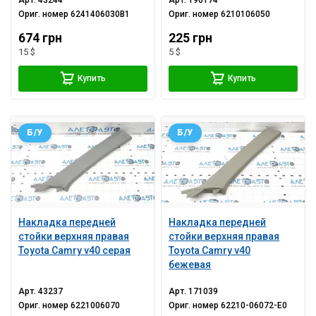
Арт.
43244
Арт.
190174
Ориг. номер
6241406030B1
Ориг. номер
6210106050
674 грн
225 грн
15 $
5 $
Купить
Купить
Б/У
Б/У
Накладка передней
Накладка передней
стойки верхняя правая
стойки верхняя правая
Toyota Camry v40 серая
Toyota Camry v40
бежевая
Арт.
43237
Арт.
171039
Ориг. номер
6221006070
Ориг. номер
62210-06072-E0