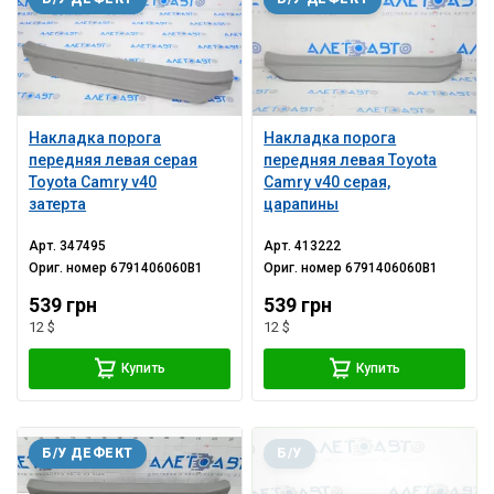
Накладка порога
Накладка порога
передняя левая серая
передняя левая Toyota
Toyota Camry v40
Camry v40 серая,
затерта
царапины
Арт.
347495
Арт.
413222
Ориг. номер
6791406060B1
Ориг. номер
6791406060B1
539 грн
539 грн
12 $
12 $
Купить
Купить
Б/У ДЕФЕКТ
Б/У