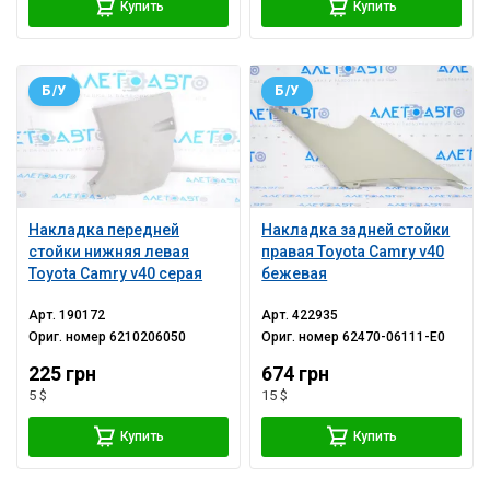
Купить
Купить
Б/У
Б/У
Накладка передней
Накладка задней стойки
стойки нижняя левая
правая Toyota Camry v40
Toyota Camry v40 серая
бежевая
Арт.
190172
Арт.
422935
Ориг. номер
6210206050
Ориг. номер
62470-06111-E0
225 грн
674 грн
5 $
15 $
Купить
Купить