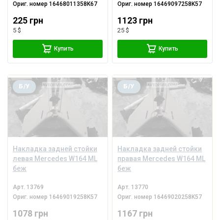
Ориг. номер
16468011358K67
Ориг. номер
16469097258K57
225 грн
1123 грн
5 $
25 $
Купить
Купить
Б/У
Б/У
Накладка задней стойки
Накладка задней стойки
левая Mercedes W164 ML
правая Mercedes W164 ML
беж
беж
Арт.
13769
Арт.
13770
Ориг. номер
16469019258K57
Ориг. номер
16469020258K57
1078 грн
1167 грн