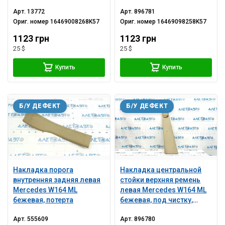
Арт.
13772
Арт.
896781
Ориг. номер
16469008268K57
Ориг. номер
16469098258K57
1123 грн
1123 грн
25 $
25 $
Купить
Купить
Б/У ДЕФЕКТ
Б/У ДЕФЕКТ
Накладка порога
Накладка центральной
внутренняя задняя левая
стойки верхняя ремень
Mercedes W164 ML
левая Mercedes W164 ML
бежевая, потерта
бежевая, под чистку,
тычка
Арт.
555609
Арт.
896780