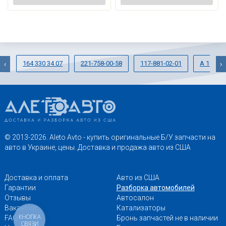
164 330 34 07
221-758-00-58
117-881-02-01
A 164 88
‹
›
© 2013-2026. Aleto Avto - купить оригинальные Б/У запчасти на
авто в Украине, цены. Доставка и продажа авто из США
Доставка и оплата
Авто из США
Гарантии
Разборка автомобилей
Отзывы
Автосалон
Вакансии
Катализаторы
КНОПКА
FAQ
Бронь запчастей не в наличии
СВЯЗИ