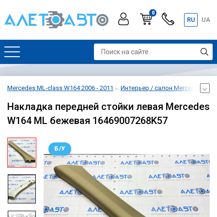
0
RU
UA
Mercedes ML-class W164 2006 - 2011
Интерьер / салон Mercedes ML-c
Накладка передней стойки левая Mercedes
W164 ML бежевая 16469007268K57
Б/У