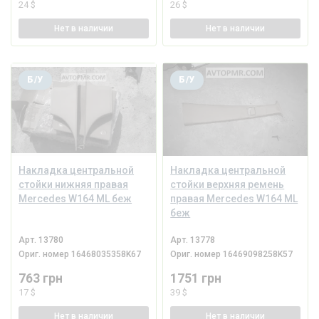
24 $
26 $
Нет
в наличии
Нет
в наличии
Б/У
Б/У
Накладка центральной
Накладка центральной
стойки нижняя правая
стойки верхняя ремень
Mercedes W164 ML беж
правая Mercedes W164 ML
беж
Арт.
13780
Арт.
13778
Ориг. номер
16468035358K67
Ориг. номер
16469098258K57
763 грн
1751 грн
17 $
39 $
Нет
в наличии
Нет
в наличии