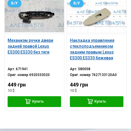
Б/У
Б/У
Механизм ручки двери
Накладка управления
задней правой Lexus
стеклоподъемником
ES300 ES330 без тяги
задним правым Lexus
ES300 ES330 бежевая
Арт.
671941
Арт.
580058
Ориг. номер
6920333020
Ориг. номер
7427133120A0
449 грн
449 грн
10 $
10 $
Купить
Купить