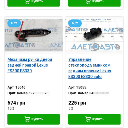
Купить
Купить
Б/У
Б/У
Механизм ручки двери
Управление
задней правой Lexus
стеклоподъемником
ES300 ES330
задним правым Lexus
ES300 ES330 auto
Арт.
15040
Арт.
15055
Ориг. номер
6920333020
Ориг. номер
8403033060
674 грн
225 грн
15 $
5 $
Купить
Купить