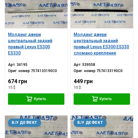
Молдинг двери
Молдинг двери
центральный задний
центральный задний
правый Lexus ES300
правый Lexus ES300 ES330
ES330
сломано крепление
Арт.
34195
Арт.
539558
Ориг. номер
7574133190C0
Ориг. номер
7574133190C0
674 грн
449 грн
15 $
10 $
Купить
Купить
Б/У ДЕФЕКТ
Б/У ДЕФЕКТ