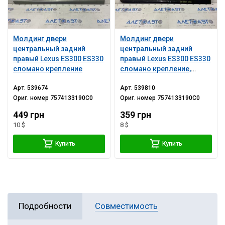
Молдинг двери
Молдинг двери
центральный задний
центральный задний
правый Lexus ES300 ES330
правый Lexus ES300 ES330
сломано крепление
сломано крепление,
скол
Арт.
539674
Арт.
539810
Ориг. номер
7574133190C0
Ориг. номер
7574133190C0
449 грн
359 грн
10 $
8 $
Купить
Купить
Подробности
Совместимость