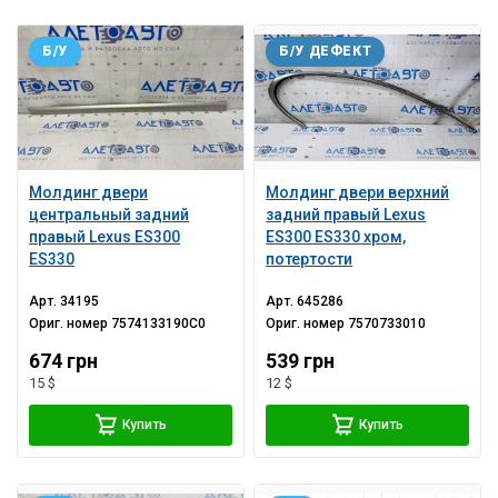
Б/У
Б/У ДЕФЕКТ
Молдинг двери
Молдинг двери верхний
центральный задний
задний правый Lexus
правый Lexus ES300
ES300 ES330 хром,
ES330
потертости
Арт.
34195
Арт.
645286
Ориг. номер
7574133190C0
Ориг. номер
7570733010
674 грн
539 грн
15 $
12 $
Купить
Купить