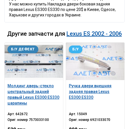
У нас можно купить Накладка двери боковая задняя
правая Lexus ES300 ES330 по цене 20$ в Киеве, Одессе,
Харькове и других городах в Украине.
Другие запчасти для
Lexus ES 2002 - 2006
Б/У ДЕФЕКТ
Б/У
Молдинг дверь-стекло
Ручка двери внешняя
центральный задний
задняя правая Lexus
правый Lexus ES300 ES330
ES300 ES330
царапины
Арт.
642672
Арт.
15049
Ориг. номер
7573033100
Ориг. номер
6921033070