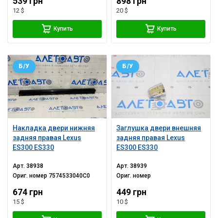
539 грн
898 грн
12 $
20 $
Купить
Купить
Б/У
Б/У
Накладка двери нижняя
Заглушка двери внешняя
задняя правая Lexus
задняя правая Lexus
ES300 ES330
ES300 ES330
Арт.
38938
Арт.
38939
Ориг. номер
7574533040C0
Ориг. номер
674 грн
449 грн
15 $
10 $