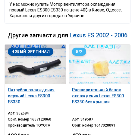
У нас можно купить Мотор вентилятора охлаждения
правый Lexus ES300 ES330 по цене 40$ в Киеве, Одессе,
Харькове и других городах в Украине.
Другие запчасти для
Lexus ES 2002 - 2006
НОВЫЙ ОРИГИНАЛ
Б/У
Патрубок охлаждения
Расширительный бачок
верхний Lexus ES300
охлаждения Lexus ES300
ES330
ES330 без крышки
Арт.
352684
Ориг. номер
1657120060
Арт.
349587
Производитель
TOYOTA
Ориг. номер
1647020091