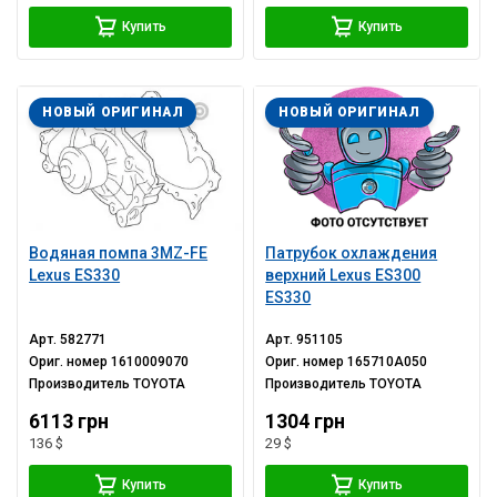
Купить
Купить
НОВЫЙ ОРИГИНАЛ
НОВЫЙ ОРИГИНАЛ
Водяная помпа 3MZ-FE
Патрубок охлаждения
Lexus ES330
верхний Lexus ES300
ES330
Арт.
582771
Арт.
951105
Ориг. номер
1610009070
Ориг. номер
165710A050
Производитель
TOYOTA
Производитель
TOYOTA
6113 грн
1304 грн
136 $
29 $
Купить
Купить