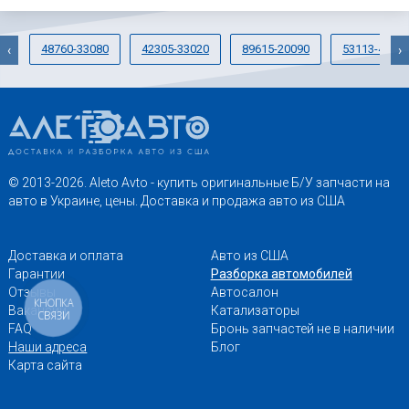
48760-33080
42305-33020
89615-20090
53113-4804
‹
›
© 2013-2026. Aleto Avto - купить оригинальные Б/У запчасти на
авто в Украине, цены. Доставка и продажа авто из США
Доставка и оплата
Авто из США
Гарантии
Разборка автомобилей
Отзывы
Автосалон
КНОПКА
Вакансии
Катализаторы
СВЯЗИ
FAQ
Бронь запчастей не в наличии
Наши адреса
Блог
Карта сайта