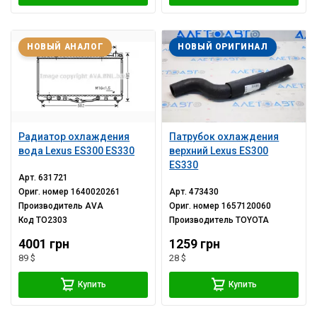
НОВЫЙ АНАЛОГ
НОВЫЙ ОРИГИНАЛ
Радиатор охлаждения
Патрубок охлаждения
вода Lexus ES300 ES330
верхний Lexus ES300
ES330
Арт.
631721
Ориг. номер
1640020261
Арт.
473430
Производитель
AVA
Ориг. номер
1657120060
Код
TO2303
Производитель
TOYOTA
4001 грн
1259 грн
89 $
28 $
Купить
Купить