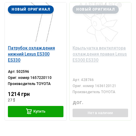
НОВЫЙ ОРИГИНАЛ
НОВЫЙ ОРИГИНАЛ
Патрубок охлаждения
Крыльчатка вентилятора
нижний Lexus ES300
охлаждения правая Lexus
ES330
ES300 ES330
Арт.
502596
Ориг. номер
1657220110
Арт.
428746
Производитель
TOYOTA
Ориг. номер
1636120121
Производитель
TOYOTA
1214 грн
27 $
дог.
Купить
Нет
в наличии