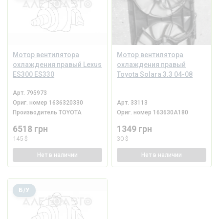
Мотор вентилятора
Мотор вентилятора
охлаждения правый Lexus
охлаждения правый
ES300 ES330
Toyota Solara 3.3 04-08
Арт.
795973
Ориг. номер
1636320330
Арт.
33113
Производитель
TOYOTA
Ориг. номер
163630A180
6518 грн
1349 грн
145 $
30 $
Нет
в наличии
Нет
в наличии
Б/У