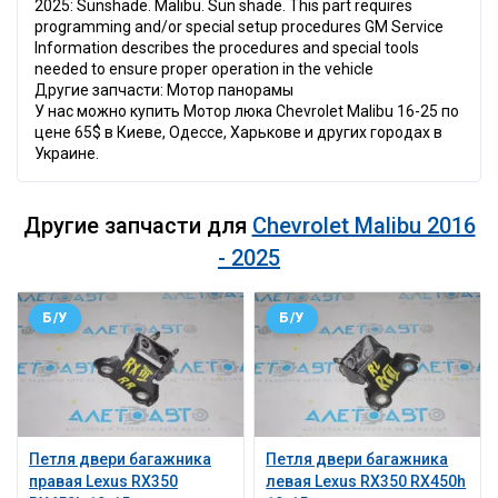
2025: Sunshade. Malibu. Sun shade. This part requires
programming and/or special setup procedures GM Service
Information describes the procedures and special tools
needed to ensure proper operation in the vehicle
Другие запчасти: Мотор панорамы
У нас можно купить Мотор люка Chevrolet Malibu 16-25 по
цене 65$ в Киеве, Одессе, Харькове и других городах в
Украине.
Другие запчасти для
Chevrolet Malibu 2016
- 2025
Б/У
Б/У
Петля двери багажника
Петля двери багажника
правая Lexus RX350
левая Lexus RX350 RX450h