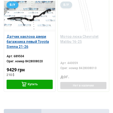
Б/У
Б/У
Датчик наклона двери
Мотор люка Chevrolet
багажника левый Toyota
Malibu 16-25
Sienna 21-26
Арт.
689504
Ориг. номер
8428008020
Арт.
440059
Ориг. номер
8428008010
9429 грн
210 $
дог.
Купить
Нет
в наличии