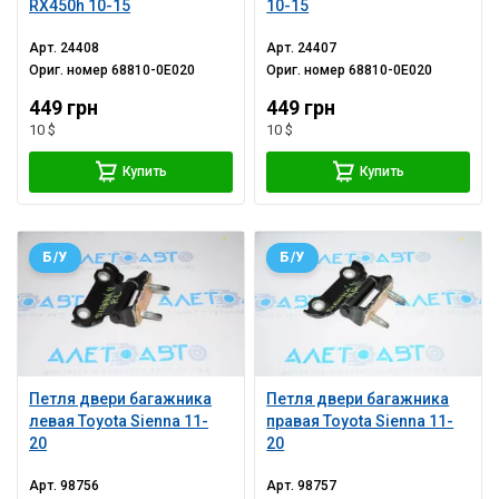
RX450h 10-15
10-15
Арт.
24408
Арт.
24407
Ориг. номер
68810-0E020
Ориг. номер
68810-0E020
449 грн
449 грн
10 $
10 $
Купить
Купить
Б/У
Б/У
Петля двери багажника
Петля двери багажника
левая Toyota Sienna 11-
правая Toyota Sienna 11-
20
20
Арт.
98756
Арт.
98757