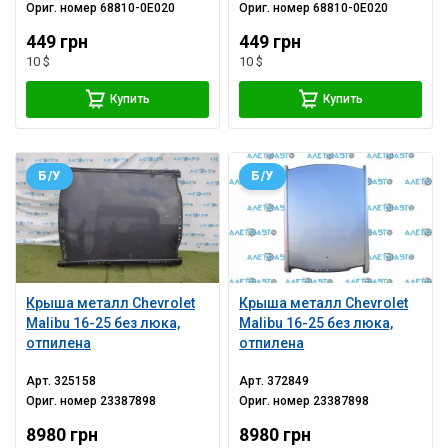
Ориг. номер
68810-0E020
Ориг. номер
68810-0E020
449 грн
449 грн
10 $
10 $
Купить
Купить
Б/У
Б/У
Крыша металл Chevrolet
Крыша металл Chevrolet
Malibu 16-25 без люка,
Malibu 16-25 без люка,
отпилена
отпилена
Арт.
325158
Арт.
372849
Ориг. номер
23387898
Ориг. номер
23387898
8980 грн
8980 грн