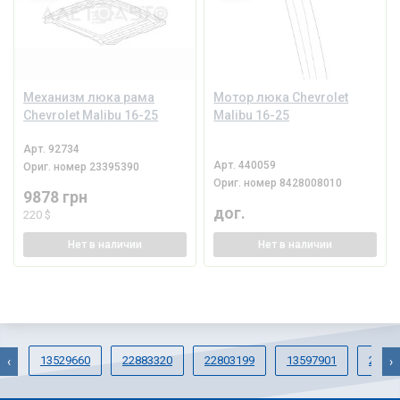
Механизм люка рама
Мотор люка Chevrolet
Chevrolet Malibu 16-25
Malibu 16-25
Арт.
92734
Арт.
440059
Ориг. номер
23395390
Ориг. номер
8428008010
9878 грн
дог.
220 $
Нет
в наличии
Нет
в наличии
13529660
22883320
22803199
13597901
23225
‹
›