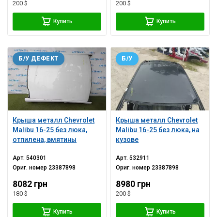
200 $
200 $
Купить
Купить
Б/У ДЕФЕКТ
Б/У
Крыша металл Chevrolet
Крыша металл Chevrolet
Malibu 16-25 без люка,
Malibu 16-25 без люка, на
отпилена, вмятины
кузове
Арт.
540301
Арт.
532911
Ориг. номер
23387898
Ориг. номер
23387898
8082 грн
8980 грн
180 $
200 $
Купить
Купить