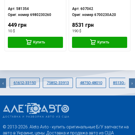
Арт.
581354
Арт.
607042
Ориг. номер
6980230260
Ориг. номер
6700230A20
449 грн
8531 грн
10 $
190 $
Купить
Купить
61612-33150
75852-33913
48750-48010
85130-4803
‹
›
© 2013-2026. Aleto Avto - купить оригинальные Б/У запчасти на
авто в Украине, цены. Доставка и продажа авто из США