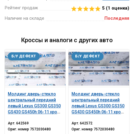
Рейтинг продаж
5 (
1
оценка)
Наличие на складе
Последняя
Кроссы и аналоги с других авто
Б/У ДЕФЕКТ
Б/У ДЕФЕКТ
Молдинг дверь-стекло
Молдинг дверь-стекло
центральный передний
центральный передний
левый Lexus GS300 GS350
левый Lexus GS300 GS350
GS430 GS450h 06-11 хром,
GS430 GS450h 06-11 хром,
царапины
царапины
Арт.
642569
Арт.
642572
Ориг. номер
7572030480
Ориг. номер
7572030480