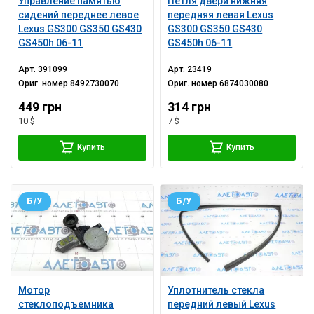
Управление памятью
Петля двери нижняя
сидений переднее левое
передняя левая Lexus
Lexus GS300 GS350 GS430
GS300 GS350 GS430
GS450h 06-11
GS450h 06-11
Арт.
391099
Арт.
23419
Ориг. номер
8492730070
Ориг. номер
6874030080
449 грн
314 грн
10 $
7 $
Купить
Купить
Б/У
Б/У
Мотор
Уплотнитель стекла
стеклоподъемника
передний левый Lexus