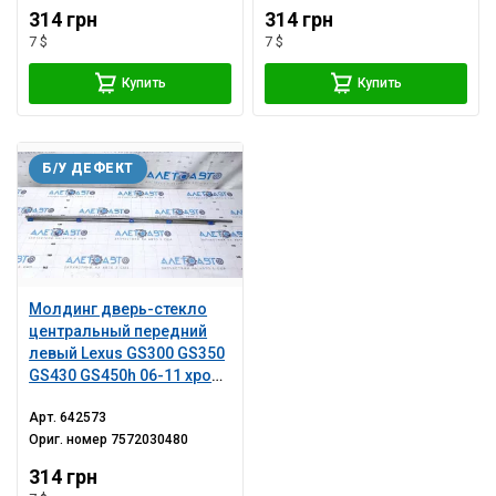
314 грн
314 грн
7 $
7 $
Купить
Купить
Б/У ДЕФЕКТ
Молдинг дверь-стекло
центральный передний
левый Lexus GS300 GS350
GS430 GS450h 06-11 хром,
царапины
Арт.
642573
Ориг. номер
7572030480
314 грн