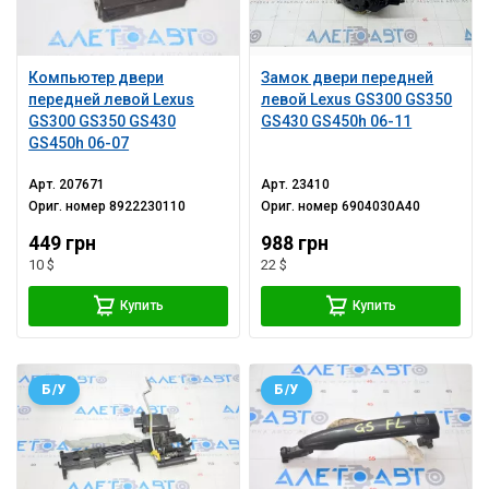
Компьютер двери
Замок двери передней
передней левой Lexus
левой Lexus GS300 GS350
GS300 GS350 GS430
GS430 GS450h 06-11
GS450h 06-07
Арт.
207671
Арт.
23410
Ориг. номер
8922230110
Ориг. номер
6904030A40
449 грн
988 грн
10 $
22 $
Купить
Купить
Б/У
Б/У