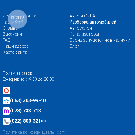
Доставка и оплата
Авто из США
КНОПКА
СВЯЗИ
Гарантии
Разборка автомобилей
Отзывы
Автосалон
Вакансии
Катализаторы
FAQ
Бронь запчастей не в наличии
Наши адреса
Блог
Карта сайта
Приём заказов:
Ежедневно с 9:00 до 20:00
(063) 303-99-40
(078) 733-713
(022) 800-321
MD
Политика конфеденциальности