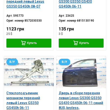
передний левый Lexus
GS300 GS350 GS430
GS350 GS450h 08-07
GS450h 06-11
Арт.
595773
Арт.
23425
Ориг. номер
8572030330
Ориг. номер
6815130190
1123 грн
135 грн
25 $
3 $
Купить
Купить
Б/У
Б/У
Стеклоподъемник
Дверь в сборе передняя
механизм передний
левая Lexus GS300 GS350
левый Lexus GS350
GS430 GS450h 06-11 синий
GS450h 06-11
8U0, keyless,