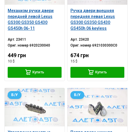
Механизм ручки двери
Ручка двери внешняя
передней левой Lexus
передняя левая Lexus
GS300 GS350 GS430
GS300 GS350 GS430
GS450h 06-11
GS450h 06 keyless
Арт.
23411
Арт.
23420
Ориг. номер
6920230040
Ориг. номер
6921030300C0
449 грн
674 грн
10 $
15 $
Купить
Купить
Б/У
Б/У