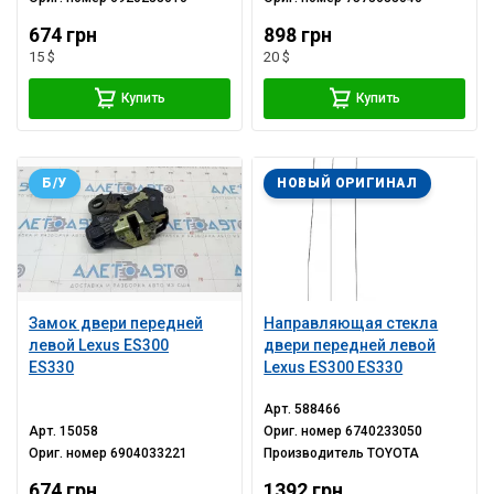
674 грн
898 грн
15 $
20 $
Купить
Купить
Б/У
НОВЫЙ ОРИГИНАЛ
Замок двери передней
Направляющая стекла
левой Lexus ES300
двери передней левой
ES330
Lexus ES300 ES330
Арт.
588466
Арт.
15058
Ориг. номер
6740233050
Ориг. номер
6904033221
Производитель
TOYOTA
674 грн
1392 грн