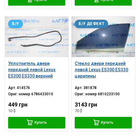
Б/У
Б/У ДЕФЕКТ
Уплотнитель двери
Стекло двери передней
передней левой Lexus
левой Lexus ES300 ES330
ES300 ES330 верхний
царапины
Арт.
414576
Арт.
381878
Ориг. номер
6786433010
Ориг. номер
6810233100
449 грн
3143 грн
10 $
70 $
Купить
Купить