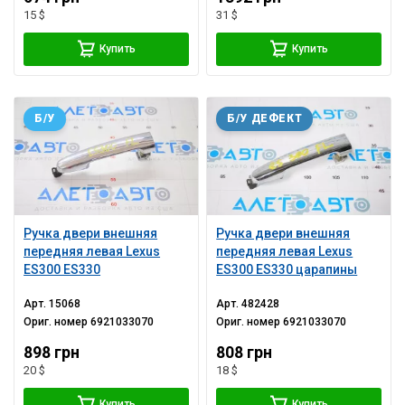
15 $
31 $
Купить
Купить
Б/У
Б/У ДЕФЕКТ
Ручка двери внешняя
Ручка двери внешняя
передняя левая Lexus
передняя левая Lexus
ES300 ES330
ES300 ES330 царапины
Арт.
15068
Арт.
482428
Ориг. номер
6921033070
Ориг. номер
6921033070
898 грн
808 грн
20 $
18 $
Купить
Купить