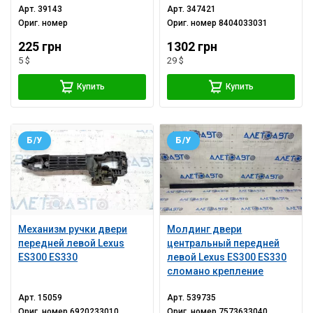
Арт.
39143
Арт.
347421
Ориг. номер
Ориг. номер
8404033031
225 грн
1302 грн
5 $
29 $
Купить
Купить
Б/У
Б/У
Механизм ручки двери
Молдинг двери
передней левой Lexus
центральный передней
ES300 ES330
левой Lexus ES300 ES330
сломано крепление
Арт.
15059
Арт.
539735
Ориг. номер
6920233010
Ориг. номер
7573633040