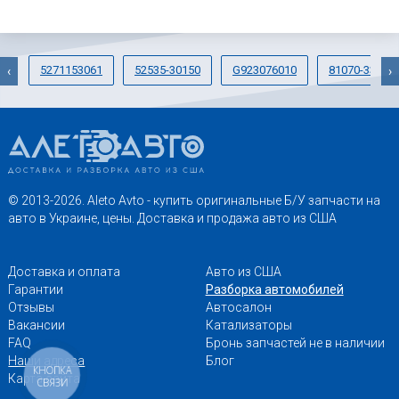
5271153061
52535-30150
G923076010
81070-33A60
‹
›
© 2013-2026. Aleto Avto - купить оригинальные Б/У запчасти на
авто в Украине, цены. Доставка и продажа авто из США
Доставка и оплата
Авто из США
Гарантии
Разборка автомобилей
Отзывы
Автосалон
Вакансии
Катализаторы
FAQ
Бронь запчастей не в наличии
Наши адреса
Блог
КНОПКА
Карта сайта
СВЯЗИ