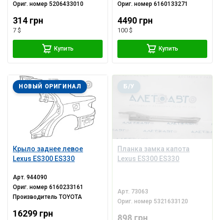
Ориг. номер
5206433010
Ориг. номер
6160133271
314 грн
4490 грн
7 $
100 $
Купить
Купить
НОВЫЙ ОРИГИНАЛ
Б/У
Крыло заднее левое
Планка замка капота
Lexus ES300 ES330
Lexus ES300 ES330
Арт.
944090
Ориг. номер
6160233161
Арт.
73063
Производитель
TOYOTA
Ориг. номер
5321633120
16299 грн
898 грн