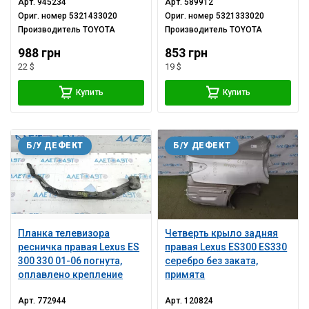
Арт.
945234
Арт.
589912
Ориг. номер
5321433020
Ориг. номер
5321333020
Производитель
TOYOTA
Производитель
TOYOTA
988 грн
853 грн
22 $
19 $
Купить
Купить
Б/У ДЕФЕКТ
Б/У ДЕФЕКТ
Планка телевизора
Четверть крыло задняя
ресничка правая Lexus ES
правая Lexus ES300 ES330
300 330 01-06 погнута,
серебро без заката,
оплавлено крепление
примята
Арт.
772944
Арт.
120824