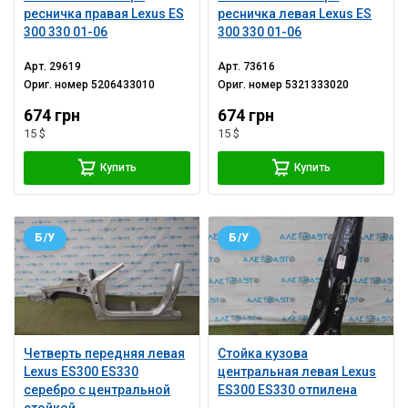
ресничка правая Lexus ES
ресничка левая Lexus ES
300 330 01-06
300 330 01-06
Арт.
29619
Арт.
73616
Ориг. номер
5206433010
Ориг. номер
5321333020
674 грн
674 грн
15 $
15 $
Купить
Купить
Б/У
Б/У
Четверть передняя левая
Стойка кузова
Lexus ES300 ES330
центральная левая Lexus
серебро с центральной
ES300 ES330 отпилена