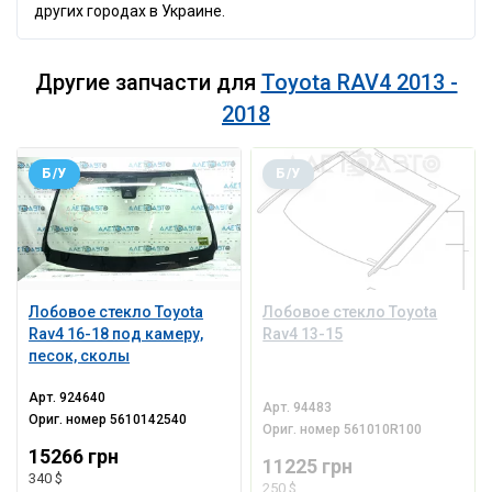
других городах в Украине.
Другие запчасти для
Toyota RAV4 2013 -
2018
Б/У
Б/У
Лобовое стекло Toyota
Лобовое стекло Toyota
Rav4 16-18 под камеру,
Rav4 13-15
песок, сколы
Арт.
924640
Арт.
94483
Ориг. номер
5610142540
Ориг. номер
561010R100
15266 грн
11225 грн
340 $
250 $