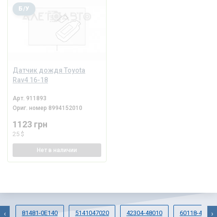
Б/У
Датчик дождя Toyota
Rav4 16-18
Арт.
911893
Ориг. номер
8994152010
1123 грн
25 $
Нет
в наличии
81481-0E140
5141047020
42304-48010
60118-42020
‹
›