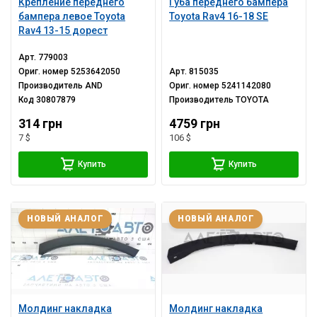
Крепление переднего
Губа переднего бампера
бампера левое Toyota
Toyota Rav4 16-18 SE
Rav4 13-15 дорест
Арт.
779003
Ориг. номер
5253642050
Арт.
815035
Производитель
AND
Ориг. номер
5241142080
Код
30807879
Производитель
TOYOTA
314 грн
4759 грн
7 $
106 $
Купить
Купить
НОВЫЙ АНАЛОГ
НОВЫЙ АНАЛОГ
Молдинг накладка
Молдинг накладка