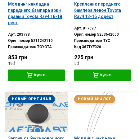
Молдинг накладка
Крепление переднего
переднего бампера арки
бампера левое Toyota
правый Toyota Rav4 16-18
Rav4 13-15 дорест
рест
Арт.
817597
Арт.
203798
Ориг. номер
5253642050
Ориг. номер
5211242110
Производитель
TYC
Производитель
TOYOTA
Код
367TYF026
853 грн
225 грн
19 $
5 $
Купить
Купить
НОВЫЙ ОРИГИНАЛ
НОВЫЙ АНАЛОГ
Заглушка буксировочного
Молдинг накладка