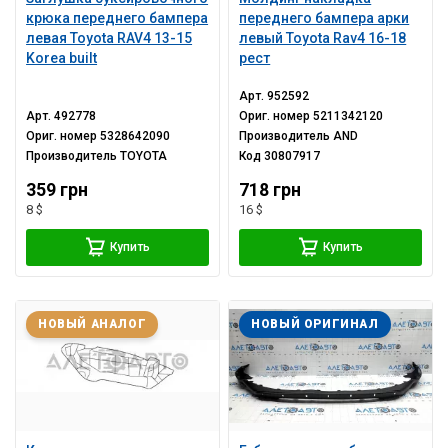
крюка переднего бампера
переднего бампера арки
левая Toyota RAV4 13-15
левый Toyota Rav4 16-18
Korea built
рест
Арт.
952592
Арт.
492778
Ориг. номер
5211342120
Ориг. номер
5328642090
Производитель
AND
Производитель
TOYOTA
Код
30807917
359 грн
718 грн
8 $
16 $
Купить
Купить
НОВЫЙ АНАЛОГ
НОВЫЙ ОРИГИНАЛ