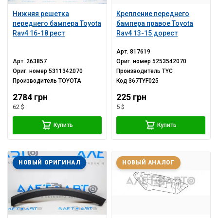
Нижняя решетка
Крепление переднего
переднего бампера Toyota
бампера правое Toyota
Rav4 16-18 рест
Rav4 13-15 дорест
Арт.
817619
Арт.
263857
Ориг. номер
5253542070
Ориг. номер
5311342070
Производитель
TYC
Производитель
TOYOTA
Код
367TYF025
2784 грн
225 грн
62 $
5 $
Купить
Купить
НОВЫЙ ОРИГИНАЛ
НОВЫЙ АНАЛОГ