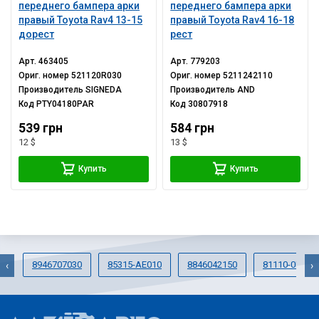
переднего бампера арки
переднего бампера арки
правый Toyota Rav4 13-15
правый Toyota Rav4 16-18
дорест
рест
Арт.
463405
Арт.
779203
Ориг. номер
521120R030
Ориг. номер
5211242110
Производитель
SIGNEDA
Производитель
AND
Код
PTY04180PAR
Код
30807918
539 грн
584 грн
12 $
13 $
Купить
Купить
8946707030
85315-AE010
8846042150
81110-0E250
‹
›