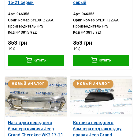
16-21 серый
серый
Арт.
946356
Арт.
946355
Ориг. номер
5YL30TZZAA
Ориг. номер
5YL31TZZAA
Производитель
FPS
Производитель
FPS
Код
FP 3815 922
Код
FP 3815 921
853 грн
853 грн
19 $
19 $
Купить
Купить
НОВЫЙ АНАЛОГ
НОВЫЙ АНАЛОГ
Накладка переднего
Вставка переднего
бампера нижняя Jeep
бампера под накладку
Grand Cherokee WK2 17-21
правая Jeep Grand