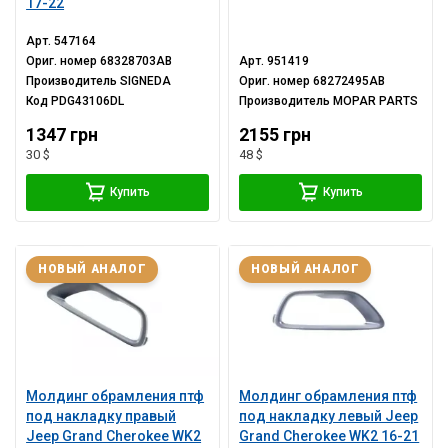
17-22
Арт.
547164
Ориг. номер
68328703AB
Арт.
951419
Производитель
SIGNEDA
Ориг. номер
68272495AB
Код
PDG43106DL
Производитель
MOPAR PARTS
1347 грн
2155 грн
30 $
48 $
Купить
Купить
НОВЫЙ АНАЛОГ
НОВЫЙ АНАЛОГ
Молдинг обрамления птф
Молдинг обрамления птф
под накладку правый
под накладку левый Jeep
Jeep Grand Cherokee WK2
Grand Cherokee WK2 16-21