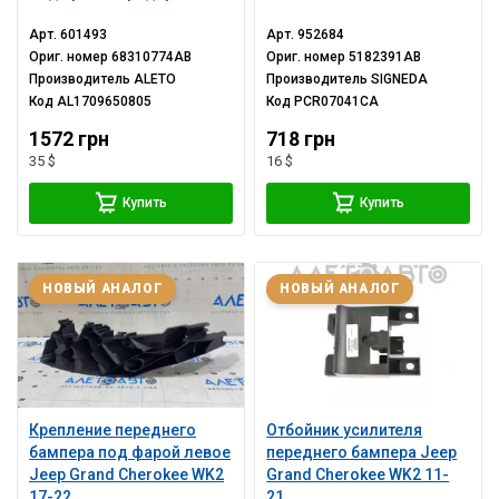
Арт.
601493
Арт.
952684
Ориг. номер
68310774AB
Ориг. номер
5182391AB
Производитель
ALETO
Производитель
SIGNEDA
Код
AL1709650805
Код
PCR07041CA
1572 грн
718 грн
35 $
16 $
Купить
Купить
НОВЫЙ АНАЛОГ
НОВЫЙ АНАЛОГ
Крепление переднего
Отбойник усилителя
бампера под фарой левое
переднего бампера Jeep
Jeep Grand Cherokee WK2
Grand Cherokee WK2 11-
17-22
21