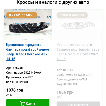
Кроссы и аналоги с других авто
НОВЫЙ АНАЛОГ
НОВЫЙ АНАЛОГ
Крепление переднего
Крепление переднего
бампера под фарой левое
бампера под фарой левое
Jeep Grand Cherokee WK2
Jeep Grand Cherokee WK2
14-16
14-16
Арт.
476758
Арт.
812148
Ориг. номер
68223469AA
Ориг. номер
68223469AA
Производитель
FPS
Производитель
AVTM
Код
FP 3809 931
Код
183809931
1078 грн
1886 грн
24 $
42 $
Купить
Нет
в наличии