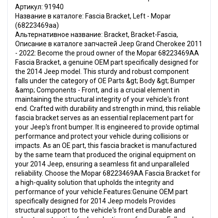
Артикул: 91940
Название в каталоге: Fascia Bracket, Left - Mopar
(68223469aa)
Альтернативное название: Bracket, Bracket-Fascia,
Описание в каталоге запчастей Jeep Grand Cherokee 2011
- 2022: Become the proud owner of the Mopar 68223469AA
Fascia Bracket, a genuine OEM part specifically designed for
the 2014 Jeep model. This sturdy and robust component
falls under the category of OE Parts &gt; Body &gt; Bumper
&amp; Components - Front, and is a crucial element in
maintaining the structural integrity of your vehicle's front
end. Crafted with durability and strength in mind, this reliable
fascia bracket serves as an essential replacement part for
your Jeep's front bumper. It is engineered to provide optimal
performance and protect your vehicle during collisions or
impacts. As an OE part, this fascia bracket is manufactured
by the same team that produced the original equipment on
your 2014 Jeep, ensuring a seamless fit and unparalleled
reliability. Choose the Mopar 68223469AA Fascia Bracket for
a high-quality solution that upholds the integrity and
performance of your vehicle.Features:Genuine OEM part
specifically designed for 2014 Jeep models Provides
structural support to the vehicle's front end Durable and