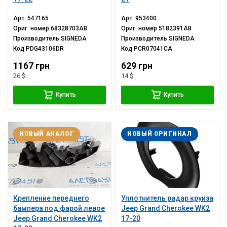
Арт.
547165
Арт.
953400
Ориг. номер
68328703AB
Ориг. номер
5182391AB
Производитель
SIGNEDA
Производитель
SIGNEDA
Код
PDG43106DR
Код
PCR07041CA
1167 грн
629 грн
26 $
14 $
Купить
Купить
НОВЫЙ АНАЛОГ
НОВЫЙ ОРИГИНАЛ
Крепление переднего
Уплотнитель радар круиза
бампера под фарой левое
Jeep Grand Cherokee WK2
Jeep Grand Cherokee WK2
17-20