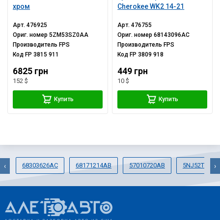
хром
Cherokee WK2 14-21
Арт.
476925
Арт.
476755
Ориг. номер
5ZM53SZ0AA
Ориг. номер
68143096AC
Производитель
FPS
Производитель
FPS
Код
FP 3815 911
Код
FP 3809 918
6825 грн
449 грн
152 $
10 $
Купить
Купить
68303626AC
68171214AB
57010720AB
5NJ52TZZA
‹
›