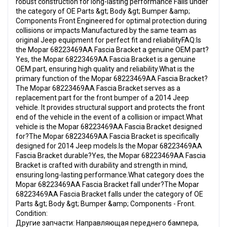
robust construction for long-lasting performance Falls under
the category of OE Parts &gt; Body &gt; Bumper &amp;
Components Front Engineered for optimal protection during
collisions or impacts Manufactured by the same team as
original Jeep equipment for perfect fit and reliabilityFAQ:Is
the Mopar 68223469AA Fascia Bracket a genuine OEM part?
Yes, the Mopar 68223469AA Fascia Bracket is a genuine
OEM part, ensuring high quality and reliability.What is the
primary function of the Mopar 68223469AA Fascia Bracket?
The Mopar 68223469AA Fascia Bracket serves as a
replacement part for the front bumper of a 2014 Jeep
vehicle. It provides structural support and protects the front
end of the vehicle in the event of a collision or impact.What
vehicle is the Mopar 68223469AA Fascia Bracket designed
for?The Mopar 68223469AA Fascia Bracket is specifically
designed for 2014 Jeep models.Is the Mopar 68223469AA
Fascia Bracket durable?Yes, the Mopar 68223469AA Fascia
Bracket is crafted with durability and strength in mind,
ensuring long-lasting performance.What category does the
Mopar 68223469AA Fascia Bracket fall under?The Mopar
68223469AA Fascia Bracket falls under the category of OE
Parts &gt; Body &gt; Bumper &amp; Components - Front.
Condition:
Другие запчасти: Направляющая переднего бампера,