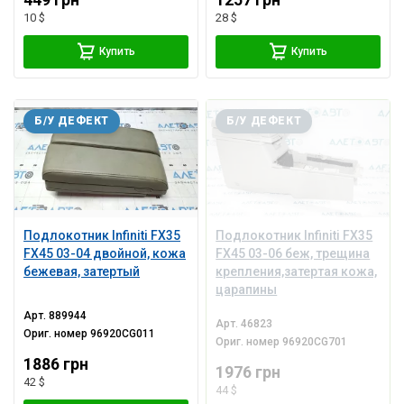
449 грн
1257 грн
10 $
28 $
Купить
Купить
Б/У ДЕФЕКТ
Б/У ДЕФЕКТ
Подлокотник Infiniti FX35
Подлокотник Infiniti FX35
FX45 03-04 двойной, кожа
FX45 03-06 беж, трещина
бежевая, затертый
крепления,затертая кожа,
царапины
Арт.
889944
Арт.
46823
Ориг. номер
96920CG011
Ориг. номер
96920CG701
1886 грн
1976 грн
42 $
44 $