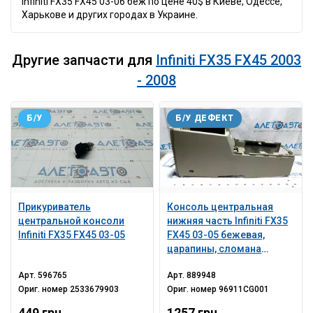
Infiniti FX35 FX45 03-06 беж по цене 40$ в Киеве, Одессе,
Харькове и других городах в Украине.
Другие запчасти для
Infiniti FX35 FX45 2003
- 2008
Б/У
Б/У ДЕФЕКТ
Прикуриватель
Консоль центральная
центральной консоли
нижняя часть Infiniti FX35
Infiniti FX35 FX45 03-05
FX45 03-05 бежевая,
царапины, сломана
направляйка, сломан
Арт.
596765
Арт.
889948
корпус
Ориг. номер
2533679903
Ориг. номер
96911CG001