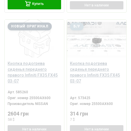
Купить
Нет
в наличии
НОВЫЙ ОРИГИНАЛ
Б/У
Кнопка подогрева
Кнопка подогрева
сиденья переднего
сиденья переднего
правого Infiniti FX35 FX45
правого Infiniti FX35 FX45
03-07
03-07
Арт.
585260
Ориг. номер
25500AX600
Арт.
573425
Производитель
NISSAN
Ориг. номер
25500AX600
2604 грн
314 грн
58 $
7 $
Нет
в наличии
Нет
в наличии