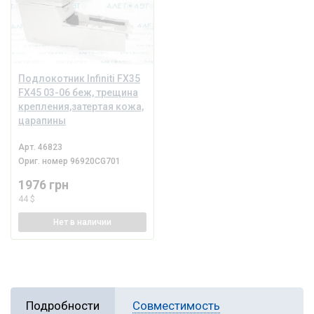
Подлокотник Infiniti FX35
FX45 03-06 беж, трещина
крепления,затертая кожа,
царапины
Арт.
46823
Ориг. номер
96920CG701
1976 грн
44 $
Нет
в наличии
Подробности
Совместимость