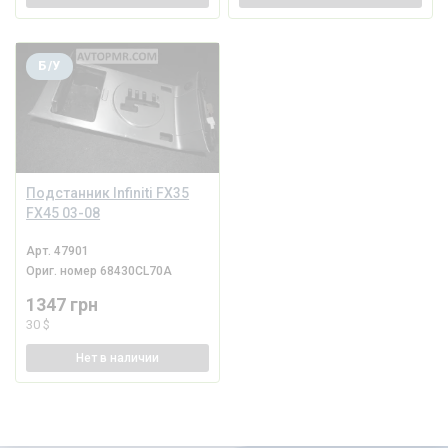
Б/У
Подстанник Infiniti FX35
FX45 03-08
Арт.
47901
Ориг. номер
68430CL70A
1347 грн
30 $
Нет
в наличии