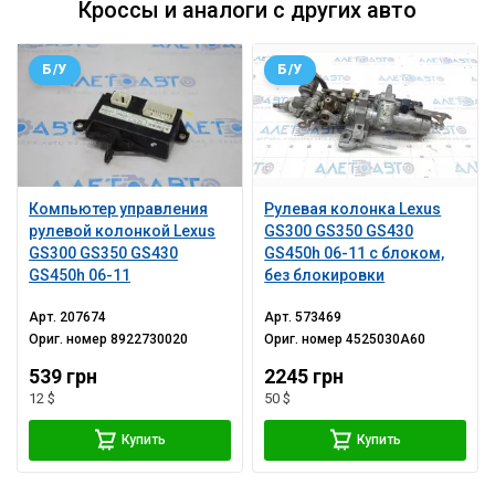
Кроссы и аналоги с других авто
Б/У
Б/У
Компьютер управления
Рулевая колонка Lexus
рулевой колонкой Lexus
GS300 GS350 GS430
GS300 GS350 GS430
GS450h 06-11 с блоком,
GS450h 06-11
без блокировки
Арт.
207674
Арт.
573469
Ориг. номер
8922730020
Ориг. номер
4525030A60
539 грн
2245 грн
12 $
50 $
Купить
Купить