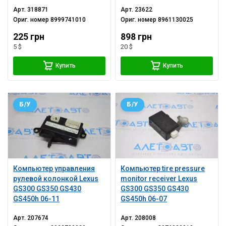
Арт.
318871
Арт.
23622
Ориг. номер
8999741010
Ориг. номер
8961130025
225 грн
898 грн
5 $
20 $
Купить
Купить
Б/У
Б/У
Компьютер управления
Компьютер tire pressure
рулевой колонкой Lexus
monitor receiver Lexus
GS300 GS350 GS430
GS300 GS350 GS430
GS450h 06-11
GS450h 06-07
Арт.
207674
Арт.
208008