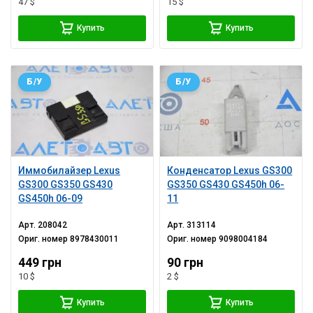
47 $
15 $
Купить
Купить
Б/У
Б/У
Иммобилайзер Lexus
Конденсатор Lexus GS300
GS300 GS350 GS430
GS350 GS430 GS450h 06-
GS450h 06-09
11
Арт.
208042
Арт.
313114
Ориг. номер
8978430011
Ориг. номер
9098004184
449 грн
90 грн
10 $
2 $
Купить
Купить