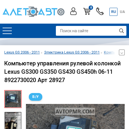
0
RU
UA
Lexus GS 2006 - 2011
Электрика Lexus GS 2006 - 2011
Компьютеры у
Компьютер управления рулевой колонкой
Lexus GS300 GS350 GS430 GS450h 06-11
8922730020 Арт 28927
Б/У