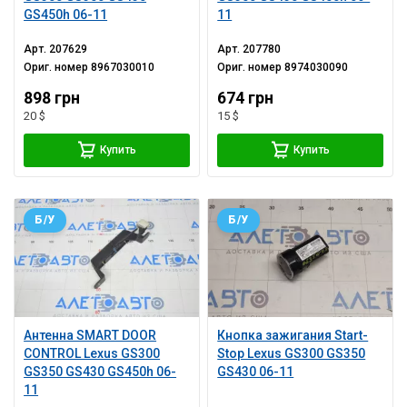
GS450h 06-11
11
Арт.
207629
Арт.
207780
Ориг. номер
8967030010
Ориг. номер
8974030090
898 грн
674 грн
20 $
15 $
Купить
Купить
Б/У
Б/У
Антенна SMART DOOR
Кнопка зажигания Start-
CONTROL Lexus GS300
Stop Lexus GS300 GS350
GS350 GS430 GS450h 06-
GS430 06-11
11