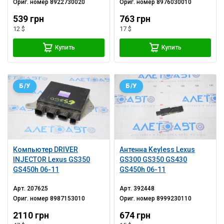
Ориг. номер
8922730020
Ориг. номер
8976030010
539 грн
763 грн
12 $
17 $
Купить
Купить
Б/У
Б/У
Компьютер DRIVER
Антенна Keyless Lexus
INJECTOR Lexus GS350
GS300 GS350 GS430
GS450h 06-11
GS450h 06-11
Арт.
207625
Арт.
392448
Ориг. номер
8987153010
Ориг. номер
8999230110
2110 грн
674 грн