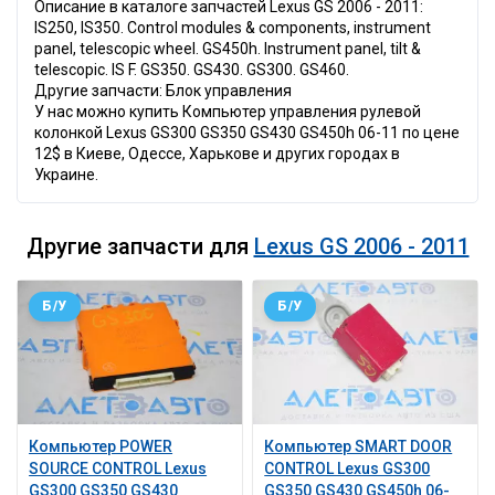
Описание в каталоге запчастей Lexus GS 2006 - 2011:
IS250, IS350. Control modules & components, instrument
panel, telescopic wheel. GS450h. Instrument panel, tilt &
telescopic. IS F. GS350. GS430. GS300. GS460.
Другие запчасти: Блок управления
У нас можно купить Компьютер управления рулевой
колонкой Lexus GS300 GS350 GS430 GS450h 06-11 по цене
12$ в Киеве, Одессе, Харькове и других городах в
Украине.
Другие запчасти для
Lexus GS 2006 - 2011
Б/У
Б/У
Компьютер POWER
Компьютер SMART DOOR
SOURCE CONTROL Lexus
CONTROL Lexus GS300
GS300 GS350 GS430
GS350 GS430 GS450h 06-