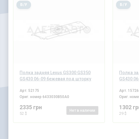
Б/У
Б/У
Полка задняя Lexus GS300 GS350
Полка за
GS430 06-09 бежевая под шторку
GS430 06
Арт.
52175
Арт.
15726
Ориг. номер
6433030B50A0
Ориг. ном
2335 грн
1302 гр
Нет
в наличии
52 $
29 $