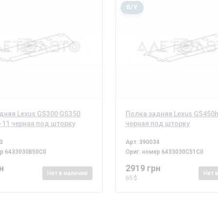
Б/У
дняя Lexus GS300 GS350
Полка задняя Lexus GS450h
-11 черная под шторку
черная под шторку
3
Арт.
390034
ер
6433030B50C0
Ориг. номер
6433030C51C0
н
2919 грн
Нет
в наличии
Нет
65 $