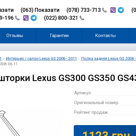
азати
(0
6
3)
Показати
(078) 733-713
(
99-196
(022) 800-321
Отзывы
Гарантии
Контакты
1
Интерьер / салон Lexus GS 2006 - 2011
Полка задняя Lexus GS 2006 -
50h 06-11
шторки Lexus GS300 GS350 GS4
Артикул
Оригинальный номер
Рейтинг продаж
1123 грн