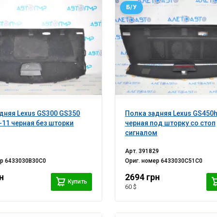
Б/У
дняя Lexus GS300 GS350
Полка задняя Lexus GS450h
-11 черная без шторки
черная под шторку со стоп
сигналом
Арт.
391829
ер
6433030B30C0
Ориг. номер
6433030C51C0
н
2694 грн
Купить
60 $