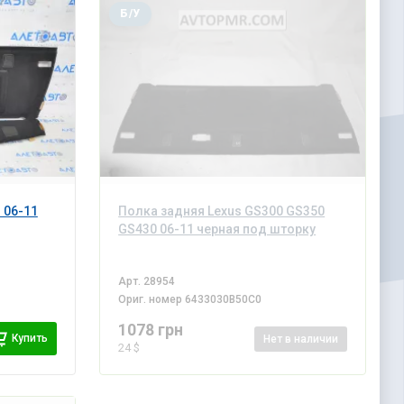
Б/У
 06-11
Полка задняя Lexus GS300 GS350
GS430 06-11 черная под шторку
Арт.
28954
Ориг. номер
6433030B50C0
1078 грн
Купить
Нет
в наличии
24 $