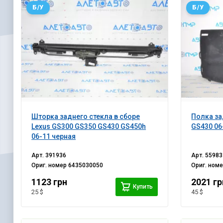
Б/У
Б/У
Шторка заднего стекла в сборе
Полка за
Lexus GS300 GS350 GS430 GS450h
GS430 06
06-11 черная
Арт.
391936
Арт.
55983
Ориг. номер
6435030050
Ориг. ном
1123 грн
2021 гр
Купить
25 $
45 $