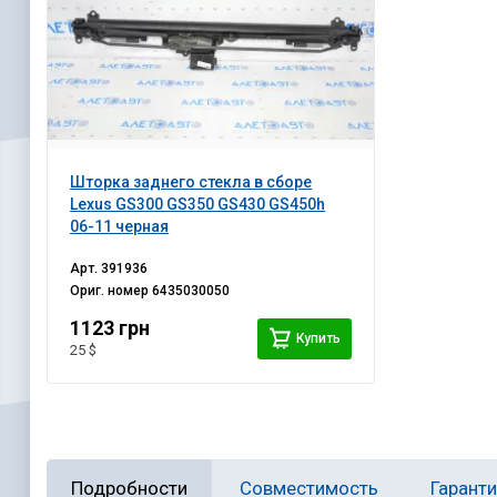
Шторка заднего стекла в сборе
Lexus GS300 GS350 GS430 GS450h
06-11 черная
Арт.
391936
Ориг. номер
6435030050
1123 грн
Купить
25 $
Подробности
Совместимость
Гарант