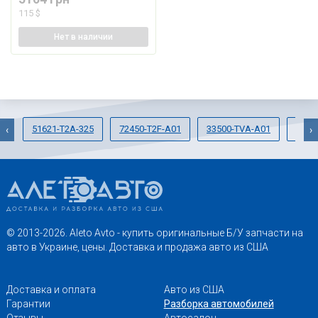
115 $
Нет
в наличии
51621-T2A-325
72450-T2F-A01
33500-TVA-A01
0471
‹
›
© 2013-2026. Aleto Avto - купить оригинальные Б/У запчасти на
авто в Украине, цены. Доставка и продажа авто из США
Доставка и оплата
Авто из США
Гарантии
Разборка автомобилей
Отзывы
Автосалон