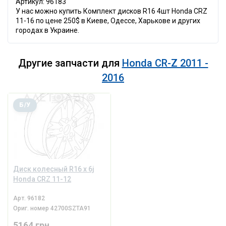
Артикул: 96183
У нас можно купить Комплект дисков R16 4шт Honda CRZ
11-16 по цене 250$ в Киеве, Одессе, Харькове и других
городах в Украине.
Другие запчасти для
Honda CR-Z 2011 -
2016
Б/У
Диск колесный R16 x 6j
Honda CRZ 11-12
Арт.
96182
Ориг. номер
42700SZTA91
5164 грн