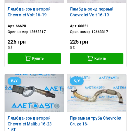
Лямбда-зонд второй
Лямбда-зонд первый
Chevrolet Volt 16-19
Chevrolet Volt 16-19
Арт.
66620
Арт.
66621
Ориг. номер
12663317
Ориг. номер
12663317
225 грн
225 грн
5 $
5 $
Купить
Купить
Б/У
Б/У
Лямбда-зонд второй
Приемная труба Chevrolet
Chevrolet Malibu 16-23
Cruze 16-
1.5T