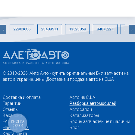
22903686
23488511
13523858
84075221
13334
‹
›
© 2013-2026. Aleto Avto - купить оригинальные Б/У запчасти на
авто в Украине, цены. Доставка и продажа авто из США
Доставка и оплата
Авто из США
Гарантии
Разборка автомобилей
Отзывы
Автосалон
Вакансии
Катализаторы
FAQ
Бронь запчастей не в наличии
КНОПКА
СВЯЗИ
Наши адреса
Блог
Карта сайта