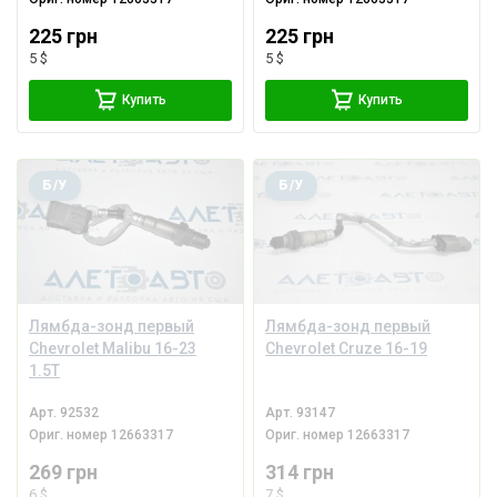
225 грн
225 грн
5 $
5 $
Купить
Купить
Б/У
Б/У
Лямбда-зонд первый
Лямбда-зонд первый
Chevrolet Malibu 16-23
Chevrolet Cruze 16-19
1.5T
Арт.
92532
Арт.
93147
Ориг. номер
12663317
Ориг. номер
12663317
269 грн
314 грн
6 $
7 $