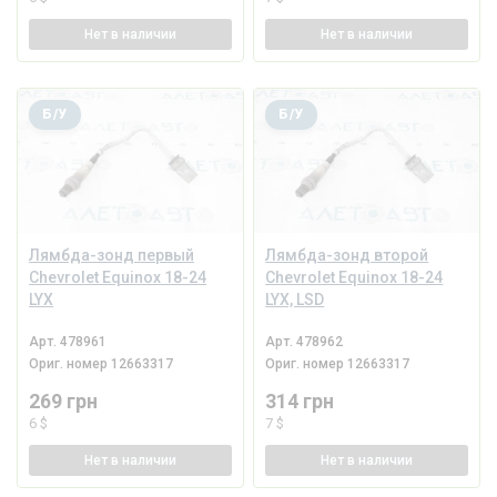
Нет
в наличии
Нет
в наличии
Б/У
Б/У
Лямбда-зонд первый
Лямбда-зонд второй
Chevrolet Equinox 18-24
Chevrolet Equinox 18-24
LYX
LYX, LSD
Арт.
478961
Арт.
478962
Ориг. номер
12663317
Ориг. номер
12663317
269 грн
314 грн
6 $
7 $
Нет
в наличии
Нет
в наличии