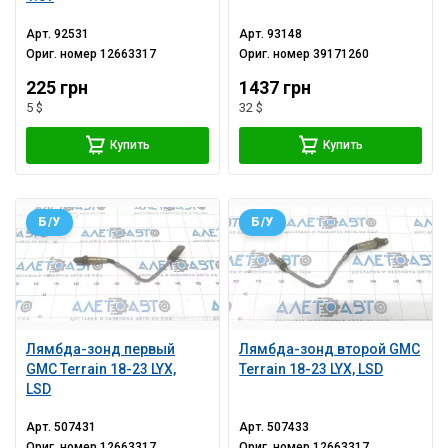
Арт.
92531
Арт.
93148
Ориг. номер
12663317
Ориг. номер
39171260
225 грн
1437 грн
5 $
32 $
Купить
Купить
Б/У
Б/У
Лямбда-зонд первый
Лямбда-зонд второй GMC
GMC Terrain 18-23 LYX,
Terrain 18-23 LYX, LSD
LSD
Арт.
507431
Арт.
507433
Ориг. номер
12663317
Ориг. номер
12663317