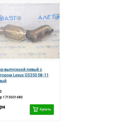
р выпускной левый с
тором Lexus GS350 08-11
вый
0
ер
1715031480
грн
Купить