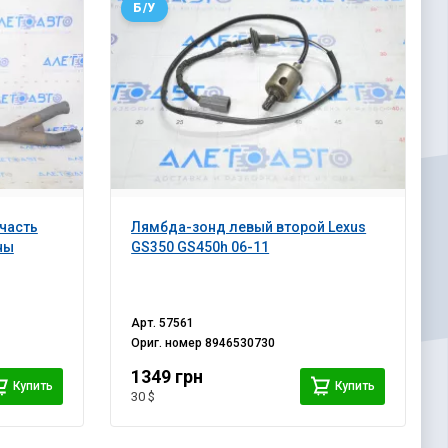
Б/У
часть
Лямбда-зонд левый второй Lexus
ны
GS350 GS450h 06-11
Арт.
57561
Ориг. номер
8946530730
1349 грн
Купить
Купить
30 $