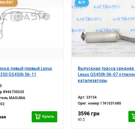
АНАЛОГ
Б/У
онд левый первый Lexus
Выпускная трасса средняя 
350 GS450h 06-11
Lexus GS450h 06-07 отпиле
катализаторы
3
ер
8946730020
Арт.
23154
итель
MASUMA
Ориг. номер
1741031680
002
3596 грн
Купить
ная
80 $