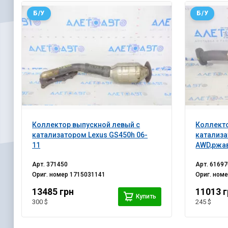
Б/У
Б/У
Коллектор выпускной левый с
Коллекто
катализатором Lexus GS450h 06-
катализа
11
AWD,ржа
Арт.
371450
Арт.
61697
Ориг. номер
1715031141
Ориг. ном
13485 грн
11013 
Купить
300 $
245 $