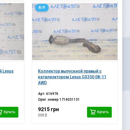
Б/У
 Lexus
Коллектор выпускной правый с
катализатором Lexus GS350 08-11
AWD
Арт.
616976
Ориг. номер
1714031131
9215 грн
Купить
Купить
205 $