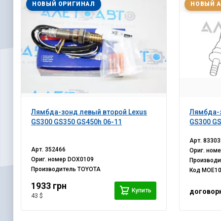
НОВЫЙ ОРИГИНАЛ
НОВЫЙ 
Лямбда-зонд левый второй Lexus
Лямбда-з
GS300 GS350 GS450h 06-11
GS300 GS
Арт.
83303
Арт.
352466
Ориг. ном
Ориг. номер
DOX0109
Производ
Производитель
TOYOTA
Код
MOE1
1933 грн
Купить
договор
43 $