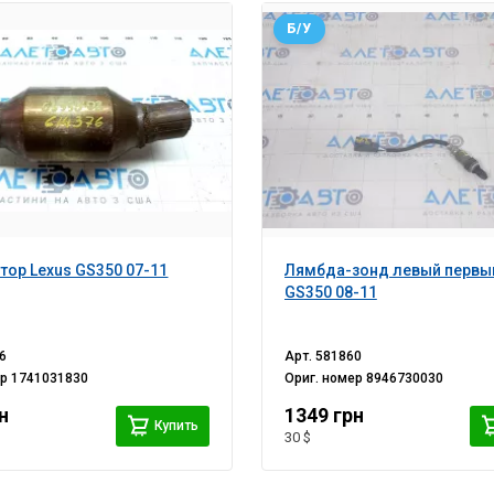
Б/У
тор Lexus GS350 07-11
Лямбда-зонд левый первый
GS350 08-11
6
Арт.
581860
ер
1741031830
Ориг. номер
8946730030
н
1349 грн
Купить
30 $