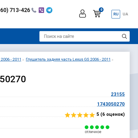
060) 713-426
0
RU
UA
2006 - 2011
Глушитель задняя часть Lexus GS 2006 - 2011
050270
23155
1743050270
5 (
6
оценок)
отличное