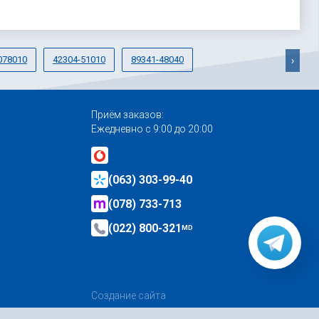
078010
42304-51010
89341-48040
›
Приём заказов:
Ежедневно с 9:00 до 20:00
(063) 303-99-40
(078) 733-713
(022) 800-321
MD
Создание сайта