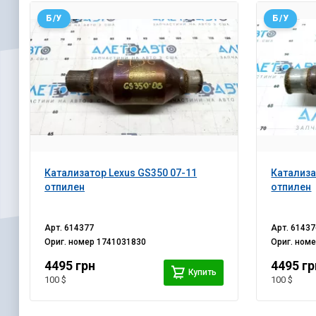
Б/У
Б/У
Катализатор Lexus GS350 07-11
Катализа
отпилен
отпилен
Арт.
614377
Арт.
61437
Ориг. номер
1741031830
Ориг. ном
4495 грн
4495 гр
Купить
100 $
100 $