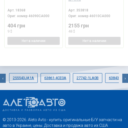
Арт.
18368
Арт.
353818
Ориг. номер
46090CA000
Ориг. номер
46010CA000
404 грн
2155 грн
9 $
48 $
Нет
в наличии
Нет
в наличии
255543JA1A
63861-4CE0A
27742-1LA0B
63843-6FL
‹
›
© 2013-2026. Aleto Avto - купить оригинальные Б/У запчасти на
авто в Украине, цены. Доставка и продажа авто из США