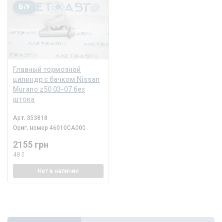
Б/У
Главный тормозной
цилиндр с бачком Nissan
Murano z50 03-07 без
штока
Арт.
353818
Ориг. номер
46010CA000
2155 грн
48 $
Нет
в наличии