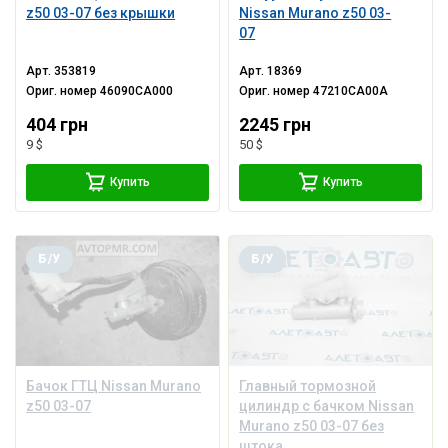
z50 03-07 без крышки
Nissan Murano z50 03-
07
Арт.
353819
Арт.
18369
Ориг. номер
46090CA000
Ориг. номер
47210CA00A
404 грн
2245 грн
9 $
50 $
Купить
Купить
Б/У
Б/У
Бачок ГТЦ Nissan Murano
Главный тормозной
z50 03-07
цилиндр с бачком Nissan
Murano z50 03-07 без
штока