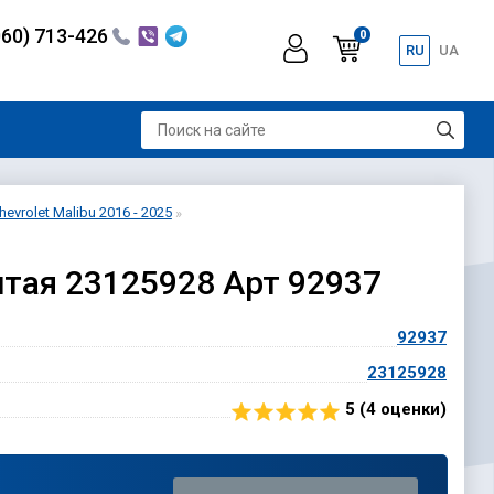
060) 713-426
0
RU
UA
vrolet Malibu 2016 - 2025
елтая 23125928 Арт 92937
92937
23125928
5 (
4
оценки)