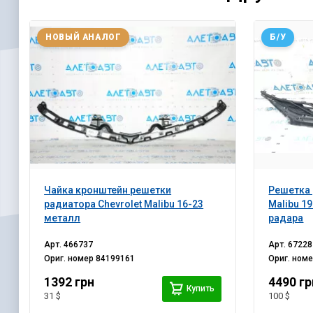
НОВЫЙ АНАЛОГ
Б/У
Чайка кронштейн решетки
Решетка 
радиатора Chevrolet Malibu 16-23
Malibu 19
металл
радара
Арт.
466737
Арт.
67228
Ориг. номер
84199161
Ориг. ном
1392 грн
4490 гр
Купить
31 $
100 $