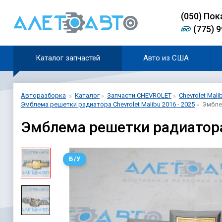
(0
5
0)
Пок
(775) 
Каталог запчастей
Авто из США
Авторазборка
Каталог
Запчасти CHEVROLET
Chevrolet Mali
Эмблема решетки радиатора Chevrolet Malibu 2016 - 2025
Эмблем
Эмблема решетки радиатора g
Б/У