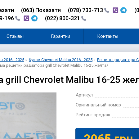
азати
(0
6
3)
Показати
(078) 733-713
(
99-196
(022) 800-321
Отзывы
Гарантии
Контакты
bu 2016 - 2025
Кузов Chevrolet Malibu 2016 - 2025
Решетка радиатора Che
а решетки радиатора grill Chevrolet Malibu 16-25 желтая
rill Chevrolet Malibu 16-25 ж
Артикул
Оригинальный номер
Рейтинг продаж
2065 грн