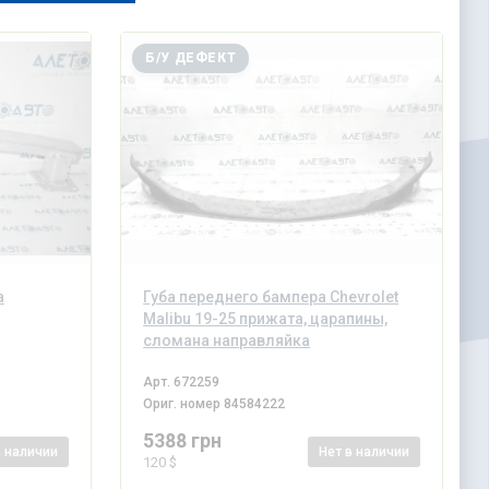
Б/У ДЕФЕКТ
а
Губа переднего бампера Chevrolet
Malibu 19-25 прижата, царапины,
сломана направляйка
Арт.
672259
Ориг. номер
84584222
5388 грн
в наличии
Нет
в наличии
120 $