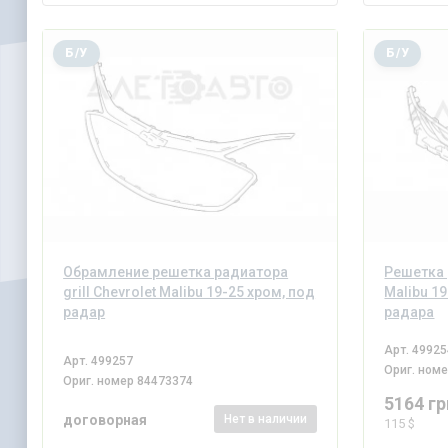
Б/У
Б/У
Обрамление решетка радиатора
Решетка 
grill Chevrolet Malibu 19-25 хром, под
Malibu 19
радар
радара
Арт.
49925
Арт.
499257
Ориг. ном
Ориг. номер
84473374
5164 гр
договорная
Нет
в наличии
115 $