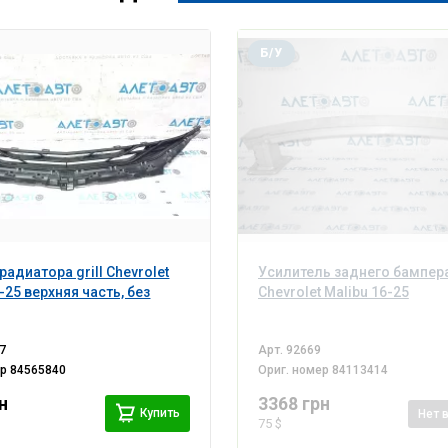
Б/У
радиатора grill Chevrolet
Усилитель заднего бампер
-25 верхняя часть, без
Chevrolet Malibu 16-25
7
Арт.
92669
ер
84565840
Ориг. номер
84113414
н
3368 грн
Купить
Нет
75 $