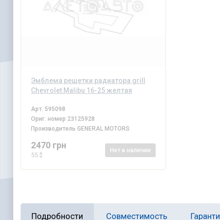
Эмблема решетки радиатора grill
Chevrolet Malibu 16-25 желтая
Арт.
595098
Ориг. номер
23125928
Производитель
GENERAL MOTORS
2470 грн
Нет
в наличии
55 $
Подробности
Совместимость
Гарант