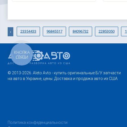
23354433
96845517
84096732
22853050
1
‹
КНОПКА
СВЯЗИ
© 2013-2026. Aleto Avto - купить оригинальные Б/У запчасти
на авто в Украине, цены. Доставка и продажа авто из США
Политика конфеденциальности