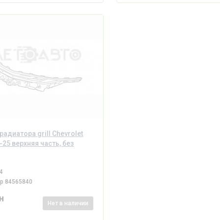
радиатора grill Chevrolet
-25 верхняя часть, без
4
ер
84565840
н
Нет
в наличии