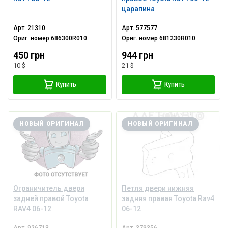
царапина
Арт.
21310
Арт.
577577
Ориг. номер
686300R010
Ориг. номер
681230R010
450 грн
944 грн
10 $
21 $
Купить
Купить
НОВЫЙ ОРИГИНАЛ
НОВЫЙ ОРИГИНАЛ
Ограничитель двери
Петля двери нижняя
задней правой Toyota
задняя правая Toyota Rav4
RAV4 06-12
06-12
Арт.
926713
Арт.
379356