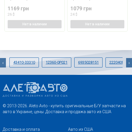
1169 грн
1079 грн
26 $
24 $
Нет
в наличии
Нет
в наличии
43410-33310
12360-0P021
6935028151
222040f030
‹
›
© 2013-2026. Aleto Avto - купить оригинальные Б/У запчасти на
авто в Украине, цены. Доставка и продажа авто из США
Доставка и оплата
Авто из США