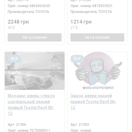
Ориг. номер
6863042030
Ориг. номер
6873033021
Производитель
TOYOTA
Производитель
TOYOTA
2248 грн
1214 грн
50 $
27 $
Нет
в наличии
Нет
в наличии
Б/У
Б/У
Молдинг дверь-стекло
Замок двери задней
центральный задний
правой Toyota Rav4 06-
правый Toyota Rav4 06-
12
12
Арт.
21306
Арт.
21303
Ориг. номер
757300R011
Ориг. номер