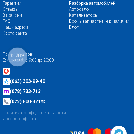
Гарантии
Разборка автомобилей
Отзывы
Автосалон
Вакансии
Катализаторы
FAQ
Бронь запчастей не в наличии
Наши адреса
Блог
Карта сайта
Приём заказов:
КНОПКА
СВЯЗИ
Ежедневно с 9:00 до 20:00
(063) 303-99-40
(078) 733-713
(022) 800-321
MD
Политика конфеденциальности
Договор-оферта