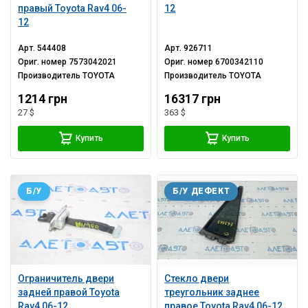
правый Toyota Rav4 06-
12
12
Арт.
544408
Арт.
926711
Ориг. номер
7573042021
Ориг. номер
6700342110
Производитель
TOYOTA
Производитель
TOYOTA
1214 грн
16317 грн
27 $
363 $
Купить
Купить
Б/У
Б/У ДЕФЕКТ
Ограничитель двери
Стекло двери
задней правой Toyota
треугольник заднее
Rav4 06-12
правое Toyota Rav4 06-12