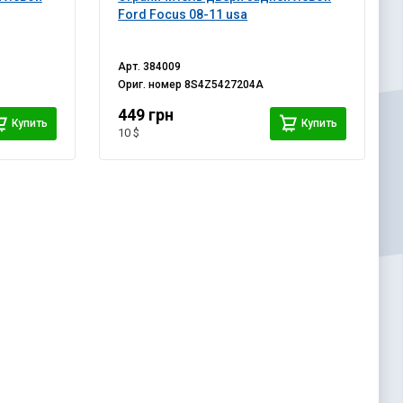
Ford Focus 08-11 usa
Арт.
384009
Ориг. номер
8S4Z5427204A
449 грн
Купить
Купить
10 $