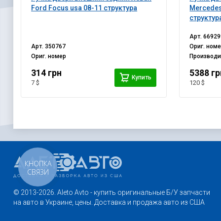
Ford Focus usa 08-11 структура
Mercedes
структур
Арт.
66929
Арт.
350767
Ориг. ном
Ориг. номер
Производ
314 грн
5388 гр
Купить
7 $
120 $
КНОПКА
СВЯЗИ
© 2013-2026. Aleto Avto - купить оригинальные Б/У запчасти
на авто в Украине, цены. Доставка и продажа авто из США