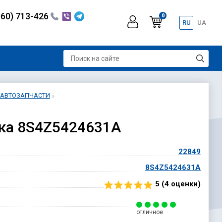
060) 713-426
0
RU
UA
Е АВТОЗАПЧАСТИ
чка 8S4Z5424631A
22849
8S4Z5424631A
5 (
4
оценки)
отличное