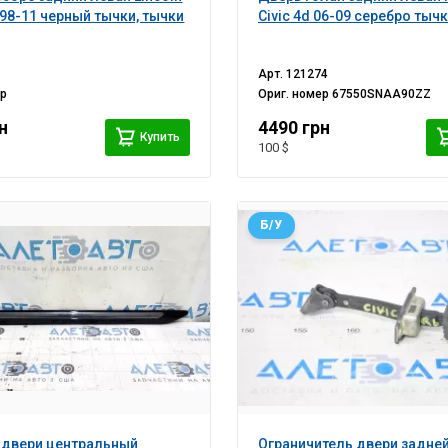
 98-11 черный тычки, тычки
Civic 4d 06-09 серебро тыч
Арт.
121274
ер
Ориг. номер
67550SNAA90ZZ
н
4490 грн
Купить
100 $
Б/У
 двери центральный
Ограничитель двери задне