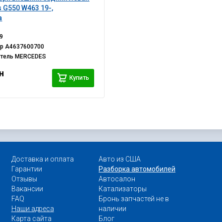
 G550 W463 19-,
а
9
ер
A4637600700
итель
MERCEDES
н
Купить
Доставка и оплата
Авто из США
Гарантии
Разборка автомобилей
Отзывы
Автосалон
Вакансии
Катализаторы
FAQ
Бронь запчастей не в
Наши адреса
наличии
Карта сайта
Блог