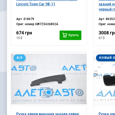
Lincoln Town Car 98-11
задний л
черный г
Арт.
418479
Арт.
86352
Ориг. номер
6W7Z5426802A
Ориг. ном
674 грн
3008 гр
Купить
15 $
67 $
Б/У
НОВЫЙ 
Ручка двери внешняя задняя левая
Ручка дв