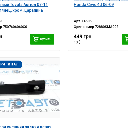
евый Toyota Aurion 07-11
Honda Civic 4d 06-09
лянец, хром, царапина
9
Арт.
14505
ер
7507606060C0
Ориг. номер
72880SMA003
н
449 грн
Купить
10 $
ОРИГИНАЛ
ери внешняя задняя левая