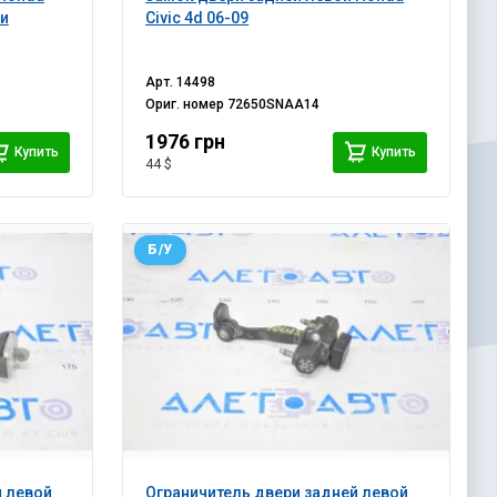
ки
Civic 4d 06-09
Арт.
14498
Ориг. номер
72650SNAA14
1976 грн
Купить
Купить
44 $
Б/У
й левой
Ограничитель двери задней левой