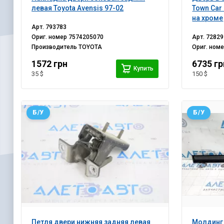
левая Toyota Avensis 97-02
Town Car
на хроме
Арт.
793783
Ориг. номер
7574205070
Арт.
72829
Производитель
TOYOTA
Ориг. ном
1572 грн
6735 гр
Купить
35 $
150 $
Б/У
Б/У
Петля двери нижняя задняя левая
Молдинг