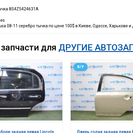
тычка 8S4Z5424631A
ges
sa 08-11 серебро тычка по цене 100$ в Киеве, Одессе, Харькове и 
 запчасти для
ДРУГИЕ АВТОЗА
Б/У
сборе задняя левая Lincoln
Дверь голая задняя левая