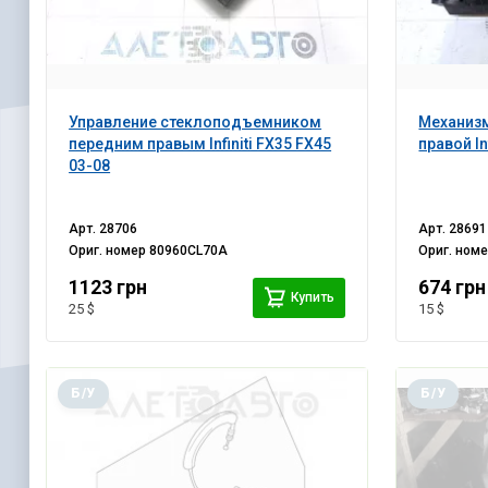
Управление стеклоподъемником
Механизм
передним правым Infiniti FX35 FX45
правой In
03-08
Арт.
28706
Арт.
28691
Ориг. номер
80960CL70A
Ориг. ном
1123 грн
674 грн
Купить
25 $
15 $
Б/У
Б/У