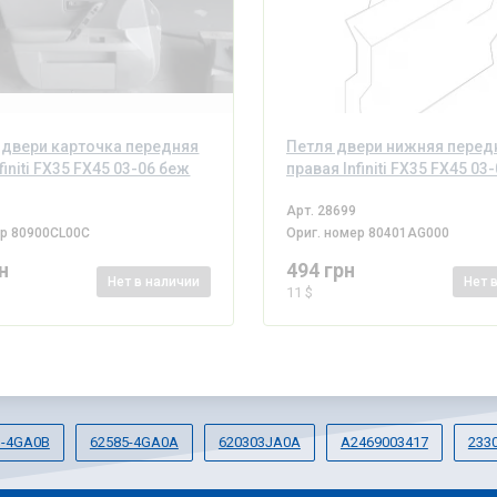
двери карточка передняя
Петля двери нижняя перед
finiti FX35 FX45 03-06 беж
правая Infiniti FX35 FX45 03
Арт.
28699
ер
80900CL00C
Ориг. номер
80401AG000
н
494 грн
Нет
в наличии
Нет
11 $
1-4GA0B
62585-4GA0A
620303JA0A
A2469003417
233