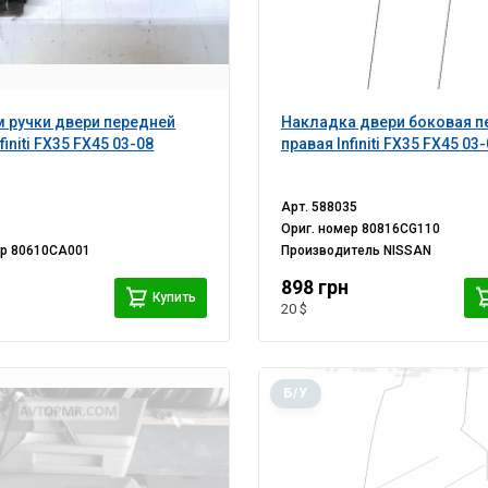
 ручки двери передней
Накладка двери боковая п
finiti FX35 FX45 03-08
правая Infiniti FX35 FX45 03
Арт.
588035
Ориг. номер
80816CG110
ер
80610CA001
Производитель
NISSAN
898 грн
Купить
20 $
Б/У