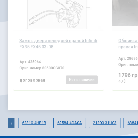
Замок двери передней правой Infiniti
Обшивка 
FX35 FX45 03-08
правая In
Арт.
28696
Арт.
435064
Ориг. ном
Ориг. номер
80500CG070
1796 гр
договорная
Нет
в наличии
40 $
62310-4HB1B
62584-4GA0A
21200-31U03
6384
‹