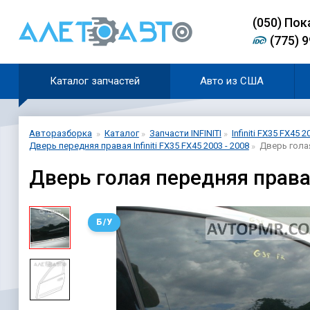
(0
5
0)
Пок
(775) 
Каталог запчастей
Авто из США
Авторазборка
Каталог
Запчасти INFINITI
Infiniti FX35 FX45 2
Дверь передняя правая Infiniti FX35 FX45 2003 - 2008
Дверь голая
Дверь голая передняя права
Б/У