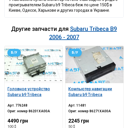
проигрывателем Subaru b9 Tribeca беж по цене 150$ в
Киеве, Одессе, Харькове и других городах в Украине.
Другие запчасти для
Subaru Tribeca B9
2006 - 2007
Б/У
Б/У
Головное устройство
Компьютер навигации
Subaru b9 Tribeca
Subaru b9 Tribeca
Арт.
776248
Арт.
11481
Ориг. номер
86201XA00A
Ориг. номер
86271XA00A
4490 грн
2245 грн
100 $
50 $