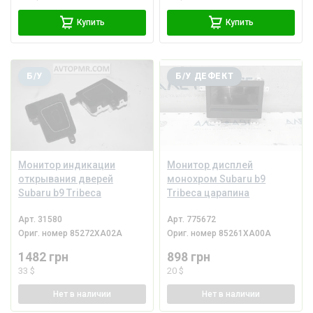
Купить
Купить
Б/У
Б/У ДЕФЕКТ
Монитор индикации
Монитор дисплей
открывания дверей
монохром Subaru b9
Subaru b9 Tribeca
Tribeca царапина
Арт.
31580
Арт.
775672
Ориг. номер
85272XA02A
Ориг. номер
85261XA00A
1482 грн
898 грн
33 $
20 $
Нет
в наличии
Нет
в наличии