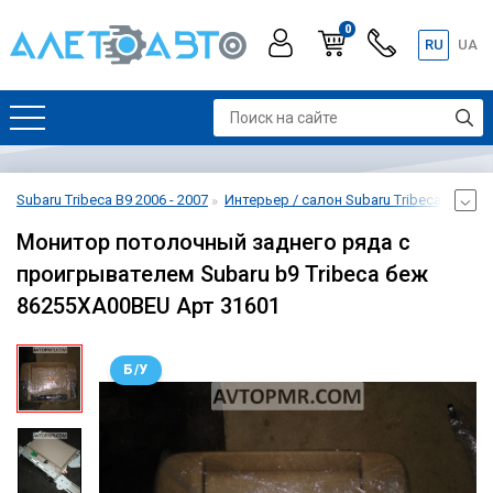
0
RU
UA
Subaru Tribeca B9 2006 - 2007
Интерьер / салон Subaru Tribeca B9 2006
Монитор потолочный заднего ряда с
проигрывателем Subaru b9 Tribeca беж
86255XA00BEU Арт 31601
Б/У