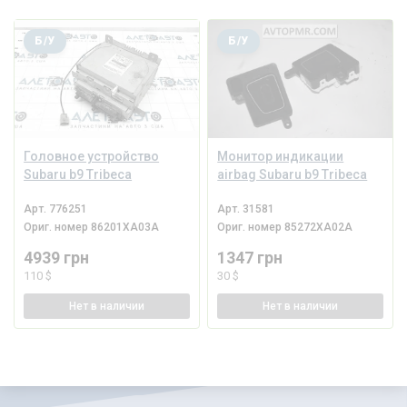
Б/У
Б/У
Головное устройство
Монитор индикации
Subaru b9 Tribeca
airbag Subaru b9 Tribeca
Арт.
776251
Арт.
31581
Ориг. номер
86201XA03A
Ориг. номер
85272XA02A
4939 грн
1347 грн
110 $
30 $
Нет
в наличии
Нет
в наличии