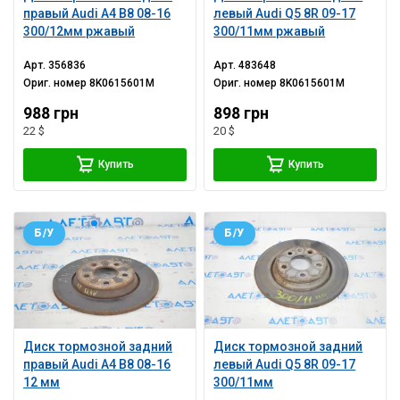
правый Audi A4 B8 08-16
левый Audi Q5 8R 09-17
300/12мм ржавый
300/11мм ржавый
Арт.
356836
Арт.
483648
Ориг. номер
8K0615601M
Ориг. номер
8K0615601M
988 грн
898 грн
22 $
20 $
Купить
Купить
Б/У
Б/У
Диск тормозной задний
Диск тормозной задний
правый Audi A4 B8 08-16
левый Audi Q5 8R 09-17
12 мм
300/11мм