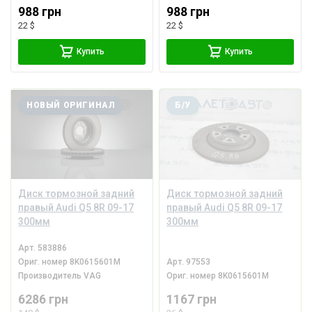
988 грн
988 грн
22 $
22 $
Купить
Купить
НОВЫЙ ОРИГИНАЛ
Б/У
Диск тормозной задний
Диск тормозной задний
правый Audi Q5 8R 09-17
правый Audi Q5 8R 09-17
300мм
300мм
Арт.
583886
Ориг. номер
8K0615601M
Арт.
97553
Производитель
VAG
Ориг. номер
8K0615601M
6286 грн
1167 грн