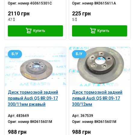
Ориг. номер
4G0615301C
Ориг. номер
8K0615611A
2110 грн
225 грн
47 $
5 $
Купить
Купить
Б/У
Б/У
Диск тормозной задний
Диск тормозной задний
правый Audi Q5 8R 09-17
левый Audi Q5 8R 09-17
300/11мм ржавый
300/12мм
Арт.
483649
Арт.
367539
Ориг. номер
8K0615601M
Ориг. номер
8K0615601M
988 грн
988 грн