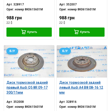
Арт.
328917
Арт.
352007
Ориг. номер
8K0615601M
Ориг. номер
8K0615601M
988 грн
988 грн
22 $
22 $
Купить
Купить
Б/У
Б/У
Диск тормозной задний
Диск тормозной задний
правый Audi Q5 8R 09-17
левый Audi A4 B8 08-16 12
300/11мм
мм
Арт.
352008
Арт.
328916
Ориг. номер
8K0615601M
Ориг. номер
8K0615601M