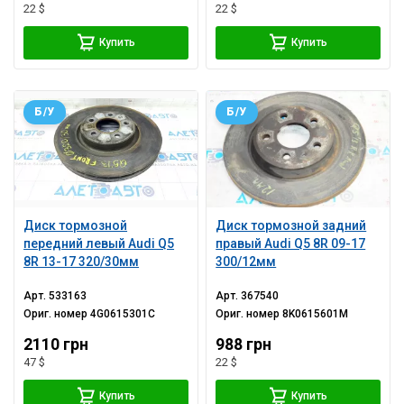
22 $
22 $
Купить
Купить
Б/У
Б/У
Диск тормозной
Диск тормозной задний
передний левый Audi Q5
правый Audi Q5 8R 09-17
8R 13-17 320/30мм
300/12мм
Арт.
533163
Арт.
367540
Ориг. номер
4G0615301C
Ориг. номер
8K0615601M
2110 грн
988 грн
47 $
22 $
Купить
Купить