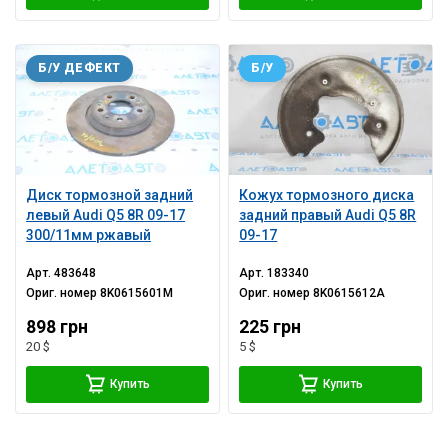
Б/У ДЕФЕКТ
Б/У
Диск тормозной задний
Кожух тормозного диска
левый Audi Q5 8R 09-17
задний правый Audi Q5 8R
300/11мм ржавый
09-17
Арт.
483648
Арт.
183340
Ориг. номер
8K0615601M
Ориг. номер
8K0615612A
898 грн
225 грн
20 $
5 $
Купить
Купить