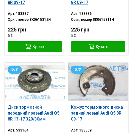
8R 09-17
8R 09-17
Арт.
183337
Арт.
183336
Ориг. номер
8K0615312H
Ориг. номер
8K0615311H
225 грн
225 грн
5 $
5 $
Купить
Купить
Б/У
Б/У
Диск тормозной
Кожух тормозного диска
передний правый Audi Q5
задний левый Audi Q5 8R
8R 13-17 320/30мм
09-17
Арт.
533164
Арт.
183339