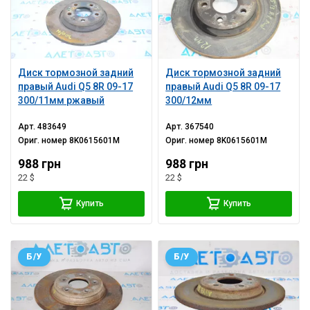
Диск тормозной задний
Диск тормозной задний
правый Audi Q5 8R 09-17
правый Audi Q5 8R 09-17
300/11мм ржавый
300/12мм
Арт.
483649
Арт.
367540
Ориг. номер
8K0615601M
Ориг. номер
8K0615601M
988 грн
988 грн
22 $
22 $
Купить
Купить
Б/У
Б/У