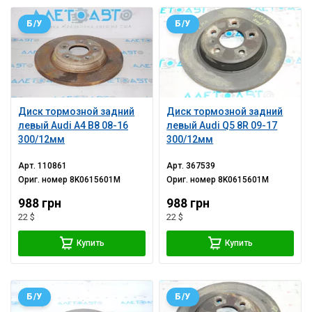
Б/У
Б/У
Диск тормозной задний
Диск тормозной задний
левый Audi A4 B8 08-16
левый Audi Q5 8R 09-17
300/12мм
300/12мм
Арт.
110861
Арт.
367539
Ориг. номер
8K0615601M
Ориг. номер
8K0615601M
988 грн
988 грн
22 $
22 $
Купить
Купить
Б/У
Б/У