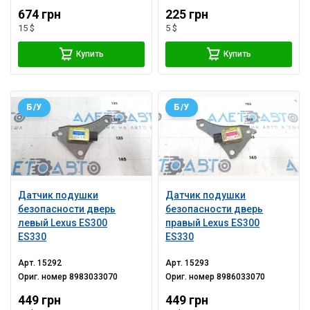
674 грн
225 грн
15 $
5 $
Купить
Купить
Б/У
Б/У
Датчик подушки
Датчик подушки
безопасности дверь
безопасности дверь
левый Lexus ES300
правый Lexus ES300
ES330
ES330
Арт.
15292
Арт.
15293
Ориг. номер
8983033070
Ориг. номер
8986033070
449 грн
449 грн