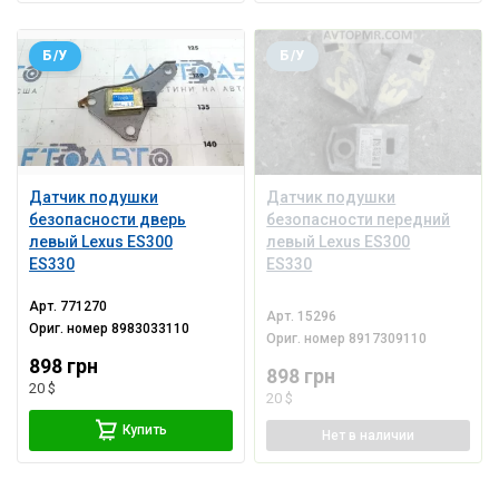
Б/У
Б/У
Датчик подушки
Датчик подушки
безопасности дверь
безопасности передний
левый Lexus ES300
левый Lexus ES300
ES330
ES330
Арт.
771270
Арт.
15296
Ориг. номер
8983033110
Ориг. номер
8917309110
898 грн
898 грн
20 $
20 $
Купить
Нет
в наличии