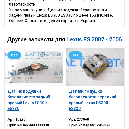
безопасности
У нас можно купить Датчик подушки безопасности
задний левый Lexus ES300 ES330 по цене 15$ в Киеве,
Одессе, Харькове и других городах в Украине.
Другие запчасти для
Lexus ES 2002 - 2006
Б/У
Б/У
Датчик подушки
Датчик подушки
безопасности задний
безопасности передний
правый Lexus ES300
правый Lexus ES300
ES330
ES330
Арт.
15295
Арт.
277068
Ориг. номер
8983333030
Ориг. номер
8917306070