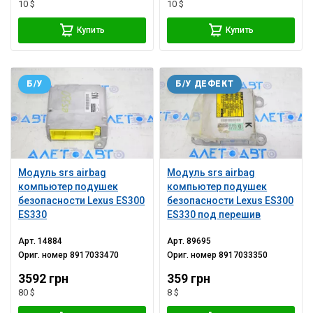
10 $
10 $
Купить
Купить
Б/У
Б/У ДЕФЕКТ
Модуль srs airbag
Модуль srs airbag
компьютер подушек
компьютер подушек
безопасности Lexus ES300
безопасности Lexus ES300
ES330
ES330 под перешив
Арт.
14884
Арт.
89695
Ориг. номер
8917033470
Ориг. номер
8917033350
3592 грн
359 грн
80 $
8 $