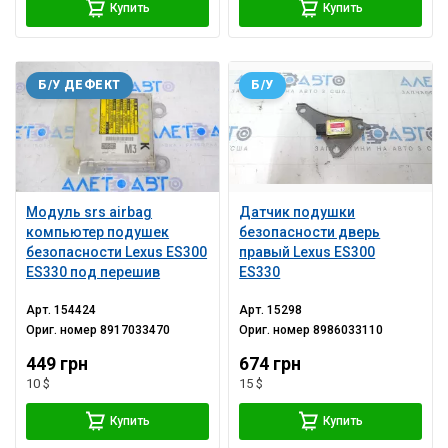
Купить
Купить
Б/У ДЕФЕКТ
Б/У
Модуль srs airbag
Датчик подушки
компьютер подушек
безопасности дверь
безопасности Lexus ES300
правый Lexus ES300
ES330 под перешив
ES330
Арт.
154424
Арт.
15298
Ориг. номер
8917033470
Ориг. номер
8986033110
449 грн
674 грн
10 $
15 $
Купить
Купить