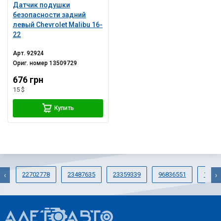
Датчик подушки
безопасности задний
левый Chevrolet Malibu 16-
22
Арт.
92924
Ориг. номер
13509729
676 грн
15 $
Купить
22702778
23487635
23359339
96836551
13308
‹
›