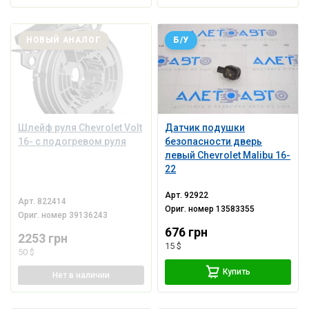
НОВЫЙ АНАЛОГ
Б/У
Шлейф руля Chevrolet Volt
Датчик подушки
16- с подогревом руля
безопасности дверь
левый Chevrolet Malibu 16-
22
Арт.
92922
Арт.
822414
Ориг. номер
13583355
Ориг. номер
39136243
676 грн
2253 грн
15 $
50 $
Купить
Нет
в наличии