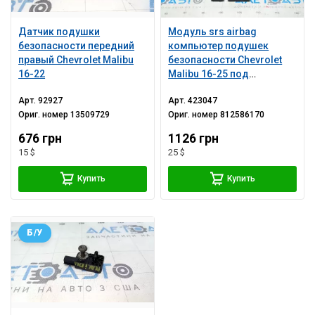
Датчик подушки
Модуль srs airbag
безопасности передний
компьютер подушек
правый Chevrolet Malibu
безопасности Chevrolet
16-22
Malibu 16-25 под
перешив
Арт.
92927
Арт.
423047
Ориг. номер
13509729
Ориг. номер
812586170
676 грн
1126 грн
15 $
25 $
Купить
Купить
Б/У