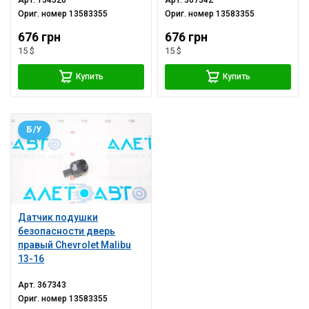
Арт.
134526
Арт.
367342
Ориг. номер
13583355
Ориг. номер
13583355
676 грн
676 грн
15 $
15 $
Купить
Купить
Б/У
Датчик подушки
безопасности дверь
правый Chevrolet Malibu
13-16
Арт.
367343
Ориг. номер
13583355