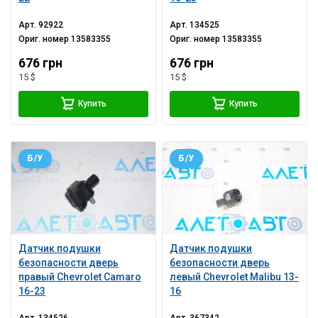
Арт.
92922
Арт.
134525
Ориг. номер
13583355
Ориг. номер
13583355
676 грн
676 грн
15 $
15 $
Купить
Купить
Б/У
Б/У
Датчик подушки
Датчик подушки
безопасности дверь
безопасности дверь
правый Chevrolet Camaro
левый Chevrolet Malibu 13-
16-23
16