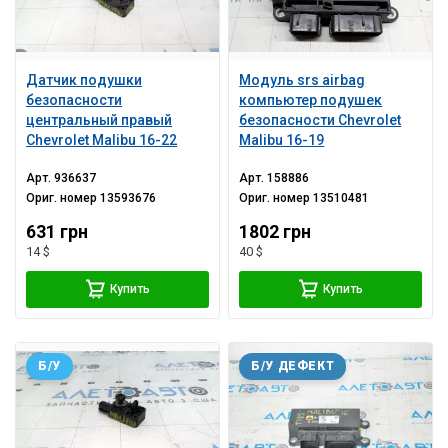
Датчик подушки
Модуль srs airbag
безопасности
компьютер подушек
центральный правый
безопасности Chevrolet
Chevrolet Malibu 16-22
Malibu 16-19
Арт.
936637
Арт.
158886
Ориг. номер
13593676
Ориг. номер
13510481
631 грн
1802 грн
14 $
40 $
Купить
Купить
Б/У
Б/У ДЕФЕКТ