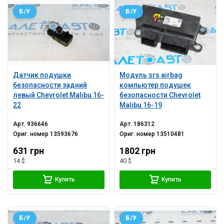
Б/У
Б/У
Датчик подушки
Модуль srs airbag
безопасности задний
компьютер подушек
левый Chevrolet Malibu 16-
безопасности Chevrolet
22
Malibu 16-19
Арт.
936646
Арт.
186312
Ориг. номер
13593676
Ориг. номер
13510481
631 грн
1802 грн
14 $
40 $
Купить
Купить
Б/У
Б/У