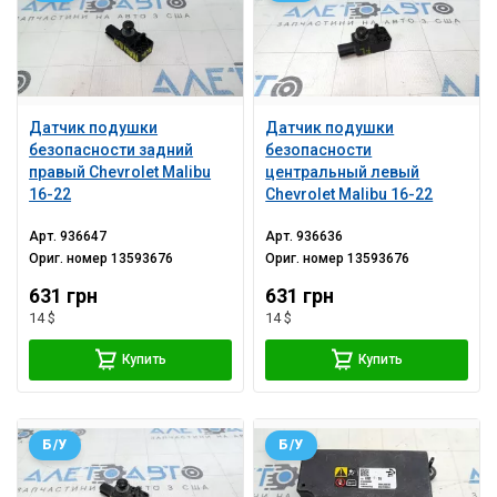
Датчик подушки
Датчик подушки
безопасности задний
безопасности
правый Chevrolet Malibu
центральный левый
16-22
Chevrolet Malibu 16-22
Арт.
936647
Арт.
936636
Ориг. номер
13593676
Ориг. номер
13593676
631 грн
631 грн
14 $
14 $
Купить
Купить
Б/У
Б/У