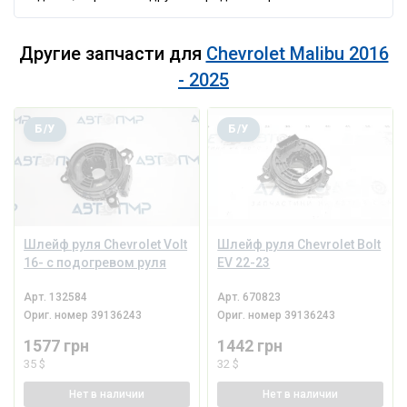
Другие запчасти для
Chevrolet Malibu 2016
- 2025
Б/У
Б/У
Шлейф руля Chevrolet Volt
Шлейф руля Chevrolet Bolt
16- с подогревом руля
EV 22-23
Арт.
132584
Арт.
670823
Ориг. номер
39136243
Ориг. номер
39136243
1577 грн
1442 грн
35 $
32 $
Нет
в наличии
Нет
в наличии