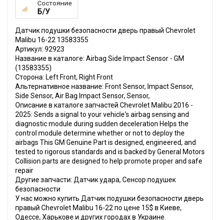
Состояние
Б/У
Датчик подушки безопасности дверь правый Chevrolet
Malibu 16-22 13583355
Артикул: 92923
Название в каталоге: Airbag Side Impact Sensor - GM
(13583355)
Сторона: Left Front, Right Front
Альтернативное название: Front Sensor, Impact Sensor,
Side Sensor, Air Bag Impact Sensor, Sensor,
Описание в каталоге запчастей Chevrolet Malibu 2016 -
2025: Sends a signal to your vehicle's airbag sensing and
diagnostic module during sudden deceleration Helps the
control module determine whether or not to deploy the
airbags This GM Genuine Part is designed, engineered, and
tested to rigorous standards and is backed by General Motors
Collision parts are designed to help promote proper and safe
repair
Другие запчасти: Датчик удара, Сенсор подушек
безопасности
У нас можно купить Датчик подушки безопасности дверь
правый Chevrolet Malibu 16-22 по цене 15$ в Киеве,
Одессе, Харькове и других городах в Украине.