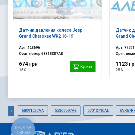
Датчик давления колеса Jeep
Датчик д
Grand Cherokee WK2 16-19
Grand Ch
Арт.
423696
Арт.
77751
Ориг. номер
68313387AB
Ориг. ном
674 грн
1123 гр
Купить
15 $
25 $
68091527AA
55369597AE
57010710AL
6VX67R
‹
КНОПКА
СВЯЗИ