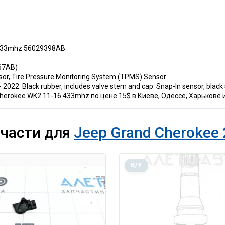
 433mhz 56029398AB
067AB)
or, Tire Pressure Monitoring System (TPMS) Sensor
22: Black rubber, includes valve stem and cap. Snap-In sensor, black
erokee WK2 11-16 433mhz по цене 15$ в Киеве, Одессе, Харькове и
пчасти для
Jeep Grand Cherokee 
Б/У