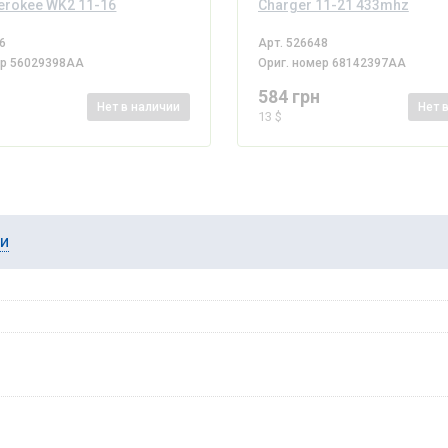
erokee WK2 11-16
Charger 11-21 433mhz
6
Арт.
526648
ер
56029398AA
Ориг. номер
68142397AA
584 грн
Нет
в наличии
Нет
13 $
ии