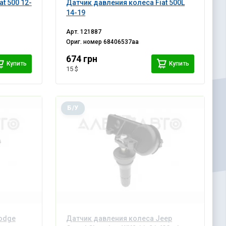
t 500 12-
Датчик давления колеса Fiat 500L
14-19
Арт.
121887
Ориг. номер
68406537aa
674 грн
Купить
Купить
15 $
Б/У
odge
Датчик давления колеса Jeep