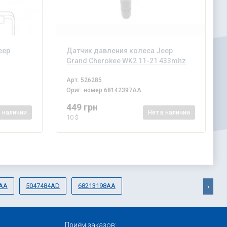
eep
Датчик давления колеса Jeep
Grand Cherokee WK2 11-21 433mhz
Арт.
526285
Ориг. номер
68142397AA
449 грн
в наличии
Нет
в наличии
10 $
4AA
5047484AD
68213198AA
›
Приём заказов: