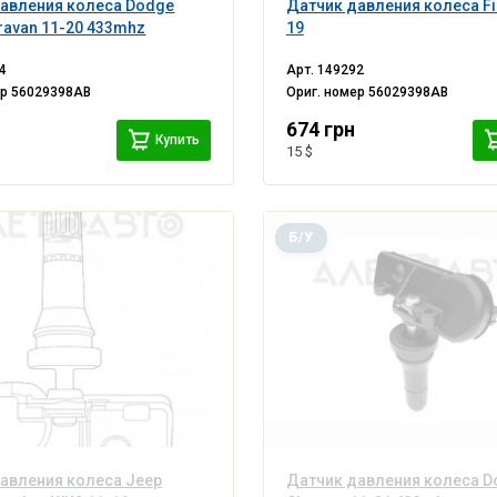
авления колеса Dodge
Датчик давления колеса Fia
ravan 11-20 433mhz
19
4
Арт.
149292
ер
56029398AB
Ориг. номер
56029398AB
674 грн
Купить
15 $
Б/У
авления колеса Jeep
Датчик давления колеса D