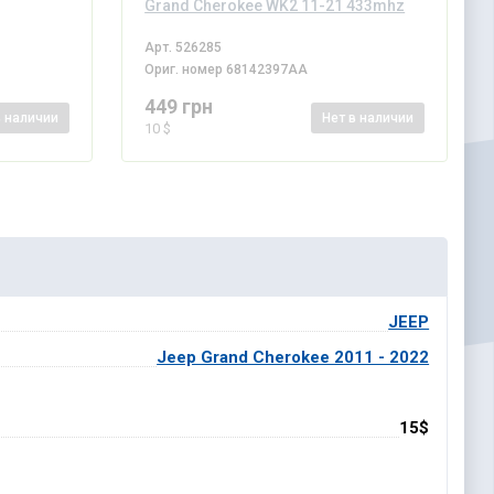
Grand Cherokee WK2 11-21 433mhz
Арт.
526285
Ориг. номер
68142397AA
449 грн
в наличии
Нет
в наличии
10 $
JEEP
Jeep Grand Cherokee 2011 - 2022
15$