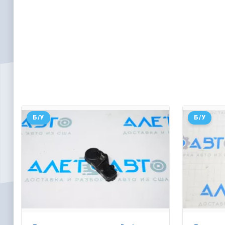
Б/У
Б/У