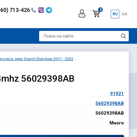
060) 713-426
0
RU
UA
олеса Jeep Grand Cherokee 2011 - 2022
33mhz 56029398AB
91921
56029398AB
56029398AB
Много