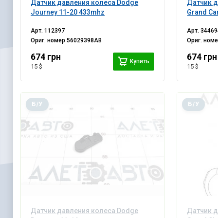
Датчик давления колеса Dodge
Датчик д
Journey 11-20 433mhz
Grand Ca
Арт.
112397
Арт.
34469
Ориг. номер
56029398AB
Ориг. ном
674 грн
674 грн
Купить
15 $
15 $
Б/У
Б/У
Датчик давления колеса Dodge
Датчик д