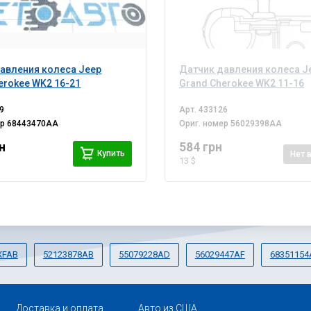
авления колеса Jeep
Датчик давления колеса J
erokee WK2 16-21
Grand Cherokee WK2 11-16
9
Арт.
433126
ер
68443470AA
Ориг. номер
56029398AA
н
584 грн
Купить
Нет
13 $
XFAB
52123878AB
55079228AD
56029447AF
6835115
Доставка и оплата
Авто из США