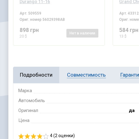
Durango 11-16
Grand Ch
Арт.
509559
Арт.
43312
Ориг. номер
56029398AB
Ориг. ном
898 грн
584 грн
Нет
в наличии
20 $
13 $
Подробности
Совместимость
Гарант
Марка
Автомобиль
Оригинал
да
Цена
4 (
2
оценки)