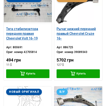
Тяга стабилизатора
Рычаг нижний передний
передняя правая
правый Chevrolet Cruze
Chevrolet Volt 16-19
16-
Арт.
800691
Арт.
886725
Ориг. номер
42705814
Ориг. номер
39089343
494 грн
5702 грн
11 $
127 $
Купить
Купить
НОВЫЙ ОРИГИНАЛ
Б/У