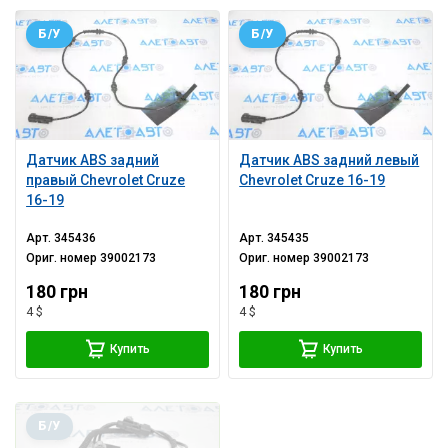
Б/У
Б/У
Датчик ABS задний
Датчик ABS задний левый
правый Chevrolet Cruze
Chevrolet Cruze 16-19
16-19
Арт.
345436
Арт.
345435
Ориг. номер
39002173
Ориг. номер
39002173
180 грн
180 грн
4 $
4 $
Купить
Купить
Б/У