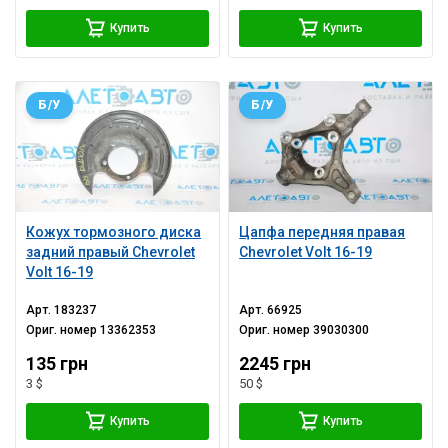
Купить
Купить
Б/У
Б/У
Кожух тормозного диска
Цапфа передняя правая
задний правый Chevrolet
Chevrolet Volt 16-19
Volt 16-19
Арт.
183237
Арт.
66925
Ориг. номер
13362353
Ориг. номер
39030300
135 грн
2245 грн
3 $
50 $
Купить
Купить