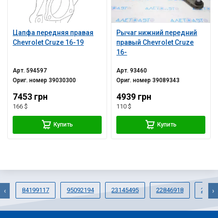
Цапфа передняя правая
Рычаг нижний передний
Chevrolet Cruze 16-19
правый Chevrolet Cruze
16-
Арт.
594597
Арт.
93460
Ориг. номер
39030300
Ориг. номер
39089343
7453 грн
4939 грн
166 $
110 $
Купить
Купить
84199117
95092194
23145495
22846918
20941
‹
›