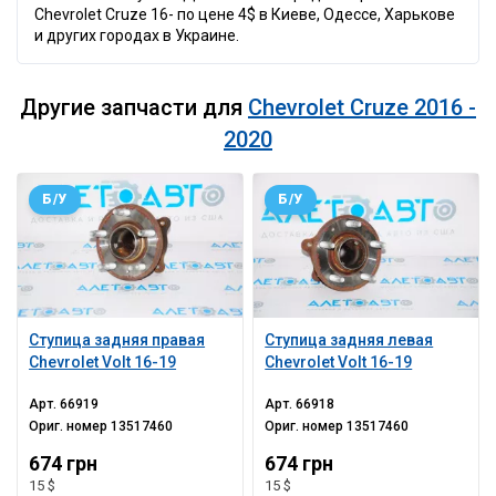
Chevrolet Cruze 16- по цене 4$ в Киеве, Одессе, Харькове
и других городах в Украине.
Другие запчасти для
Chevrolet Cruze 2016 -
2020
Б/У
Б/У
Ступица задняя правая
Ступица задняя левая
Chevrolet Volt 16-19
Chevrolet Volt 16-19
Арт.
66919
Арт.
66918
Ориг. номер
13517460
Ориг. номер
13517460
674 грн
674 грн
15 $
15 $