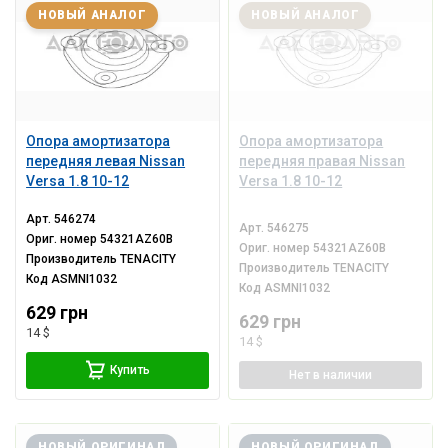
НОВЫЙ АНАЛОГ
НОВЫЙ АНАЛОГ
Опора амортизатора
Опора амортизатора
передняя левая Nissan
передняя правая Nissan
Versa 1.8 10-12
Versa 1.8 10-12
Арт.
546274
Арт.
546275
Ориг. номер
54321AZ60B
Ориг. номер
54321AZ60B
Производитель
TENACITY
Производитель
TENACITY
Код
ASMNI1032
Код
ASMNI1032
629 грн
629 грн
14 $
14 $
Купить
Нет
в наличии
НОВЫЙ ОРИГИНАЛ
НОВЫЙ ОРИГИНАЛ