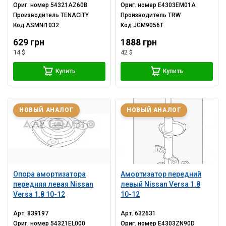
Ориг. номер
54321AZ60B
Ориг. номер
E4303EM01A
Производитель
TENACITY
Производитель
TRW
Код
ASMNI1032
Код
JGM9056T
629 грн
1888 грн
14 $
42 $
Купить
Купить
НОВЫЙ АНАЛОГ
НОВЫЙ АНАЛОГ
Опора амортизатора
Амортизатор передний
передняя левая Nissan
левый Nissan Versa 1.8
Versa 1.8 10-12
10-12
Арт.
839197
Арт.
632631
Ориг. номер
54321EL000
Ориг. номер
E4303ZN90D