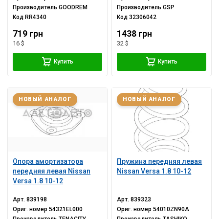
Производитель
GOODREM
Производитель
GSP
Код
RR4340
Код
32306042
719 грн
1438 грн
16 $
32 $
Купить
Купить
НОВЫЙ АНАЛОГ
НОВЫЙ АНАЛОГ
Опора амортизатора
Пружина передняя левая
передняя левая Nissan
Nissan Versa 1.8 10-12
Versa 1.8 10-12
Арт.
839198
Арт.
839323
Ориг. номер
54321EL000
Ориг. номер
54010ZN90A