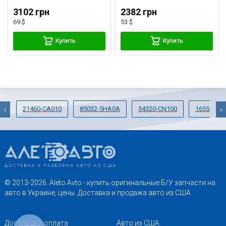
3102 грн
2382 грн
69 $
53 $
Купить
Купить
21460-CA010
85032-5HA0A
54320-CN100
16554-9K
‹
›
© 2013-2026. Aleto Avto - купить оригинальные Б/У запчасти на
авто в Украине, цены. Доставка и продажа авто из США
Доставка и оплата
Авто из США