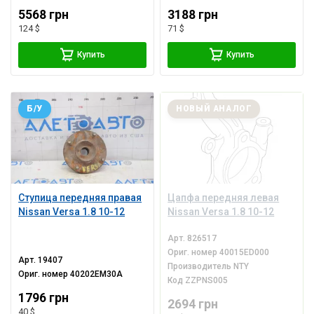
5568 грн
3188 грн
124 $
71 $
Купить
Купить
Б/У
НОВЫЙ АНАЛОГ
Ступица передняя правая
Цапфа передняя левая
Nissan Versa 1.8 10-12
Nissan Versa 1.8 10-12
Арт.
826517
Ориг. номер
40015ED000
Арт.
19407
Производитель
NTY
Ориг. номер
40202EM30A
Код
ZZPNS005
1796 грн
2694 грн
40 $