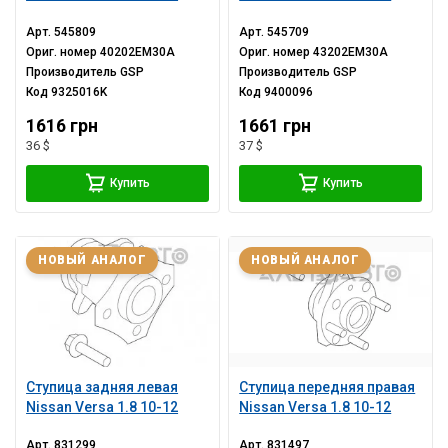
Арт.
545809
Арт.
545709
Ориг. номер
40202EM30A
Ориг. номер
43202EM30A
Производитель
GSP
Производитель
GSP
Код
9325016K
Код
9400096
1616 грн
1661 грн
36 $
37 $
Купить
Купить
НОВЫЙ АНАЛОГ
НОВЫЙ АНАЛОГ
Ступица задняя левая
Ступица передняя правая
Nissan Versa 1.8 10-12
Nissan Versa 1.8 10-12
Арт.
831299
Арт.
831497