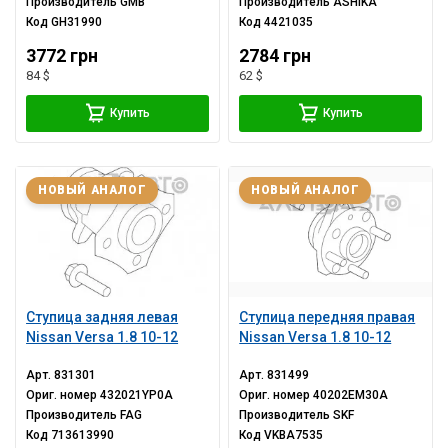
Производитель
GMB
Производитель
ASHIKA
Код
GH31990
Код
4421035
3772 грн
2784 грн
84 $
62 $
Купить
Купить
НОВЫЙ АНАЛОГ
НОВЫЙ АНАЛОГ
Ступица задняя левая
Ступица передняя правая
Nissan Versa 1.8 10-12
Nissan Versa 1.8 10-12
Арт.
831301
Арт.
831499
Ориг. номер
432021YP0A
Ориг. номер
40202EM30A
Производитель
FAG
Производитель
SKF
Код
713613990
Код
VKBA7535