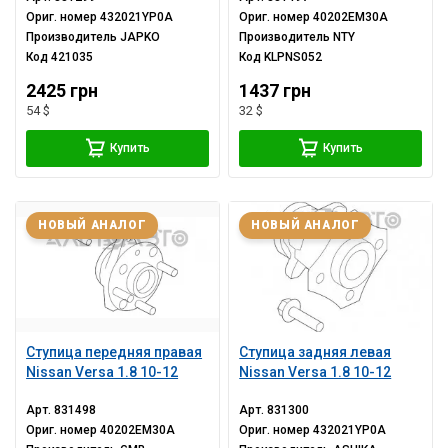
Ориг. номер
432021YP0A
Ориг. номер
40202EM30A
Производитель
JAPKO
Производитель
NTY
Код
421035
Код
KLPNS052
2425 грн
1437 грн
54 $
32 $
Купить
Купить
НОВЫЙ АНАЛОГ
НОВЫЙ АНАЛОГ
Ступица передняя правая
Ступица задняя левая
Nissan Versa 1.8 10-12
Nissan Versa 1.8 10-12
Арт.
831498
Арт.
831300
Ориг. номер
40202EM30A
Ориг. номер
432021YP0A