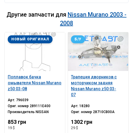
Другие запчасти для
Nissan Murano 2003 -
2008
НОВЫЙ ОРИГИНАЛ
Б/У
Поплавок бачка
Трапеция дворников с
омывателя Nissan Murano
моторчиком задняя
z50 03-08
Nissan Murano z50 03-
07
Арт.
796039
Ориг. номер
289111E400
Арт.
18280
Производитель
NISSAN
Ориг. номер
28710CB00A
853 грн
1302 грн
19 $
29 $