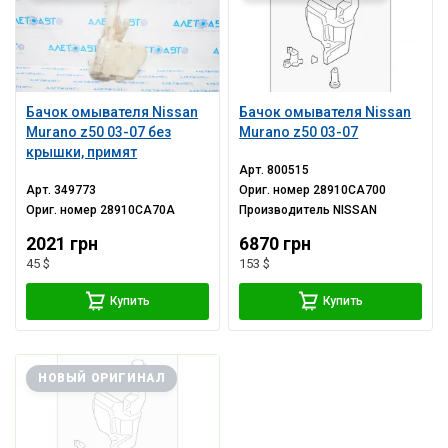
Бачок омывателя Nissan
Бачок омывателя Nissan
Murano z50 03-07 без
Murano z50 03-07
крышки, примят
Арт.
800515
Арт.
349773
Ориг. номер
28910CA700
Ориг. номер
28910CA70A
Производитель
NISSAN
2021 грн
6870 грн
45 $
153 $
Купить
Купить
НОВЫЙ ОРИГИНАЛ