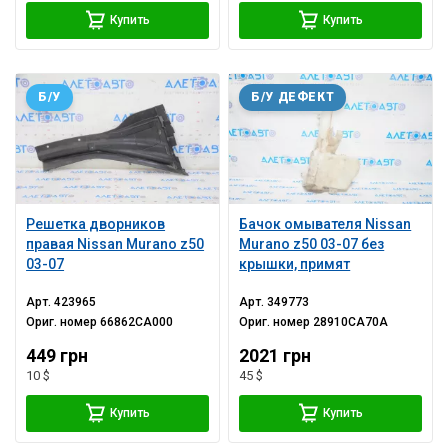
Купить
Купить
Б/У
Б/У ДЕФЕКТ
Решетка дворников
Бачок омывателя Nissan
правая Nissan Murano z50
Murano z50 03-07 без
03-07
крышки, примят
Арт.
423965
Арт.
349773
Ориг. номер
66862CA000
Ориг. номер
28910CA70A
449 грн
2021 грн
10 $
45 $
Купить
Купить