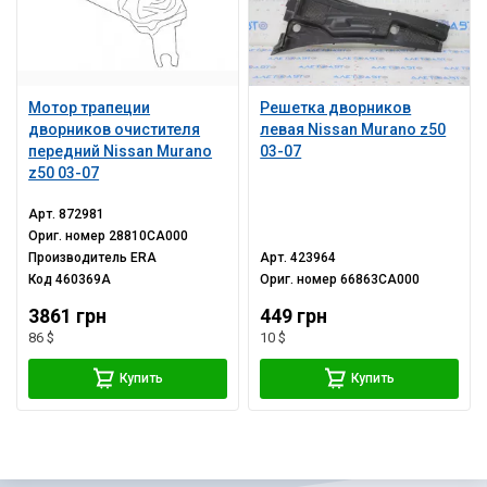
Мотор трапеции
Решетка дворников
дворников очистителя
левая Nissan Murano z50
передний Nissan Murano
03-07
z50 03-07
Арт.
872981
Ориг. номер
28810CA000
Производитель
ERA
Арт.
423964
Код
460369A
Ориг. номер
66863CA000
3861 грн
449 грн
86 $
10 $
Купить
Купить