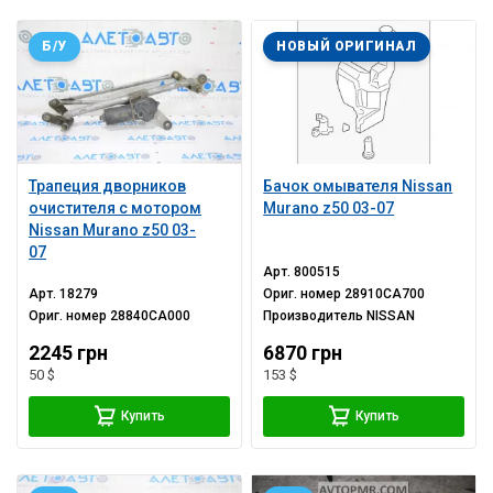
Б/У
НОВЫЙ ОРИГИНАЛ
Трапеция дворников
Бачок омывателя Nissan
очистителя с мотором
Murano z50 03-07
Nissan Murano z50 03-
07
Арт.
800515
Арт.
18279
Ориг. номер
28910CA700
Ориг. номер
28840CA000
Производитель
NISSAN
2245 грн
6870 грн
50 $
153 $
Купить
Купить