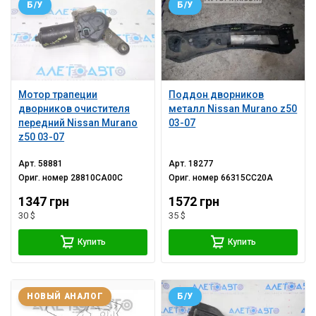
Б/У
Б/У
Мотор трапеции
Поддон дворников
дворников очистителя
металл Nissan Murano z50
передний Nissan Murano
03-07
z50 03-07
Арт.
58881
Арт.
18277
Ориг. номер
28810CA00C
Ориг. номер
66315CC20A
1347 грн
1572 грн
30 $
35 $
Купить
Купить
НОВЫЙ АНАЛОГ
Б/У