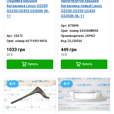
Обшивка крышки
Амортизатор крышки
багажника Lexus GS300
багажника левый Lexus
GS350 GS430 GS450h 06-
GS300 GS350 GS430
11
GS450h 06-11
Арт.
873899
Ориг. номер
645300W090
Арт.
23472
Производитель
JAPKO
Ориг. номер
6471930190C0
Код
ZSJ20034
1033 грн
449 грн
23 $
10 $
Купить
Купить
Б/У
Б/У