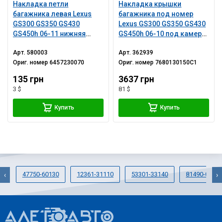
Накладка петли
Накладка крышки
багажника левая Lexus
багажника под номер
GS300 GS350 GS430
Lexus GS300 GS350 GS430
GS450h 06-11 нижняя
GS450h 06-10 под камеру,
часть
сломано крепление
Арт.
580003
Арт.
362939
Ориг. номер
6457230070
Ориг. номер
7680130150C1
135 грн
3637 грн
3 $
81 $
Купить
Купить
47750-60130
12361-31110
53301-33140
81490-0E01
‹
›