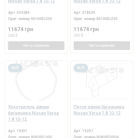
Nissan Versa 1.8 10-12
Nissan Versa 1.8 10-12
Арт.
433389
Арт.
518539
Ориг. номер
90100EL030
Ориг. номер
K0100EL030
11674 грн
11674 грн
260 $
260 $
Нет
в наличии
Нет
в наличии
Б/У
Б/У
Уплотнитель двери
Петля двери багажника
багажника Nissan Versa
Nissan Versa 1.8 10-12
1.8 10-12
Арт.
19301
Арт.
19297
Ориг. номер
90830EL000
Ориг. номер
90400ED00A