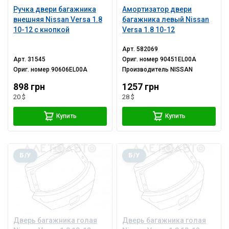
Ручка двери багажника
Амортизатор двери
внешняя Nissan Versa 1.8
багажника левый Nissan
10-12 с кнопкой
Versa 1.8 10-12
Арт.
582069
Арт.
31545
Ориг. номер
90451EL00A
Ориг. номер
90606EL00A
Производитель
NISSAN
898 грн
1257 грн
20 $
28 $
Купить
Купить
Б/У
Б/У
Дверь багажника голая
Дверь багажника голая