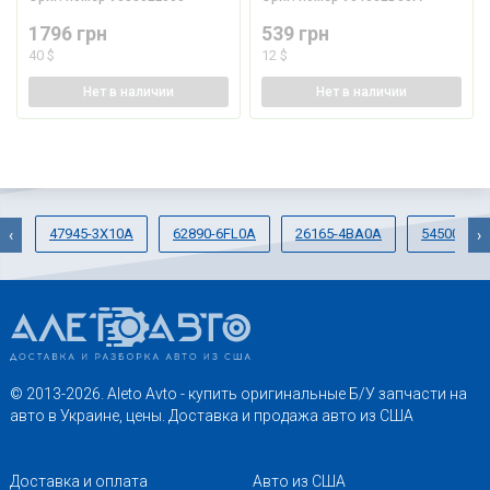
1796 грн
539 грн
40 $
12 $
Нет
в наличии
Нет
в наличии
47945-3X10A
62890-6FL0A
26165-4BA0A
54500-3TA
‹
›
© 2013-2026. Aleto Avto - купить оригинальные Б/У запчасти на
авто в Украине, цены. Доставка и продажа авто из США
Доставка и оплата
Авто из США