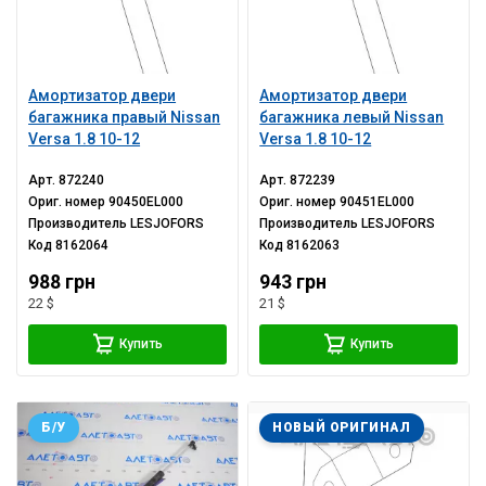
Амортизатор двери
Амортизатор двери
багажника правый Nissan
багажника левый Nissan
Versa 1.8 10-12
Versa 1.8 10-12
Арт.
872240
Арт.
872239
Ориг. номер
90450EL000
Ориг. номер
90451EL000
Производитель
LESJOFORS
Производитель
LESJOFORS
Код
8162064
Код
8162063
988 грн
943 грн
22 $
21 $
Купить
Купить
Б/У
НОВЫЙ ОРИГИНАЛ