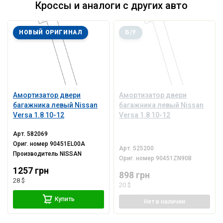
Кроссы и аналоги с других авто
НОВЫЙ ОРИГИНАЛ
Б/У
Амортизатор двери
Амортизатор двери
багажника левый Nissan
багажника левый Nissan
Versa 1.8 10-12
Versa 1.8 10-12
Арт.
582069
Ориг. номер
90451EL00A
Арт.
525200
Производитель
NISSAN
Ориг. номер
90451ZN90B
1257 грн
898 грн
28 $
20 $
Купить
Нет
в наличии