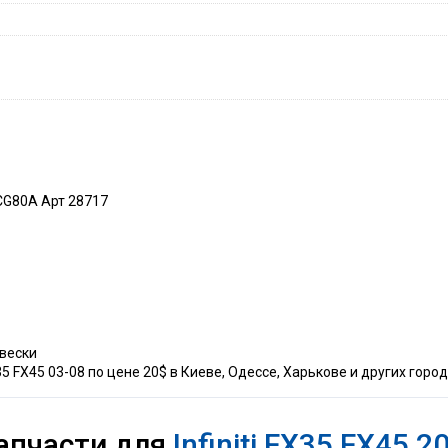
0CG80A Арт 28717
двески
35 FX45 03-08 по цене 20$ в Киеве, Одессе, Харькове и других город
апчасти для
Infiniti FX35 FX45 2