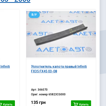
Б/У
finiti
Уплотнитель капота правый Infiniti
FX35 FX45 03-08
Арт.
346070
Ориг. номер
65823CG000
135 грн
Купить
Купить