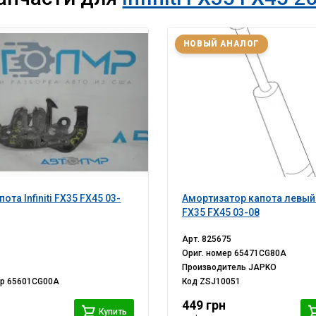
НОВЫЙ АНАЛОГ
ота Infiniti FX35 FX45 03-
Амортизатор капота левый In
FX35 FX45 03-08
Арт.
825675
Ориг. номер
65471CG80A
Производитель
JAPKO
ер
65601CG00A
Код
ZSJ10051
449 грн
Купить