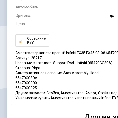
Автомобиль
Оригинал
да
Цена
Состояние
Б/У
Амортизатор капота правый Infiniti FX35 FX45 03-08 6547
Артикул: 28717
Название в каталоге: Support Rod - Infiniti (65470CG80A)
Сторона: Right
Альтернативное название: Stay Assembly-Hood
65470CG80A
65470CG000
65470CG025
Другие запчасти: Стойка, Амортизатор, Аморт, Стойка по
У нас можно купить Амортизатор капота правый Infiniti FX
Другие з