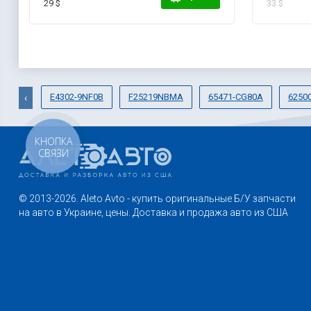
29 $
33 $
E4302-9NF0B
F25219NBMA
65471-CG80A
6250
‹
КНОПКА
СВЯЗИ
© 2013-2026. Aleto Avto - купить оригинальные Б/У запчасти
на авто в Украине, цены. Доставка и продажа авто из США