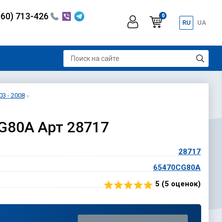
060) 713-426
0
RU
UA
03 - 2008
CG80A Арт 28717
28717
65470CG80A
5 (
5
оценок)