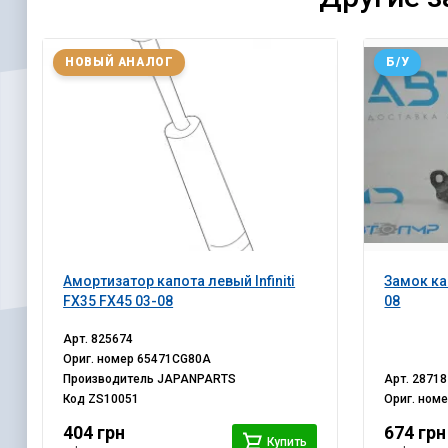
НОВЫЙ АНАЛОГ
Б/У
Амортизатор капота левый Infiniti
Замок кап
FX35 FX45 03-08
08
Арт.
825674
Ориг. номер
65471CG80A
Производитель
JAPANPARTS
Арт.
28718
Код
ZS10051
Ориг. ном
404 грн
674 грн
Купить