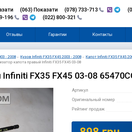
азати
(0
6
3)
Показати
(078) 733-713
(
99-196
(022) 800-321
Отзывы
Гарантии
Контакты
003 - 2008
Кузов Infiniti FX35 FX45 2003 - 2008
Капот Infiniti FX35 FX45 20
затор капота правый Infiniti FX35 FX45 03-08
Infiniti FX35 FX45 03-08 65470
Артикул
Оригинальный номер
Рейтинг продаж
898 грн