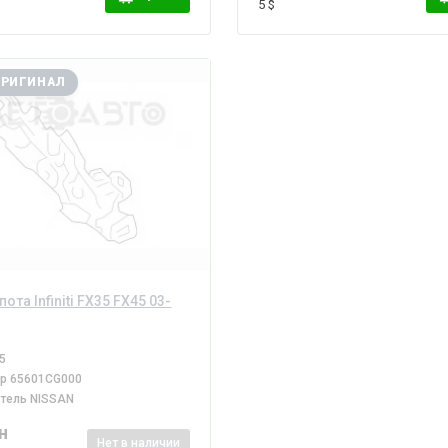
5 $
ОРИГИНАЛ
ота Infiniti FX35 FX45 03-
5
ер
65601CG000
итель
NISSAN
н
Нет
в наличии