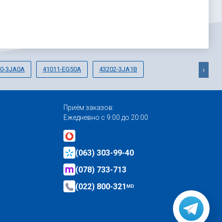
10-3JA0A
41011-EG50A
43202-3JA1B
›
Приём заказов:
Ежедневно с 9:00 до 20:00
(063) 303-99-40
(078) 733-713
(022) 800-321
MD