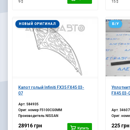
9 $
15 $
НОВЫЙ ОРИГИНАЛ
Б/У
Капот голый Infiniti FX35 FX45 03-
Уплотните
07
FX45 03-
Арт.
584935
Ориг. номер
F5100CG0MM
Арт.
34607
Производитель
NISSAN
Ориг. ном
28916 грн
225 грн
Купить