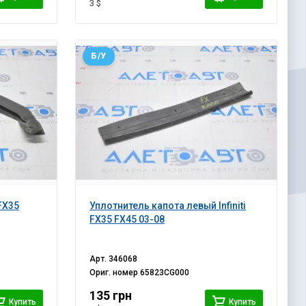
3 $
Б/У
 FX35
Уплотнитель капота левый Infiniti
FX35 FX45 03-08
Арт.
346068
Ориг. номер
65823CG000
135 грн
Купить
Купить