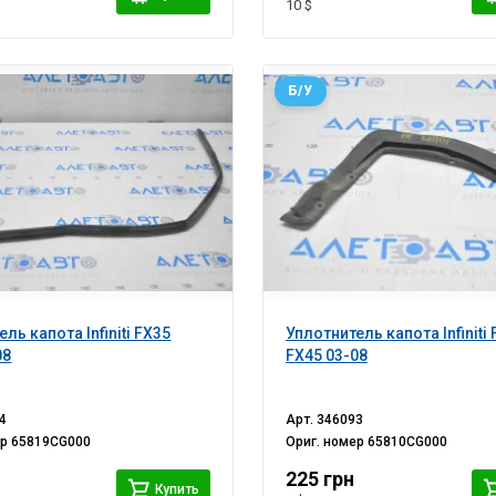
10 $
Б/У
ль капота Infiniti FX35
Уплотнитель капота Infiniti
08
FX45 03-08
4
Арт.
346093
ер
65819CG000
Ориг. номер
65810CG000
225 грн
Купить