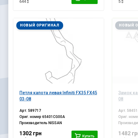
644 $
5 $
НОВЫЙ ОРИГИНАЛ
НОВЫЙ 
Петля капота левая Infiniti FX35 FX45
Замок кап
03-08
08
Арт.
589717
Арт.
58451
Ориг. номер
65401CG00A
Ориг. ном
Производитель
NISSAN
Производ
1302 грн
1482 гр
Купить